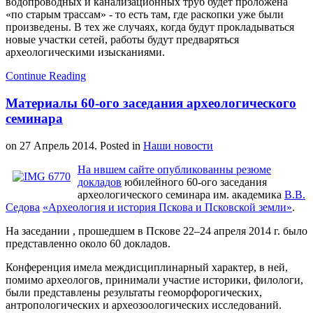
водопроводных и канализационных труб будет проложена
«по старым трассам» - то есть там, где раскопки уже были
произведены. В тех же случаях, когда будут прокладываться
новые участки сетей, работы будут предваряться
археологическими изысканиями.
Continue Reading
Материалы 60-ого заседания археологического
семинара
on
27 Апрель 2014
. Posted in
Наши новости
На нвшем сайте опубликованны резюме
докладов
юбилейного 60-ого заседания
археологического семинара им. академика
В.В.
Седова
«Археология и история Пскова и Псковской земли»
.
На заседании , прошедшем в Пскове 22–24 апреля 2014 г. было
представленно около 60 докладов.
Конференция имела междисциплинарный характер, в ней,
помимо археологов, принимали участие историки, филологи,
были представлены результаты геоморфорогических,
антропологических и археозоологических исследований.