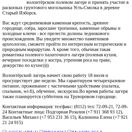
волонтёрском полевом лагере и принять участие в
раскопках грунтового могильника Усть-Смолка в деревне
Старый Изборск.
Вас ждут средневековая каменная крепость, древнее
городище, озёра, заросшие тропинки, каменные обрывы и
холодные ключи - все прелести долины ледникового
происхождения. Вы увидите множество памятников
археологии, сможете пройти по интересным историческим и
природным маршрутам. А кроме того, обычная такая
романтика полевого палаточного лагеря (полевая кухня,
вечерние посиделки у костра, утренняя роса на траве,
дежурство по кухне))))
Волонтёрский лагерь начнет свою работу 18 июля и
просуществует две недели. Мы гарантируем четырехразовое
питание, проживание с частичными удобствами (палатка,
спальник, wi-fi), обучение, экскурсии.Во время работы лагеря
также планируется субботник на Труворовом городище.
Контактная информация: тел/факс: (8112) тел: 72-09-21, 72-09-
24 Контактные лица: Подгорная Розалия (+7 911 368 93 12),
Васильев Михаил (+7 953 231 36 15), Калинина Елена (+7 921
21 24 915)