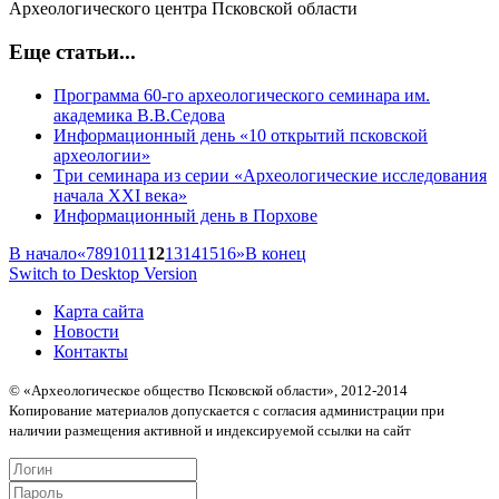
Археологического центра Псковской области
Еще статьи...
Программа 60-го археологического семинара им.
академика В.В.Седова
Информационный день «10 открытий псковской
археологии»
Tри семинара из серии «Археологические исследования
начала XXI века»
Информационный день в Порхове
В начало
«
7
8
9
10
11
12
13
14
15
16
»
В конец
Switch to Desktop Version
Карта сайта
Новости
Контакты
© «Археологическое общество Псковской области», 2012-2014
Копирование материалов допускается с согласия администрации при
наличии размещения активной и индексируемой ссылки на сайт