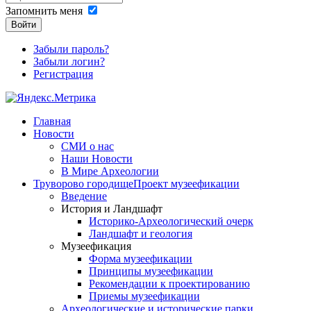
Запомнить меня
Войти
Забыли пароль?
Забыли логин?
Регистрация
Главная
Новости
СМИ о нас
Наши Новости
В Мире Археологии
Труворово городище
Проект музеефикации
Введение
История и Ландшафт
Историко-Археологический очерк
Ландшафт и геология
Музеефикация
Форма музеефикации
Принципы музеефикации
Рекомендации к проектированию
Приемы музеефикации
Археологические и исторические парки