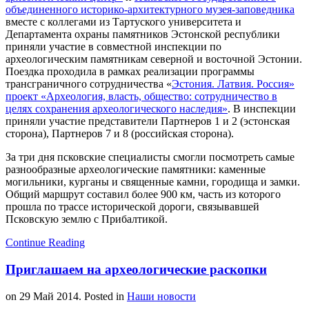
объединенного историко-архитектурного музея-заповедника
вместе с коллегами из Тартуского университета и
Департамента охраны памятников Эстонской республики
приняли участие в совместной инспекции по
археологическим памятникам северной и восточной Эстонии.
Поездка проходила в рамках реализации программы
трансграничного сотрудничества «
Эстония. Латвия. Россия»
проект «Археология, власть, общество: сотрудничество в
целях сохранения археологического наследия»
. В инспекции
приняли участие представители Партнеров 1 и 2 (эстонская
сторона), Партнеров 7 и 8 (российская сторона).
За три дня псковские специалисты смогли посмотреть самые
разнообразные археологические памятники: каменные
могильники, курганы и священные камни, городища и замки.
Общий маршрут составил более 900 км, часть из которого
прошла по трассе исторической дороги, связывавшей
Псковскую землю с Прибалтикой.
Continue Reading
Приглашаем на археологические раскопки
on
29 Май 2014
. Posted in
Наши новости