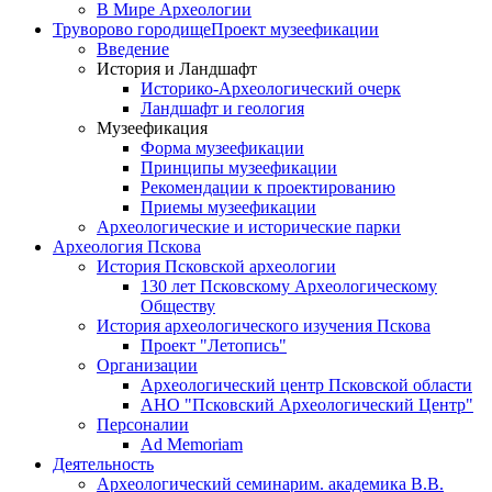
В Мире Археологии
Труворово городище
Проект музеефикации
Введение
История и Ландшафт
Историко-Археологический очерк
Ландшафт и геология
Музеефикация
Форма музеефикации
Принципы музеефикации
Рекомендации к проектированию
Приемы музеефикации
Археологические и исторические парки
Археология Пскова
История Псковской археологии
130 лет Псковскому Археологическому
Обществу
История археологического изучения Пскова
Проект "Летопись"
Организации
Археологический центр Псковской области
АНО "Псковский Археологический Центр"
Персоналии
Ad Memoriam
Деятельность
Археологический семинар
им. академика В.В.