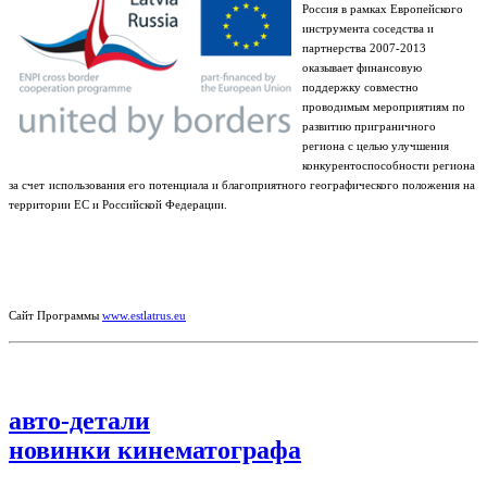
Россия в рамках Европейского
инструмента соседства и
партнерства 2007-2013
оказывает финансовую
поддержку совместно
проводимым мероприятиям по
развитию приграничного
региона с целью улучшения
конкурентоспособности региона
за счет
использования его потенциала и благоприятного географического положения на
территории ЕС и Российской Федерации.
Сайт Программы
www.estlatrus.eu
авто-детали
новинки кинематографа