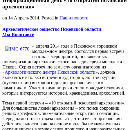
Информационный день «10 открытий псковской
археологии»
on
14 Апрель 2014
. Posted in
Наши новости
Археологическое общество Псковской области
Мы Вконтакте
4 апреля 2014 года в Псковском городском
молодежном центре, состоялся первая встреча
из цикла мероприятий, посвященных
популяризации археологического наследия среди молодежи г.
Пскова. Серия встреч, по замыслу организаторов из
«Археологического центра Псковской области»
, должна
включать не только встречи в аудитории, но и экскурсии
(путешествия) выходного дня по археологическим
памятникам. Участниками встречи стали молодые псковичи,
которые интересуются историей, краеведением, археологией.
Тема первой встречи – «10 открытий псковской археологии».
Для большинства людей археология – это поиск сокровищ,
редких артефактов, знаменательные открытия и сенсации.
Перед нами стояла задача показать, что изучает археология в
действительности, как на основе вроде бы незначительных
сохранившихся в земле следов прошлого и невыразительных