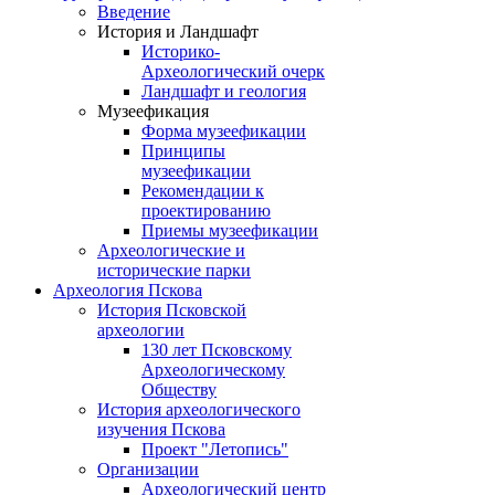
Введение
История и Ландшафт
Историко-
Археологический очерк
Ландшафт и геология
Музеефикация
Форма музеефикации
Принципы
музеефикации
Рекомендации к
проектированию
Приемы музеефикации
Археологические и
исторические парки
Археология Пскова
История Псковской
археологии
130 лет Псковскому
Археологическому
Обществу
История археологического
изучения Пскова
Проект "Летопись"
Организации
Археологический центр