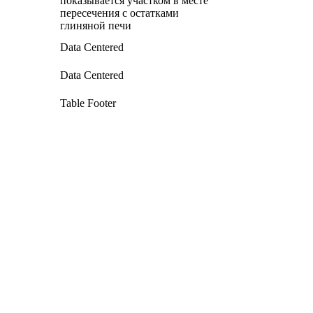
показывается участком в месте
пересечения с остатками
глиняной печи
Data Centered
Data Centered
Table Footer