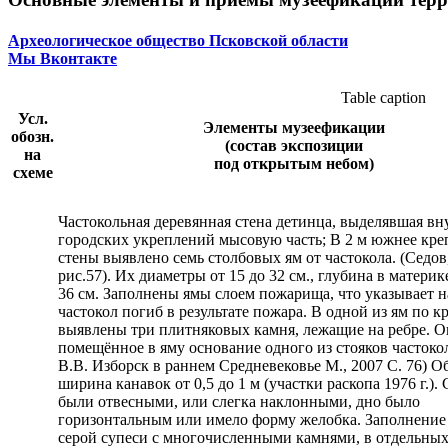
Археологическое общество Псковской области
Мы Вконтакте
Table caption
Усл.
Элементы музеефикации
обозн.
(состав экспозиции
на
под открытым небом)
схеме
Частокольная деревянная стена детинца, выделявшая вн
городских укреплений мысовую часть; В 2 м южнее кре
стены выявлено семь столбовых ям от частокола. (Седов, 
рис.57). Их диаметры от 15 до 32 см., глубина в материк
36 см. Заполнены ямы слоем пожарища, что указывает на
частокол погиб в результате пожара. В одной из ям по к
выявлены три плитняковых камня, лежащие на ребре. 
помещённое в яму основание одного из стояков частокол
В.В. Изборск в раннем Средневековье М., 2007 С. 76) О
ширина канавок от 0,5 до 1 м (участки раскопа 1976 г.).
были отвесными, или слегка наклонными, дно было
горизонтальным или имело форму желобка. Заполнение 
серой супеси с многочисленными камнями, в отдельных