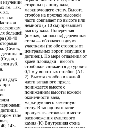
и изучении
стороны границу вала,
х ям. Так,
маркирующего стену. Высота
Ж-34.
столбов на пряслах мысовой
ся в кв.
части совпадает по высоте или
Частокол
немного (5-10 см) превышает
 раскопкам
высоту вала. Поперечная
 для большей
(южная, напольная) деревянная
ра (30-40
стена — обозначена двумя
которыми
участками (по обе стороны от
ы. (Седов,
центральных ворот, ведущих в
ы детинца по
детинец). По мере отдаления от
(Седов, с.
краев площадки - высота
вался дуб.
столбиков снижается до уровня
а.
0,1 м у воротных столбов (А1-
2). Высота столбов в южной
у из двух
части западного прясла
у при
понижается вместе с
ыло
понижением высоты южной
дов
оконечности вала,
связи
маркирующего каменную
 периодами
стену. В западном прясле –
 детинца,
пропуск «частокола» в месте
втором тапе
расположения культового
бная,
камня (К) Внутренняя стена
40, 143-