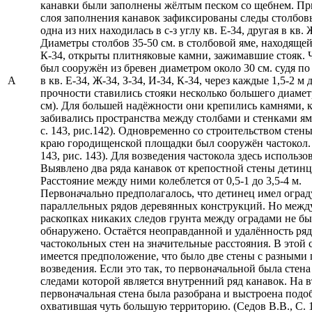
канавки были заполнены жёлтым песком со щебнем. Пр
слоя заполнения канавок зафиксированы следы столбовы
одна из них находилась в с-з углу кв. Е-34, другая в кв. 
Диаметры столбов 35-50 см. в столбовой яме, находящей
К-34, открыты плитняковые камни, зажимавшие стояк. 
был сооружён из бревен диаметром около 30 см. судя по
А
в кв. Е-34, Ж-34, З-34, И-34, К-34, через каждые 1,5-2 м
прочности ставились стояки несколько большего диамет
см). Для большей надёжности они крепились камнями, 
забивались пространства между столбами и стенками ям
с. 143, рис.142). Одновременно со строительством стен
краю городищенской площадки был сооружён частокол. 
143, рис. 143). Для возведения частокола здесь использо
Выявлено два ряда канавок от крепостной стены детинц
Расстояние между ними колеблется от 0,5-1 до 3,5-4 м.
Первоначально предполагалось, что детинец имел оград
параллельных рядов деревянных конструкций. Но межд
раскопках никаких следов грунта между оградами не б
обнаружено. Остаётся неоправданной и удалённость ря
частокольных стен на значительные расстояния. В этой 
имеется предположение, что было две стены с разными
возведения. Если это так, то первоначальной была стена
следами которой является внутренний ряд канавок. На 
первоначальная стена была разобрана и выстроена подо
охватившая чуть большую территорию. (Седов В.В., С. 1