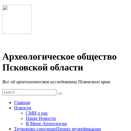
Археологическое общество
Псковской области
Все об археологическом исследовании Псковского края
Главная
Новости
СМИ о нас
Наши Новости
В Мире Археологии
Труворово городище
Проект музеефикации