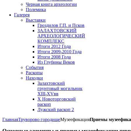
Черная книга археологии
Полемика
Галерея
Выставки
Гроздилов Г.П. и Псков
ЗАЛАХТОВСКИЙ
АРХЕОЛОГИЧЕСКИЙ
КОМПЛЕКС
Итоги 2012 Года
Итоги 2009-2010 Года
Итоги 2008 Года
Из Глубины Веков
События
Раскопы
Находки
Залахтовский
грунтовый могильник
XIII-XVвв
X Новоторговский
раскоп
Лужский раскоп 2
Главная
Труворово городище
Музеефикация
Приемы музеефик
Основные элементы и приемы музеефикации тер