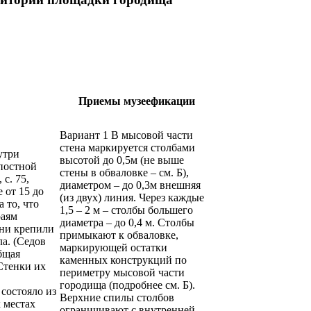
Приемы музеефикации
Вариант 1 В мысовой части
стена маркируется столбами
утри
высотой до 0,5м (не выше
постной
стены в обваловке – см. Б),
с. 75,
диаметром – до 0,3м внешняя
е от 15 до
(из двух) линия. Через каждые
 то, что
1,5 – 2 м – столбы большего
раям
диаметра – до 0,4 м. Столбы
Они крепили
примыкают к обваловке,
а. (Седов
маркирующей остатки
бщая
каменных конструкций по
 Стенки их
периметру мысовой части
городища (подробнее см. Б).
состояло из
Верхние спилы столбов
 местах
ограничивают с внутренней