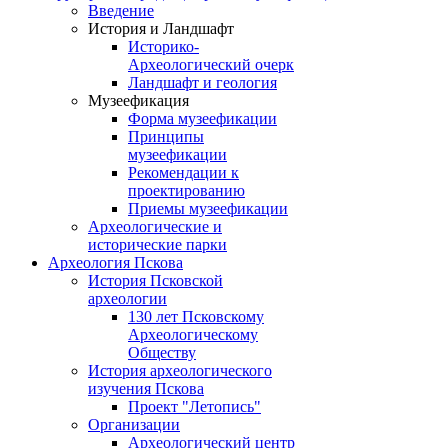
Введение
История и Ландшафт
Историко-
Археологический очерк
Ландшафт и геология
Музеефикация
Форма музеефикации
Принципы
музеефикации
Рекомендации к
проектированию
Приемы музеефикации
Археологические и
исторические парки
Археология Пскова
История Псковской
археологии
130 лет Псковскому
Археологическому
Обществу
История археологического
изучения Пскова
Проект "Летопись"
Организации
Археологический центр