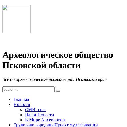
Археологическое общество
Псковской области
Все об археологическом исследовании Псковского края
Главная
Новости
СМИ о нас
Наши Новости
В Мире Археологии
Труворово городище
Проект музеефикации