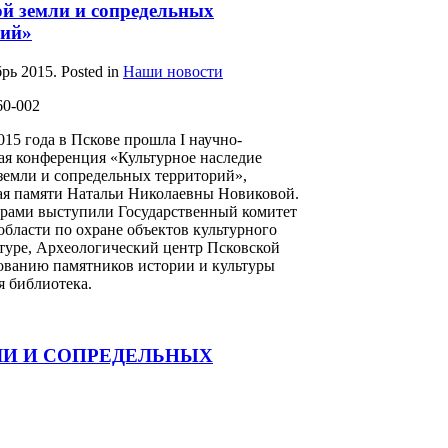
й земли и сопредельных
рий»
брь 2015
. Posted in
Наши новости
015 года в Пскове прошла I научно-
ая конференция «Культурное наследие
земли и сопредельных территорий»,
я памяти Натальи Николаевны Новиковой.
рами выступили Государственный комитет
области по охране объектов культурного
ьтуре, Археологический центр Псковской
зованию памятников истории и культуры
я библиотека.
ЛИ И СОПРЕДЕЛЬНЫХ