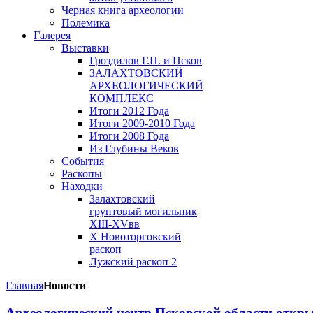
Черная книга археологии
Полемика
Галерея
Выставки
Гроздилов Г.П. и Псков
ЗАЛАХТОВСКИЙ
АРХЕОЛОГИЧЕСКИЙ
КОМПЛЕКС
Итоги 2012 Года
Итоги 2009-2010 Года
Итоги 2008 Года
Из Глубины Веков
События
Раскопы
Находки
Залахтовский
грунтовый могильник
XIII-XVвв
X Новоторговский
раскоп
Лужский раскоп 2
Главная
Новости
Археологический центр Псковской области откры