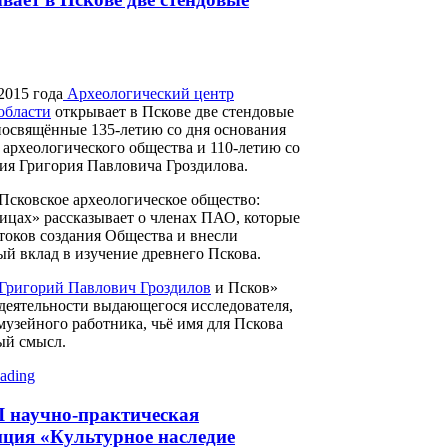
2015 года
Археологический центр
области
открывает в Пскове две стендовые
посвящённые 135-летию со дня основания
 археологического общества и 110-летию со
ия Григория Павловича Гроздилова.
Псковское археологическое общество:
лицах» рассказывает о членах ПАО, которые
стоков создания Общества и внесли
ый вклад в изучение древнего Пскова.
Григорий Павлович Гроздилов
и Псков»
деятельности выдающегося исследователя,
музейного работника, чьё имя для Пскова
ый смысл.
ading
 научно-практическая
ция «Культурное наследие