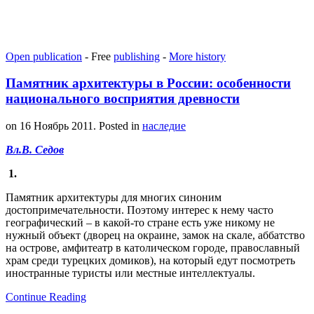
Open publication
- Free
publishing
-
More history
Памятник архитектуры в России: особенности
национального восприятия древности
on
16 Ноябрь 2011
. Posted in
наследие
Вл.В. Седов
1.
Памятник архитектуры для многих синоним
достопримечательности. Поэтому интерес к нему часто
географический – в какой-то стране есть уже никому не
нужный объект (дворец на окраине, замок на скале, аббатство
на острове, амфитеатр в католическом городе, православный
храм среди турецких домиков), на который едут посмотреть
иностранные туристы или местные интеллектуалы.
Continue Reading