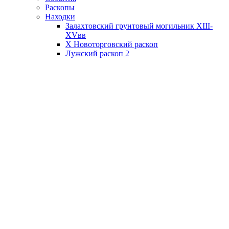
Раскопы
Находки
Залахтовский грунтовый могильник XIII-
XVвв
X Новоторговский раскоп
Лужский раскоп 2