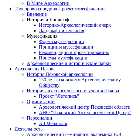
В Мире Археологии
Труворово городище
Проект музеефикации
Введение
История и Ландшафт
Историко-Археологический очерк
Ландшафт и геология
Музеефикация
Форма музеефикации
Принципы музеефикации
Рекомендации к проектированию
Приемы музеефикации
Археологические и исторические парки
Археология Пскова
История Псковской археологии
130 лет Псковскому Археологическому
Обществу
История археологического изучения Пскова
Проект "Летопись"
Организации
Археологический центр Псковской области
АНО "Псковский Археологический Центр"
Персоналии
Ad Memoriam
Деятельность
Археологический семинар
им. академика В.В.