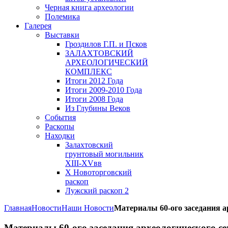
Черная книга археологии
Полемика
Галерея
Выставки
Гроздилов Г.П. и Псков
ЗАЛАХТОВСКИЙ
АРХЕОЛОГИЧЕСКИЙ
КОМПЛЕКС
Итоги 2012 Года
Итоги 2009-2010 Года
Итоги 2008 Года
Из Глубины Веков
События
Раскопы
Находки
Залахтовский
грунтовый могильник
XIII-XVвв
X Новоторговский
раскоп
Лужский раскоп 2
Главная
Новости
Наши Новости
Материалы 60-ого заседания а
Материалы 60-ого заседания археологического с