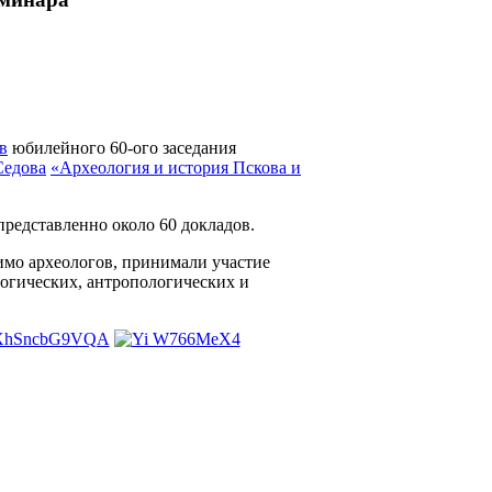
в
юбилейного 60-ого заседания
Седова
«Археология и история Пскова и
представленно около 60 докладов.
мо археологов, принимали участие
огических, антропологических и