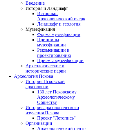
Введение
История и Ландшафт
Историко-
Археологический очерк
Ландшафт и геология
Музеефикация
Форма музеефикации
Принципы
музеефикации
Рекомендации к
проектированию
Приемы музеефикации
Археологические и
исторические парки
Археология Пскова
История Псковской
археологии
130 лет Псковскому
Археологическому
Обществу
История археологического
изучения Пскова
Проект "Летопись"
Организации
Археологический центр