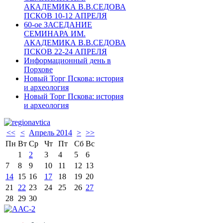
АКАДЕМИКА В.В.СЕДОВА
ПСКОВ 10-12 АПРЕЛЯ
60-ое ЗАСЕДАНИЕ
СЕМИНАРА ИМ.
АКАДЕМИКА В.В.СЕДОВА
ПСКОВ 22-24 АПРЕЛЯ
Информационный день в
Порхове
Новый Торг Пскова: история
и археология
Новый Торг Пскова: история
и археология
<<
<
Апрель 2014
>
>>
Пн
Вт
Ср
Чт
Пт
Сб
Вс
1
2
3
4
5
6
7
8
9
10
11
12
13
14
15
16
17
18
19
20
21
22
23
24
25
26
27
28
29
30