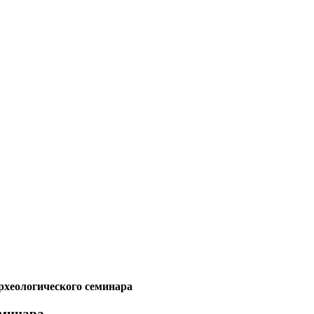
рхеологического семинара
еминара