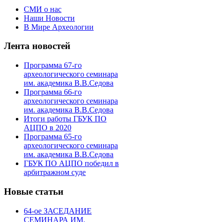
СМИ о нас
Наши Новости
В Мире Археологии
Лента новостей
Программа 67-го
археологического семинара
им. академика В.В.Седова
Программа 66-го
археологического семинара
им. академика В.В.Седова
Итоги работы ГБУК ПО
АЦПО в 2020
Программа 65-го
археологического семинара
им. академика В.В.Седова
ГБУК ПО АЦПО победил в
арбитражном суде
Новые статьи
64-ое ЗАСЕДАНИЕ
СЕМИНАРА ИМ.