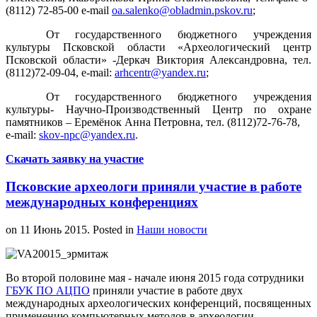
(8112) 72-85-00 e-mail
oa.salenko@obladmin.pskov.ru
;
От государственного бюджетного учреждения
культуры Псковской области «Археологический центр
Псковской области» -Деркач Виктория Александровна, тел.
(8112)72-09-04, e-mail:
arhcentr@yandex.ru
;
От государственного бюджетного учреждения
культуры- Научно-Производственный Центр по охране
памятников – Еремёнок Анна Петровна, тел. (8112)72-76-78,
e-mail:
skov-npc@yandex.ru
.
Скачать заявку на участие
Псковские археологи приняли участие в работе
международных конференциях
on
11 Июнь 2015
. Posted in
Наши новости
Во второй половине мая - начале июня 2015 года сотрудники
ГБУК ПО АЦПО
приняли участие в работе двух
международных археологических конференций, посвященных
применению компьютерных методов в археологии.