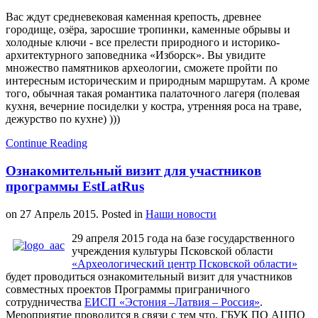
Вас ждут средневековая каменная крепость, древнее
городище, озёра, заросшие тропинки, каменные обрывы и
холодные ключи - все прелести природного и историко-
архитектурного заповедника «Изборск». Вы увидите
множество памятников археологии, сможете пройти по
интересным историческим и природным маршрутам. А кроме
того, обычная такая романтика палаточного лагеря (полевая
кухня, вечерние посиделки у костра, утренняя роса на траве,
дежурство по кухне) )))
Continue Reading
Ознакомительный визит для участников
программы EstLatRus
on
27 Апрель 2015
. Posted in
Наши новости
29 апреля 2015 года на базе государственного
учреждения культуры Псковской области
«Археологический центр Псковской области»
будет проводиться ознакомительный визит для участников
совместных проектов Программы приграничного
сотрудничества
ЕИСП «Эстония –Латвия – Россия»
.
Мероприятие проводится в связи с тем что, ГБУК ПО АЦПО