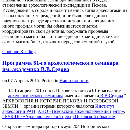
становления археологической экспедиции в Пскове.
Исследования в городе и области велись тогда археологами из
разных научных учреждений, и не было еще единого
научного центра, где археологи, историки и специалисты
иного профиля могли бы обмениваться опытом,
координировать свои действия, обсуждать проблемы
различного масштаба – от повседневных методических до
самых масштабных, стоящих перед современной наукой.
Continue Reading
Программа 61-го археологического семинара
им. академика В.В.Седова
on
07 Апрель 2015
. Posted in
Наши новости
14-16 апреля 2015 г. в г. Пскове состоится 61-е заседание
археологического семинара
имени академика
В.В.Седова
"
АРХЕОЛОГИЯ И ИСТОРИЯ ПСКОВА И ПСКОВСКОЙ
ЗЕМЛИ ", организаторами которого являются
Институт
археологии РАН
,
АНО «Псковский археологический центр»
,
ГБУК ПО «Археологический центр Псковской области»
.
Открытие семинара пройдет в ауд. 204 Исторического