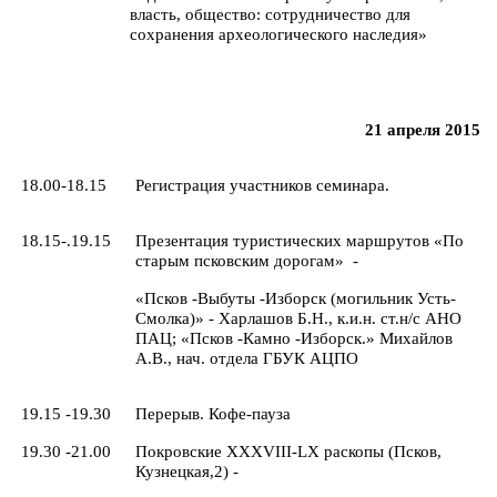
власть, общество: сотрудничество для
сохранения археологического наследия»
21
апреля 2015
18.00-18.15
Регистрация участников семинара.
18.15-.19.15
Презентация туристических маршрутов «По
старым псковским дорогам» -
«Псков -Выбуты -Изборск (могильник Усть-
Смолка)» - Харлашов Б.Н., к.и.н. ст.н/с АНО
ПАЦ; «Псков -Камно -Изборск.» Михайлов
А.В., нач. отдела ГБУК АЦПО
19.15 -19.30
Перерыв. Кофе-пауза
19.30 -21.00
Покровские
XXXVIII
-
LX
раскопы (Псков,
Кузнецкая,2) -