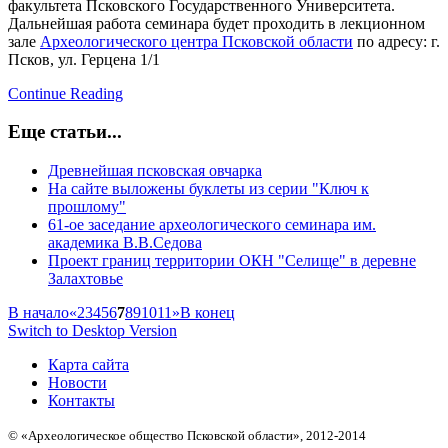
факультета Псковского Государственного Университета.
Дальнейшая работа семинара будет проходить в лекционном
зале
Археологического центра Псковской области
по адресу: г.
Псков, ул. Герцена 1/1
Continue Reading
Еще статьи...
Древнейшая псковская овчарка
На сайте выложены буклеты из серии "Ключ к
прошлому"
61-ое заcедание археологического семинара им.
академика В.В.Седова
Проект границ территории ОКН "Селище" в деревне
Залахтовье
В начало
«
2
3
4
5
6
7
8
9
10
11
»
В конец
Switch to Desktop Version
Карта сайта
Новости
Контакты
© «Археологическое общество Псковской области», 2012-2014