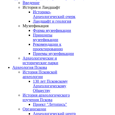
Введение
История и Ландшафт
Историко-
Археологический очерк
Ландшафт и геология
Музеефикация
Форма музеефикации
Принципы
музеефикации
Рекомендации к
проектированию
Приемы музеефикации
Археологические и
исторические парки
Археология Пскова
История Псковской
археологии
130 лет Псковскому
Археологическому
Обществу
История археологического
изучения Пскова
Проект "Летопись"
Организации
Археологический центр