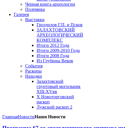
Черная книга археологии
Полемика
Галерея
Выставки
Гроздилов Г.П. и Псков
ЗАЛАХТОВСКИЙ
АРХЕОЛОГИЧЕСКИЙ
КОМПЛЕКС
Итоги 2012 Года
Итоги 2009-2010 Года
Итоги 2008 Года
Из Глубины Веков
События
Раскопы
Находки
Залахтовский
грунтовый могильник
XIII-XVвв
X Новоторговский
раскоп
Лужский раскоп 2
Главная
Новости
Наши Новости
Программа 67-го археологического семинара им.