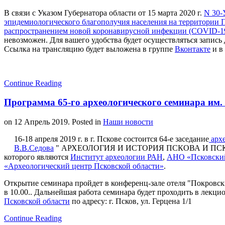
В связи с Указом Губернатора области от 15 марта 2020 г.
N 30-
эпидемиологического благополучия населения на территории П
распространением новой коронавирусной инфекции (COVID-1
невозможен. Для вашего удобства будет осуществляться запись 
Ссылка на трансляцию будет выложена в группе
Вконтакте
и в
Continue Reading
Программа 65-го археологического семинара им.
on
12 Апрель 2019
. Posted in
Наши новости
16-18 апреля 2019 г. в г. Пскове состоится 64-е заседание
архе
В.В.Седова
" АРХЕОЛОГИЯ И ИСТОРИЯ ПСКОВА И ПСКО
которого являются
Институт археологии РАН
,
АНО «Псковский
«Археологический центр Псковской области»
.
Открытие семинара пройдет в конференц-зале отеля "Покровский
в 10.00.. Дальнейшая работа семинара будет проходить в лекци
Псковской области
по адресу: г. Псков, ул. Герцена 1/1
Continue Reading