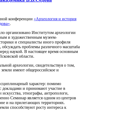
аучной конференции
«Археология и история
дова»
.
было организовано Институтом археологии
ным и художественным музеем-
историки и специалисты иного профиля
, обсуждать проблемы различного масштаба
перед наукой. В настоящее время основным
Псковской области.
льной археологии, свидетельствуя о том,
й земли имеют общероссийское и
исциплинарный характер: помимо
с докладами и принимают участие в
 искусства, этнографы, антропологи,
менно Семинар является одним из центров
оне и на прилегающих территориях.
емли способствуют росту интереса к