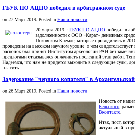
ГБУК ПО АЦПО победил в арбитражном суде
on
27 Март 2019
. Posted in
Наши новости
20 марта 2019 г.
ГБУК ПО АЦПО
победил в арб
задолженности с ООО «Карат» денежных средст
Псковском Кремле, которые проводились в 2016
проведены на высоком научном уровне, о чем свидетельствует т
раскопок был принят Институтом археологии РАН без замечани
предлогами отказывался оплачивать последний этап работ. Теп
Надеемся, что нам не придется выходить в следующие суды, до
платить.
Задержание "черного копателя" в Архангельской
on
26 Март 2019
. Posted in
Наши новости
Новость от нашег
Бельского
, разме
Вконтакте
.
Итак, пост, кото
актуальный в пре