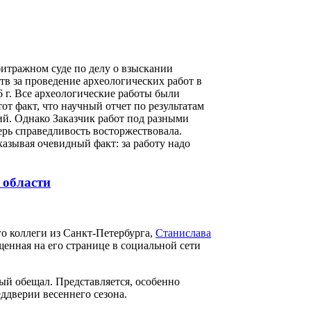
итражном суде по делу о взыскании
в за проведение археологических работ в
 г. Все археологические работы были
от факт, что научный отчет по результатам
й. Однако Заказчик работ под разными
ерь справедливость восторжествовала.
казывая очевидный факт: за работу надо
 области
о коллеги из Санкт-Петербурга,
Станислава
щенная на его странице в социальной сети
рый обещал. Представляется, особенно
ддверии весеннего сезона.