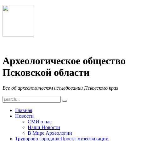
Археологическое общество
Псковской области
Все об археологическом исследовании Псковского края
Главная
Новости
СМИ о нас
Наши Новости
В Мире Археологии
Труворово городище
Проект музеефикации