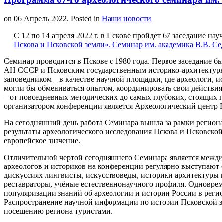
on
06 Апрель 2022
. Posted in
Наши новости
С 12 по 14 апреля 2022 г. в Пскове пройдет 67 заседание н
Пскова и Псковской земли». Семинар им. академика В.В. Се
Семинар проводится в Пскове с 1980 года. Первое заседание 
АН СССР и Псковским государственным историко-архитектур
заповедником – в качестве научной площадки, где археологи, 
могли бы обмениваться опытом, координировать свои действия
– от повседневных методических до самых глубоких, стоящих 
организатором конференции является Археологический центр 
На сегодняшний день работа Семинара вышла за рамки региона
результаты археологического исследования Пскова и Псковско
европейское значение.
Отличительной чертой сегодняшнего Семинара является межд
археологов и историков на конференции регулярно выступают 
дискуссиях лингвисты, искусствоведы, историки архитектуры и
реставраторы, учёные естественнонаучного профиля. Одновре
популяризации знаний об археологии и истории России в реги
Распространение научной информации по истории Псковской з
посещению региона туристами.