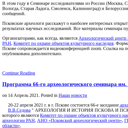
В этом году в Семинаре исследователями из России (Москва, С
Вологда, Старая Ладога, Смоленск, Калининград) и Белоруссии
сообщений.
Псковские археологи расскажут о наиболее интересных открыт
результатах научных исследований. Все материалы семинара 
Организаторами, как всегда, являются
Археологический центр 
РАН
,
Комитет по охране объектов культурного наследия
. Форм
Пскове сопровождается видеоконференцией zoom. Ссылка на п
опубликована дополнительно.
Continue Reading
Программа 66-го археологического семинара им.
on
14 Апрель 2021
. Posted in
Наши новости
20-22 апреля 2021 г. в г. Пскове состоится 66-е заседание
архе
В.В.Седова
" АРХЕОЛОГИЯ И ИСТОРИЯ ПСКОВА И ПСКО
которого являются
Комитет по охране объектов культурного на
археологии РАН
,
АНО «Псковский археологический центр»
,
Г
области»
.