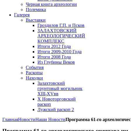
Черная книга археологии
Полемика
Галерея
Выставки
Гроздилов Г.П. и Псков
ЗАЛАХТОВСКИЙ
АРХЕОЛОГИЧЕСКИЙ
КОМПЛЕКС
Итоги 2012 Года
Итоги 2009-2010 Года
Итоги 2008 Года
Из Глубины Веков
События
Раскопы
Находки
Залахтовский
грунтовый могильник
XIII-XVвв
X Новоторговский
раскоп
Лужский раскоп 2
Главная
Новости
Наши Новости
Программа 61-го археологичес
Программа 61-го археологического семинара им.