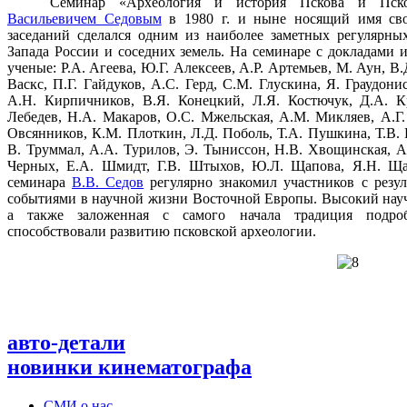
Семинар «Археология и история Пскова и Пско
Васильевичем Седовым
в 1980 г. и ныне носящий имя свое
заседаний сделался одним из наиболее заметных регулярн
Запада России и соседних земель. На семинаре с докладами
ученые: Р.А. Агеева, Ю.Г. Алексеев, А.Р. Артемьев, М. Аун, В.
Васкс, П.Г. Гайдуков, А.С. Герд, С.М. Глускина, Я. Граудони
А.Н. Кирпичников, В.Я. Конецкий, Л.Я. Костючук, Д.А. Кр
Лебедев, Н.А. Макаров, О.С. Мжельская, А.М. Микляев, А.Г
Овсянников, К.М. Плоткин, Л.Д. Поболь, Т.А. Пушкина, Т.В. 
В. Труммал, А.А. Турилов, Э. Тыниссон, Н.В. Хвощинская, А.
Черных, Е.А. Шмидт, Г.В. Штыхов, Ю.Л. Щапова, Я.Н. Ща
семинара
В.В. Седов
регулярно знакомил участников с резу
событиями в научной жизни Восточной Европы. Высокий науч
а также заложенная с самого начала традиция подроб
способствовали развитию псковской археологии.
авто-детали
новинки кинематографа
СМИ о нас