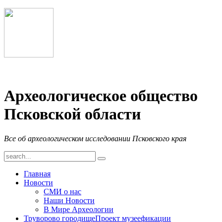
Археологическое общество
Псковской области
Все об археологическом исследовании Псковского края
Главная
Новости
СМИ о нас
Наши Новости
В Мире Археологии
Труворово городище
Проект музеефикации