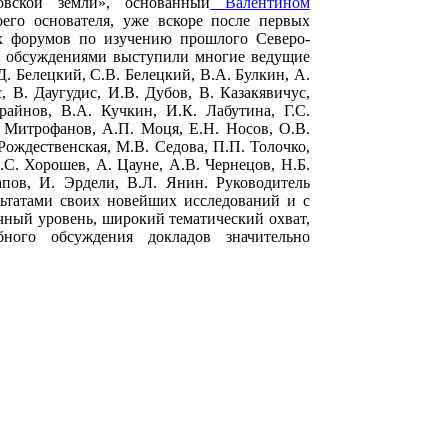
вской земли», основанный
Валентином
го основателя, уже вскоре после первых
ых форумов по изучению прошлого Северо-
 и обсуждениями выступили многие ведущие
Д. Белецкий, С.В. Белецкий, В.А. Булкин, А.
с, В. Даугудис, И.В. Дубов, В. Казакявичус,
айнов, В.А. Кучкин, И.К. Лабутина, Г.С.
. Митрофанов, А.П. Моця, Е.Н. Носов, О.В.
Рождественская, М.В. Седова, П.П. Толочко,
С. Хорошев, А. Цауне, А.В. Чернецов, Н.Б.
пов, И. Эрдели, В.Л. Янин. Руководитель
льтатами своих новейших исследований и с
ный уровень, широкий тематический охват,
ного обсуждения докладов значительно