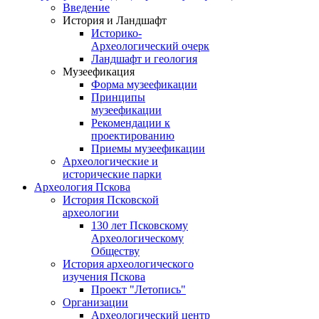
Введение
История и Ландшафт
Историко-
Археологический очерк
Ландшафт и геология
Музеефикация
Форма музеефикации
Принципы
музеефикации
Рекомендации к
проектированию
Приемы музеефикации
Археологические и
исторические парки
Археология Пскова
История Псковской
археологии
130 лет Псковскому
Археологическому
Обществу
История археологического
изучения Пскова
Проект "Летопись"
Организации
Археологический центр