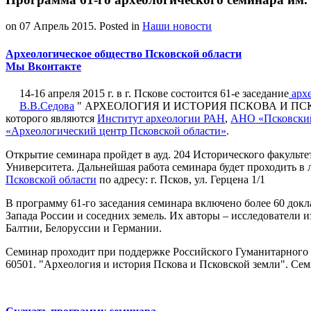
on
07 Апрель 2015
. Posted in
Наши новости
Археологическое общество Псковской области
Мы Вконтакте
14-16 апреля 2015 г. в г. Пскове состоится 61-е заседание
архе
В.В.Седова
" АРХЕОЛОГИЯ И ИСТОРИЯ ПСКОВА И ПСКО
которого являются
Институт археологии РАН
,
АНО «Псковский
«Археологический центр Псковской области»
.
Открытие семинара пройдет в ауд. 204 Исторического факульте
Университета. Дальнейшая работа семинара будет проходить в
Псковской области
по адресу: г. Псков, ул. Герцена 1/1
В программу 61-го заседания семинара включено более 60 докл
Запада России и соседних земель. Их авторы – исследователи 
Балтии, Белоруссии и Германии.
Семинар проходит при поддержке Российского Гуманитарного 
60501. "Археология и история Пскова и Псковской земли". Се