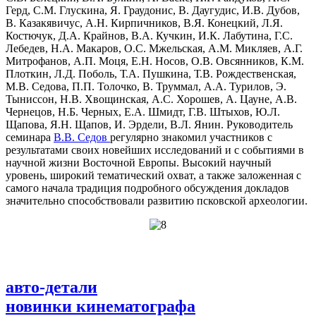
Герд, С.М. Глускина, Я. Граудонис, В. Даугудис, И.В. Дубов,
В. Казакявичус, А.Н. Кирпичников, В.Я. Конецкий, Л.Я.
Костючук, Д.А. Крайнов, В.А. Кучкин, И.К. Лабутина, Г.С.
Лебедев, Н.А. Макаров, О.С. Мжельская, А.М. Микляев, А.Г.
Митрофанов, А.П. Моця, Е.Н. Носов, О.В. Овсянников, К.М.
Плоткин, Л.Д. Поболь, Т.А. Пушкина, Т.В. Рождественская,
М.В. Седова, П.П. Толочко, В. Труммал, А.А. Турилов, Э.
Тыниссон, Н.В. Хвощинская, А.С. Хорошев, А. Цауне, А.В.
Чернецов, Н.Б. Черных, Е.А. Шмидт, Г.В. Штыхов, Ю.Л.
Щапова, Я.Н. Щапов, И. Эрдели, В.Л. Янин. Руководитель
семинара
В.В. Седов
регулярно знакомил участников с
результатами своих новейших исследований и с событиями в
научной жизни Восточной Европы. Высокий научный
уровень, широкий тематический охват, а также заложенная с
самого начала традиция подробного обсуждения докладов
значительно способствовали развитию псковской археологии.
авто-детали
новинки кинематографа