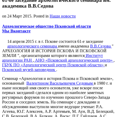
61-ое заcедание археологического семинара им.
академика В.В.Седова
on
24 Март 2015
. Posted in
Наши новости
Археологическое общество Псковской области
Мы Вконтакте
14 апреля 2015 г. в г. Пскове состоится 61-е заседание
археологического семинара
имени академика
В.В.Седова
"
АРХЕОЛОГИЯ И ИСТОРИЯ ПСКОВА И ПСКОВСКОЙ
ЗЕМЛИ ", организаторами которого являются
Институт
археологии РАН
,
АНО «Псковский археологический центр»
,
ГБУК ПО «Археологический центр Псковской области»
и
Псковский музей-заповедник
.
Семинар «Археология и история Пскова и Псковской земли»,
основанный
Валентином Васильевичем Седовым
в 1980 г. и
ныне носящий имя своего основателя, уже вскоре после
первых заседаний сделался одним из наиболее заметных
регулярных форумов по изучению прошлого Северо-Запада
России и соседних земель. На семинаре с докладами и
обсуждениями выступили многие ведущие ученые: Р.А.
Агеева, Ю.Г. Алексеев, А.Р. Артемьев, М. Аун, В.Д. Белецкий,
С.В. Белецкий, В.А. Булкин, А. Васкс, П.Г. Гайдуков, А.С.