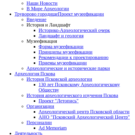
Наши Новости
В Мире Археологии
Труворово городище
Проект музеефикации
Введение
История и Ландшафт
Историко-Археологический очерк
Ландшафт и геология
Музеефикация
Форма музеефикации
Принципы музеефикации
Рекомендации к проектированию
Приемы музеефикации
Археологические и исторические парки
Археология Пскова
История Псковской археологии
130 лет Псковскому Археологическому
Обществу
История археологического изучения Пскова
Проект "Летопись"
Организации
Археологический центр Псковской области
АНО "Псковский Археологический Центр"
Персоналии
Ad Memoriam
Деятельность