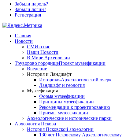
Забыли пароль?
Забыли логин?
Регистрация
Главная
Новости
СМИ о нас
Наши Новости
В Мире Археологии
Труворово городище
Проект музеефикации
Введение
История и Ландшафт
Историко-Археологический очерк
Ландшафт и геология
Музеефикация
Форма музеефикации
Принципы музеефикации
Рекомендации к проектированию
Приемы музеефикации
Археологические и исторические парки
Археология Пскова
История Псковской археологии
130 лет Псковскому Археологическому