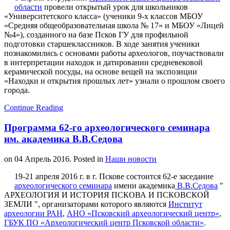
области
провели открытый урок для школьников
«Университетского класса» (ученики 9-х классов МБОУ
«Средняя общеобразовательная школа № 17» и МБОУ «Лицей
№4»), созданного на базе Псков ГУ для профильной
подготовки старшеклассников. В ходе занятия ученики
познакомились с основами работы археологов, поучаствовали
в интерпретации находок и датировании средневековой
керамической посуды, на основе вещей на экспозиции
«Находки и открытия прошлых лет» узнали о прошлом своего
города.
Continue Reading
Программа 62-го археологического семинара
им. академика В.В.Седова
on
04 Апрель 2016
. Posted in
Наши новости
19-21 апреля 2016 г. в г. Пскове состоится 62-е заседание
археологического семинара
имени академика
В.В.Седова
"
АРХЕОЛОГИЯ И ИСТОРИЯ ПСКОВА И ПСКОВСКОЙ
ЗЕМЛИ ", организаторами которого являются
Институт
археологии РАН
,
АНО «Псковский археологический центр»
,
ГБУК ПО «Археологический центр Псковской области»
.