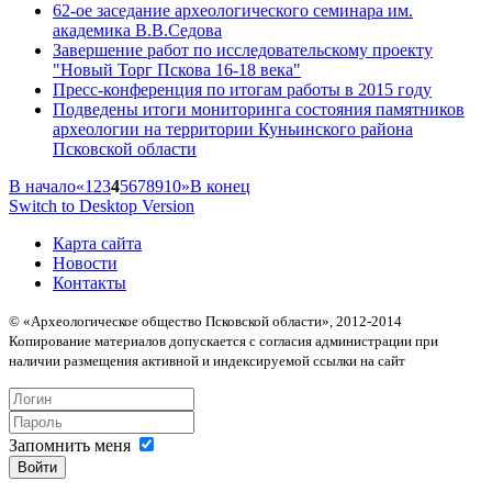
62-ое заcедание археологического семинара им.
академика В.В.Седова
Завершение работ по исследовательскому проекту
"Новый Торг Пскова 16-18 века"
Пресс-конференция по итогам работы в 2015 году
Подведены итоги мониторинга состояния памятников
археологии на территории Куньинского района
Псковской области
В начало
«
1
2
3
4
5
6
7
8
9
10
»
В конец
Switch to Desktop Version
Карта сайта
Новости
Контакты
© «Археологическое общество Псковской области», 2012-2014
Копирование материалов допускается с согласия администрации при
наличии размещения активной и индексируемой ссылки на сайт
Запомнить меня
Войти