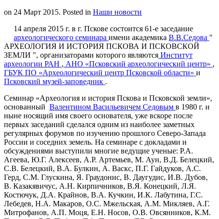
on
24 Март 2015
. Posted in
Наши новости
14 апреля 2015 г. в г. Пскове состоится 61-е заседание
археологического семинара
имени академика
В.В.Седова
"
АРХЕОЛОГИЯ И ИСТОРИЯ ПСКОВА И ПСКОВСКОЙ
ЗЕМЛИ ", организаторами которого являются
Институт
археологии РАН
,
АНО «Псковский археологический центр»
,
ГБУК ПО «Археологический центр Псковской области»
и
Псковский музей-заповедник
.
Семинар «Археология и история Пскова и Псковской земли»,
основанный
Валентином Васильевичем Седовым
в 1980 г. и
ныне носящий имя своего основателя, уже вскоре после
первых заседаний сделался одним из наиболее заметных
регулярных форумов по изучению прошлого Северо-Запада
России и соседних земель. На семинаре с докладами и
обсуждениями выступили многие ведущие ученые: Р.А.
Агеева, Ю.Г. Алексеев, А.Р. Артемьев, М. Аун, В.Д. Белецкий,
С.В. Белецкий, В.А. Булкин, А. Васкс, П.Г. Гайдуков, А.С.
Герд, С.М. Глускина, Я. Граудонис, В. Даугудис, И.В. Дубов,
В. Казакявичус, А.Н. Кирпичников, В.Я. Конецкий, Л.Я.
Костючук, Д.А. Крайнов, В.А. Кучкин, И.К. Лабутина, Г.С.
Лебедев, Н.А. Макаров, О.С. Мжельская, А.М. Микляев, А.Г.
Митрофанов, А.П. Моця, Е.Н. Носов, О.В. Овсянников, К.М.