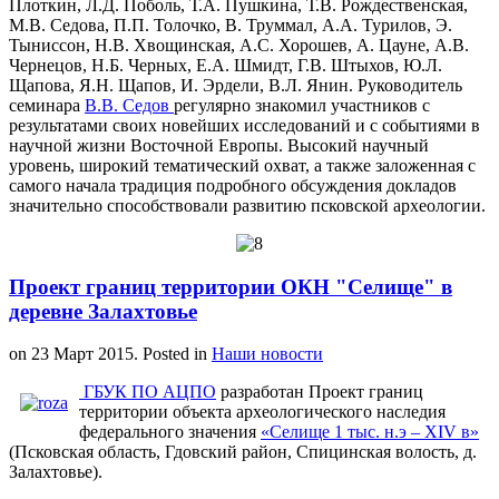
Плоткин, Л.Д. Поболь, Т.А. Пушкина, Т.В. Рождественская,
М.В. Седова, П.П. Толочко, В. Труммал, А.А. Турилов, Э.
Тыниссон, Н.В. Хвощинская, А.С. Хорошев, А. Цауне, А.В.
Чернецов, Н.Б. Черных, Е.А. Шмидт, Г.В. Штыхов, Ю.Л.
Щапова, Я.Н. Щапов, И. Эрдели, В.Л. Янин. Руководитель
семинара
В.В. Седов
регулярно знакомил участников с
результатами своих новейших исследований и с событиями в
научной жизни Восточной Европы. Высокий научный
уровень, широкий тематический охват, а также заложенная с
самого начала традиция подробного обсуждения докладов
значительно способствовали развитию псковской археологии.
Проект границ территории ОКН "Селище" в
деревне Залахтовье
on
23 Март 2015
. Posted in
Наши новости
ГБУК ПО АЦПО
разработан Проект границ
территории объекта археологического наследия
федерального значения
«Селище 1 тыс. н.э – XIV в»
(Псковская область, Гдовский район, Спицинская волость, д.
Залахтовье).