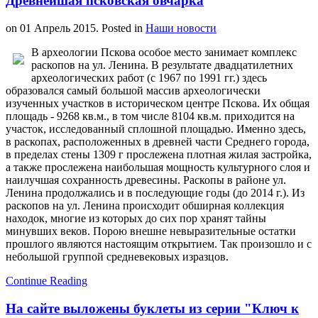
Древнейшая псковская овчарка
on
01 Апрель 2015
. Posted in
Наши новости
В археологии Пскова особое место занимает комплекс
раскопов на ул. Ленина. В результате двадцатилетних
археологических работ (с 1967 по 1991 гг.) здесь
образовался самый большой массив археологически
изученных участков в историческом центре Пскова. Их общая
площадь - 9268 кв.м., в том числе 8104 кв.м. приходится на
участок, исследованный сплошной площадью. Именно здесь,
в раскопах, расположенных в древней части Среднего города,
в пределах стены 1309 г прослежена плотная жилая застройка,
а также прослежена наибольшая мощность культурного слоя и
наилучшая сохранность древесины. Раскопы в районе ул.
Ленина продолжались и в последующие годы (до 2014 г.). Из
раскопов на ул. Ленина происходит обширная коллекция
находок, многие из которых до сих пор хранят тайны
минувших веков. Порою внешне невыразительные остатки
прошлого являются настоящим открытием. Так произошло и с
небольшой группой средневековых изразцов.
Continue Reading
На сайте выложены буклеты из серии "Ключ к