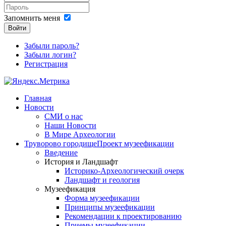
Запомнить меня
Войти
Забыли пароль?
Забыли логин?
Регистрация
Главная
Новости
СМИ о нас
Наши Новости
В Мире Археологии
Труворово городище
Проект музеефикации
Введение
История и Ландшафт
Историко-Археологический очерк
Ландшафт и геология
Музеефикация
Форма музеефикации
Принципы музеефикации
Рекомендации к проектированию
Приемы музеефикации