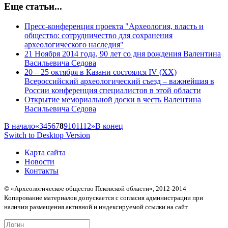
Еще статьи...
Пресс-конференция проекта "Археология, власть и
общество: сотрудничество для сохранения
археологического наследия"
21 Ноября 2014 года, 90 лет со дня рождения Валентина
Васильевича Седова
20 – 25 октября в Казани состоялся IV (XX)
Всероссийский археологический съезд – важнейшая в
России конференция специалистов в этой области
Открытие мемориальной доски в честь Валентина
Васильевича Седова
В начало
«
3
4
5
6
7
8
9
10
11
12
»
В конец
Switch to Desktop Version
Карта сайта
Новости
Контакты
© «Археологическое общество Псковской области», 2012-2014
Копирование материалов допускается с согласия администрации при
наличии размещения активной и индексируемой ссылки на сайт