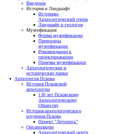
Введение
История и Ландшафт
Историко-
Археологический очерк
Ландшафт и геология
Музеефикация
Форма музеефикации
Принципы
музеефикации
Рекомендации к
проектированию
Приемы музеефикации
Археологические и
исторические парки
Археология Пскова
История Псковской
археологии
130 лет Псковскому
Археологическому
Обществу
История археологического
изучения Пскова
Проект "Летопись"
Организации
Археологический центр