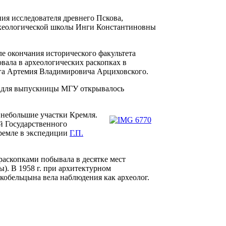
ния исследователя древнего Пскова,
археологической школы Инги Константиновны
ле окончания исторического факультета
овала в археологических раскопках в
ога Артемия Владимировича Арциховского.
 и для выпускницы МГУ открывалось
 небольшие участки Кремля.
ей Государственного
Кремле в экспедиции
Г.П.
 раскопками побывала в десятке мест
). В 1958 г. при архитектурном
кобельцына вела наблюдения как археолог.