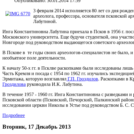
Опубликовано: 30.01.2014 17:59
3 февраля 2014 исполняется 80 лет со дня рожде
археолога, профессора, основателя псковской 
Лабутиной.
Инга Константиновна Лабутина приехала в Псков в 1956 г. пос
Московского университета. Еще будучи студенткой, она участв
Новгороде под руководством выдающегося советского археол
В Пскове в те годы своих археологов-специалистов не было,
необъятное поле деятельности.
К началу 50-х гг. в Псклве раскопками были исследованы лишь
Часть Кремля и посада с 1954 по 1962 гг. изучались экспедици
Эрмитажа, которую возглавлял
Г.П. Гроздилов
. Раскопками в 
Гроздилова
руководила И.К. Лабутина.
В течение 1957 - 1960 гг. Инга Константиновна с разведками и
Псковской области (Псковский, Печорский, Палкинский районы
исследовании церкви Николы в Устье под руководством Б. С. С
Подробнее
Вторник, 17 Декабрь 2013