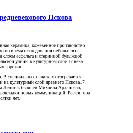
редневекового Пскова
ивная керамика, кожевенное производство
и во время исследования небольшого
д слоем асфальта и старинной булыжной
ьской улицы в культурном слое 17 века
ых горожан.
. В специальных палатках отогревается
и на культурный слой древнего Пскова17
цы Ленина, бывшей Михаила Архангела,
 прокладки новых коммуникаций. Раскоп под
сятки лет.
алитетами