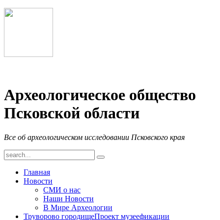
Археологическое общество
Псковской области
Все об археологическом исследовании Псковского края
Главная
Новости
СМИ о нас
Наши Новости
В Мире Археологии
Труворово городище
Проект музеефикации