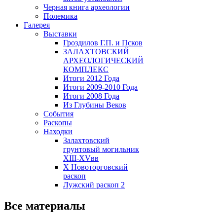
Черная книга археологии
Полемика
Галерея
Выставки
Гроздилов Г.П. и Псков
ЗАЛАХТОВСКИЙ
АРХЕОЛОГИЧЕСКИЙ
КОМПЛЕКС
Итоги 2012 Года
Итоги 2009-2010 Года
Итоги 2008 Года
Из Глубины Веков
События
Раскопы
Находки
Залахтовский
грунтовый могильник
XIII-XVвв
X Новоторговский
раскоп
Лужский раскоп 2
Все материалы