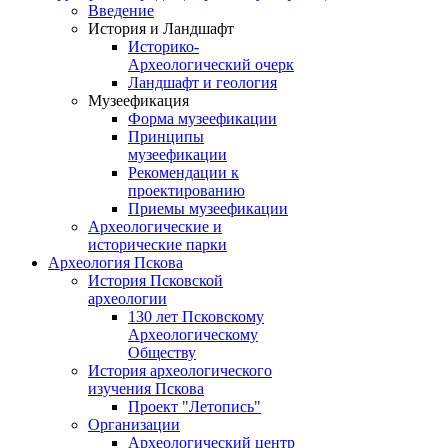
Введение
История и Ландшафт
Историко-
Археологический очерк
Ландшафт и геология
Музеефикация
Форма музеефикации
Принципы
музеефикации
Рекомендации к
проектированию
Приемы музеефикации
Археологические и
исторические парки
Археология Пскова
История Псковской
археологии
130 лет Псковскому
Археологическому
Обществу
История археологического
изучения Пскова
Проект "Летопись"
Организации
Археологический центр