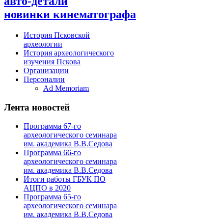
авто-детали
новинки кинематографа
История Псковской
археологии
История археологического
изучения Пскова
Организации
Персоналии
Ad Memoriam
Лента новостей
Программа 67-го
археологического семинара
им. академика В.В.Седова
Программа 66-го
археологического семинара
им. академика В.В.Седова
Итоги работы ГБУК ПО
АЦПО в 2020
Программа 65-го
археологического семинара
им. академика В.В.Седова