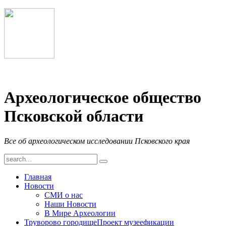
Археологическое общество
Псковской области
Все об археологическом исследовании Псковского края
Главная
Новости
СМИ о нас
Наши Новости
В Мире Археологии
Труворово городище
Проект музеефикации