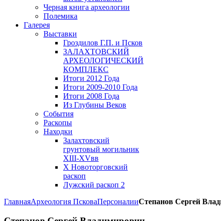
Черная книга археологии
Полемика
Галерея
Выставки
Гроздилов Г.П. и Псков
ЗАЛАХТОВСКИЙ
АРХЕОЛОГИЧЕСКИЙ
КОМПЛЕКС
Итоги 2012 Года
Итоги 2009-2010 Года
Итоги 2008 Года
Из Глубины Веков
События
Раскопы
Находки
Залахтовский
грунтовый могильник
XIII-XVвв
X Новоторговский
раскоп
Лужский раскоп 2
Главная
Археология Пскова
Персоналии
Степанов Сергей Вла
Степанов Сергей Владимирович