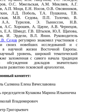
ров, О.С. Мжельская, А.М. Микляев, А.Г.
, А.П. Моця, Е.Н. Носов, О.В. Овсянников,
кин, Л.Д. Поболь, Т.А. Пушкина, Т.В.
нская, М.В. Седова, П.П. Толочко, В.
 А.А. Турилов, Э. Тыниссон, Н.В.
, А.С. Хорошев, А. Цауне, А.В. Чернецов,
х, Е.А. Шмидт, Г.В. Штыхов, Ю.Л. Щапова,
в, И. Эрдели, В.Л. Янин. Руководитель
.В. Седов
регулярно знакомил участников с
ами своих новейших исследований и с
и в научной жизни Восточной Европы.
аучный уровень, широкий тематический
акже заложенная с самого начала традиция
го обсуждения докладов значительно
вали развитию псковской археологии.
ионный комитет:
ль Салмина Елена Вячеславовна
ь председателя Кулакова Марина Ильинична
иколай Владимирович
етр Григорьевич