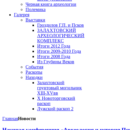
Черная книга археологии
Полемика
Галерея
Выставки
Гроздилов Г.П. и Псков
ЗАЛАХТОВСКИЙ
АРХЕОЛОГИЧЕСКИЙ
КОМПЛЕКС
Итоги 2012 Года
Итоги 2009-2010 Года
Итоги 2008 Года
Из Глубины Веков
События
Раскопы
Находки
Залахтовский
грунтовый могильник
XIII-XVвв
X Новоторговский
раскоп
Лужский раскоп 2
Главная
Новости
Научная конференция «Археология и история Пс