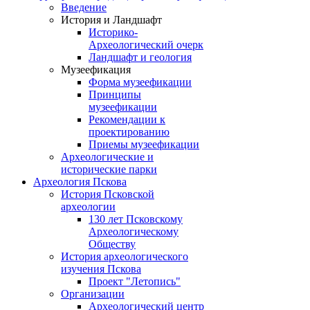
Введение
История и Ландшафт
Историко-
Археологический очерк
Ландшафт и геология
Музеефикация
Форма музеефикации
Принципы
музеефикации
Рекомендации к
проектированию
Приемы музеефикации
Археологические и
исторические парки
Археология Пскова
История Псковской
археологии
130 лет Псковскому
Археологическому
Обществу
История археологического
изучения Пскова
Проект "Летопись"
Организации
Археологический центр