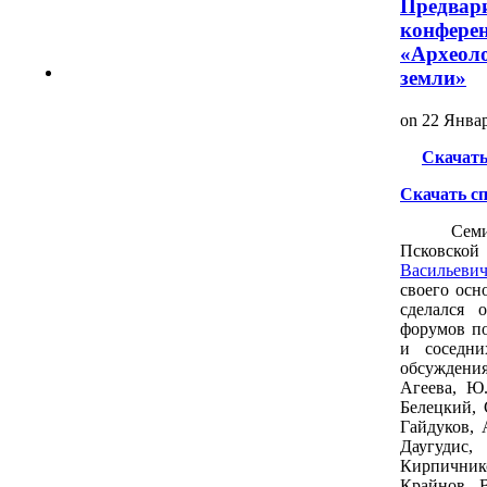
Предвари
конферен
«Археоло
земли»
on
22 Янва
Скачать
Скачать с
Сем
Псковско
Васильеви
своего осн
сделался 
форумов по
и соседни
обсуждения
Агеева, Ю.
Белецкий, 
Гайдуков, 
Даугудис
Кирпичник
Крайнов, В