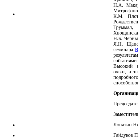
Н.А. Мака
Митрофанов
К.М. Плот
Рождестве
Труммал,
Хвощинская
Н.Б. Черны
Я.Н. Щапо
семинара
В
результат
событиям
Высокий н
охват, а т
подробно
способство
Организац
Председате
Заместител
Лопатин Н
Гайдуков П