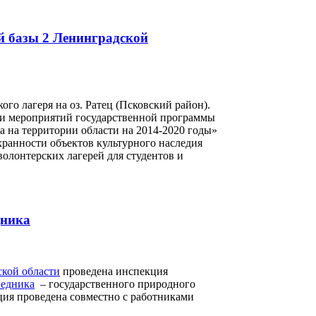
й базы 2 Ленинградской
го лагеря на оз. Ратец (Псковский район).
ции мероприятий государственной программы
а на территории области на 2014-2020 годы»
хранности объектов культурного наследия
волонтерских лагерей для студентов и
дника
ской области
проведена инспекция
ведника
– государственного природного
ция проведена совместно с работниками