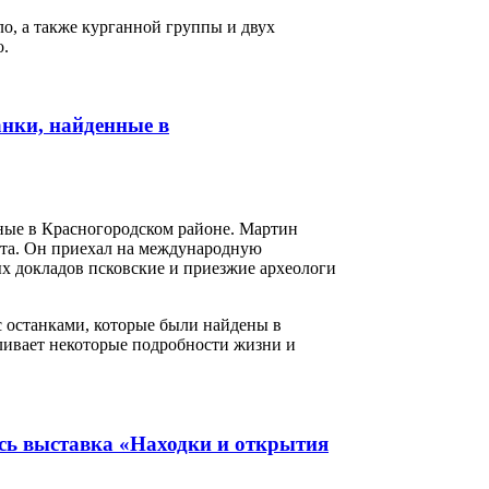
о, а также курганной группы и двух
о.
анки, найденные в
ные в Красногородском районе. Мартин
ета. Он приехал на международную
х докладов псковские и приезжие археологи
 останками, которые были найдены в
ливает некоторые подробности жизни и
сь выставка «Находки и открытия