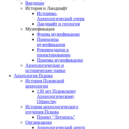
Введение
История и Ландшафт
Историко-
Археологический очерк
Ландшафт и геология
Музеефикация
Форма музеефикации
Принципы
музеефикации
Рекомендации к
проектированию
Приемы музеефикации
Археологические и
исторические парки
Археология Пскова
История Псковской
археологии
130 лет Псковскому
Археологическому
Обществу
История археологического
изучения Пскова
Проект "Летопись"
Организации
Археологический центр