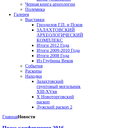
Черная книга археологии
Полемика
Галерея
Выставки
Гроздилов Г.П. и Псков
ЗАЛАХТОВСКИЙ
АРХЕОЛОГИЧЕСКИЙ
КОМПЛЕКС
Итоги 2012 Года
Итоги 2009-2010 Года
Итоги 2008 Года
Из Глубины Веков
События
Раскопы
Находки
Залахтовский
грунтовый могильник
XIII-XVвв
X Новоторговский
раскоп
Лужский раскоп 2
Главная
Новости
Пресс-конференция 2016