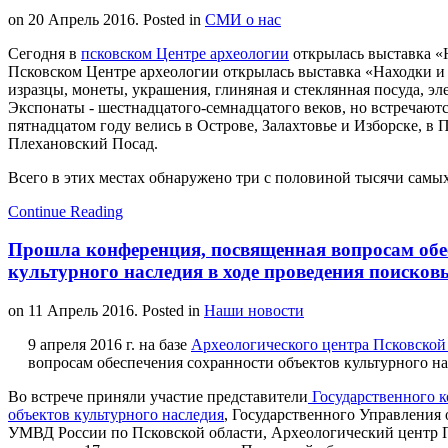
on
20 Апрель 2016
. Posted in
СМИ о нас
Сегодня в
псковском Центре археологии
открылась выставка «
Псковском Центре археологии открылась выставка «Находки и
изразцы, монеты, украшения, глиняная и стеклянная посуда, э
Экспонаты - шестнадцатого-семнадцатого веков, но встречаютс
пятнадцатом году велись в Острове, Залахтовье и Изборске, в 
Плехановский Посад.
Всего в этих местах обнаружено три с половиной тысячи самых
Continue Reading
Прошла конференция, посвященная вопросам обе
культурного наследия в ходе проведения поисков
on
11 Апрель 2016
. Posted in
Наши новости
9 апреля 2016 г. на базе
Археологического центра Псковской
вопросам обеспечения сохранности объектов культурного на
Во встрече приняли участие представители
Государственного к
объектов культурного наследия
, Государственного Управления
УМВД России по Псковской области, Археологический центр П