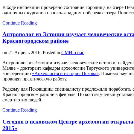
В ходе инспекции проверено состояние городища на озере Цевл
одиночных курганов на юго-западном побережье озера Полист
Continue Reading
Антрополог из Эстонии изучает человеческие ост
Красногородском районе
on
21 Апрель 2016
. Posted in
СМИ о нас
Антрополог из Эстонии изучает человеческие останки, найден
Малве – докторант кафедры археологии Тартуского университ
конференцию
«Археология и история Пскова»
. Помимо научны
проводят практическую работу.
Редкому для Псковщины специалисту предложили поработать с
Красногородском районе в феврале. По костям ученый устанав
смерти этих людей.
Continue Reading
Сегодня в псковском Центре археологии открыла
2015»