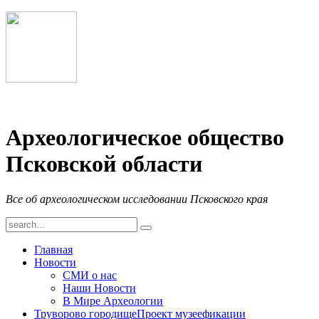
Археологическое общество
Псковской области
Все об археологическом исследовании Псковского края
Главная
Новости
СМИ о нас
Наши Новости
В Мире Археологии
Труворово городище
Проект музеефикации