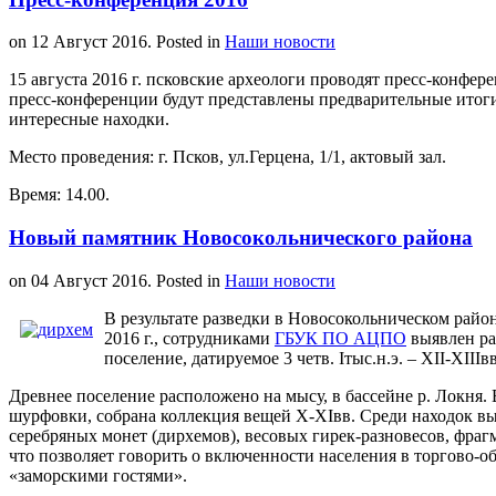
on
12 Август 2016
. Posted in
Наши новости
15 августа 2016 г. псковские археологи проводят пресс-конфе
пресс-конференции будут представлены предварительные итоги 
интересные находки.
Место проведения: г. Псков, ул.Герцена, 1/1, актовый зал.
Время: 14.00.
Новый памятник Новосокольнического района
on
04 Август 2016
. Posted in
Наши новости
В результате разведки в Новосокольническом райо
2016 г., сотрудниками
ГБУК ПО АЦПО
выявлен ра
поселение, датируемое 3 четв. Iтыс.н.э. – XII-XIIIвв
Древнее поселение расположено на мысу, в бассейне р. Локня.
шурфовки, собрана коллекция вещей X-XIвв. Среди находок вы
серебряных монет (дирхемов), весовых гирек-разновесов, фраг
что позволяет говорить о включенности населения в торгово-о
«заморскими гостями».