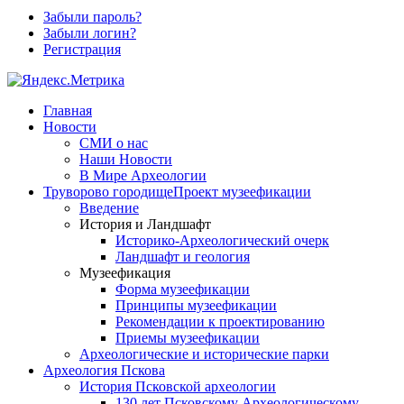
Забыли пароль?
Забыли логин?
Регистрация
Главная
Новости
СМИ о нас
Наши Новости
В Мире Археологии
Труворово городище
Проект музеефикации
Введение
История и Ландшафт
Историко-Археологический очерк
Ландшафт и геология
Музеефикация
Форма музеефикации
Принципы музеефикации
Рекомендации к проектированию
Приемы музеефикации
Археологические и исторические парки
Археология Пскова
История Псковской археологии
130 лет Псковскому Археологическому