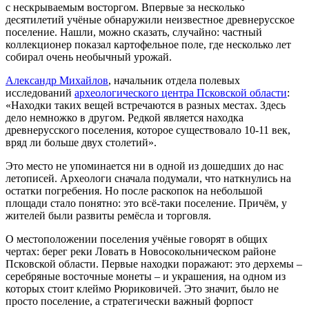
с нескрываемым восторгом. Впервые за несколько
десятилетий учёные обнаружили неизвестное древнерусское
поселение. Нашли, можно сказать, случайно: частный
коллекционер показал картофельное поле, где несколько лет
собирал очень необычный урожай.
Александр Михайлов
, начальник отдела полевых
исследований
археологического центра Псковской области
:
«Находки таких вещей встречаются в разных местах. Здесь
дело немножко в другом. Редкой является находка
древнерусского поселения, которое существовало 10-11 век,
вряд ли больше двух столетий».
Это место не упоминается ни в одной из дошедших до нас
летописей. Археологи сначала подумали, что наткнулись на
остатки погребения. Но после раскопок на небольшой
площади стало понятно: это всё-таки поселение. Причём, у
жителей были развиты ремёсла и торговля.
О местоположении поселения учёные говорят в общих
чертах: берег реки Ловать в Новосокольническом районе
Псковской области. Первые находки поражают: это дерхемы –
серебряные восточные монеты – и украшения, на одном из
которых стоит клеймо Рюриковичей. Это значит, было не
просто поселение, а стратегически важный форпост