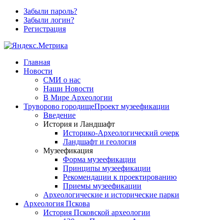
Забыли пароль?
Забыли логин?
Регистрация
Главная
Новости
СМИ о нас
Наши Новости
В Мире Археологии
Труворово городище
Проект музеефикации
Введение
История и Ландшафт
Историко-Археологический очерк
Ландшафт и геология
Музеефикация
Форма музеефикации
Принципы музеефикации
Рекомендации к проектированию
Приемы музеефикации
Археологические и исторические парки
Археология Пскова
История Псковской археологии