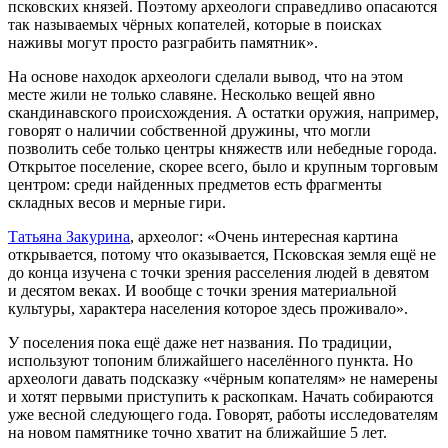
псковских князей. Поэтому археологи справедливо опасаются
так называемых чёрных копателей, которые в поисках
наживы могут просто разграбить памятник».
На основе находок археологи сделали вывод, что на этом
месте жили не только славяне. Несколько вещей явно
скандинавского происхождения. А остатки оружия, например,
говорят о наличии собственной дружины, что могли
позволить себе только центры княжеств или небедные города.
Открытое поселение, скорее всего, было и крупным торговым
центром: среди найденных предметов есть фрагменты
складных весов и мерные гири.
Татьяна Закурина
, археолог: «Очень интересная картина
открывается, потому что оказывается, Псковская земля ещё не
до конца изучена с точки зрения расселения людей в девятом
и десятом веках. И вообще с точки зрения материальной
культуры, характера населения которое здесь проживало».
У поселения пока ещё даже нет названия. По традиции,
используют топоним ближайшего населённого пункта. Но
археологи давать подсказку «чёрным копателям» не намерены
и хотят первыми приступить к раскопкам. Начать собираются
уже весной следующего года. Говорят, работы исследователям
на новом памятнике точно хватит на ближайшие 5 лет.