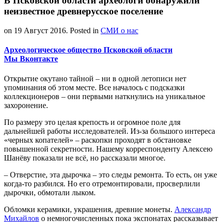
В Псковской области археологи обнаружили
неизвестное древнерусское поселение
on
19 Август 2016
. Posted in
СМИ о нас
Археологическое общество Псковской области
Мы Вконтакте
Открытие окутано тайной – ни в одной летописи нет
упоминания об этом месте. Все началось с подсказки
коллекционеров – они первыми наткнулись на уникальное
захоронение.
По размеру это целая крепость и огромное поле для
дальнейшей работы исследователей. Из-за большого интереса
«черных копателей» – раскопки проходят в обстановке
повышенной секретности. Нашему корреспонденту Алексею
Шанёву показали не всё, но рассказали многое.
– Отверстие, эта дырочка – это следы ремонта. То есть, он уже
когда-то разбился. Но его отремонтировали, просверлили
дырочки, обмотали лыком.
Обломки керамики, украшения, древние монеты.
Александр
Михайлов
о немногочисленных пока экспонатах рассказывает