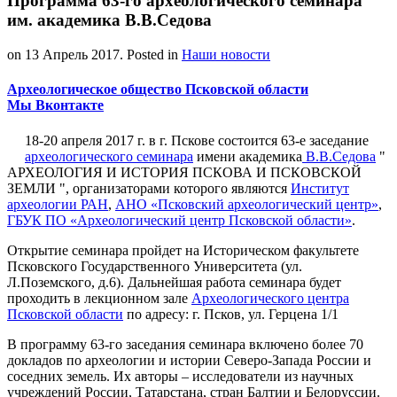
Программа 63-го археологического семинара
им. академика В.В.Седова
on
13 Апрель 2017
. Posted in
Наши новости
Археологическое общество Псковской области
Мы Вконтакте
18-20 апреля 2017 г. в г. Пскове состоится 63-е заседание
археологического семинара
имени академика
В.В.Седова
"
АРХЕОЛОГИЯ И ИСТОРИЯ ПСКОВА И ПСКОВСКОЙ
ЗЕМЛИ ", организаторами которого являются
Институт
археологии РАН
,
АНО «Псковский археологический центр»
,
ГБУК ПО «Археологический центр Псковской области»
.
Открытие семинара пройдет на Историческом факультете
Псковского Государственного Университета (ул.
Л.Поземского, д.6). Дальнейшая работа семинара будет
проходить в лекционном зале
Археологического центра
Псковской области
по адресу: г. Псков, ул. Герцена 1/1
В программу 63-го заседания семинара включено более 70
докладов по археологии и истории Северо-Запада России и
соседних земель. Их авторы – исследователи из научных
учреждений России, Татарстана, стран Балтии и Белоруссии.