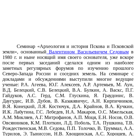
Семинар «Археология и история Пскова и Псковской
земли», основанный
Валентином Васильевичем Седовым
в
1980 г. и ныне носящий имя своего основателя, уже вскоре
после первых заседаний сделался одним из наиболее
заметных регулярных форумов по изучению прошлого
Северо-Запада России и соседних земель. На семинаре с
докладами и обсуждениями выступили многие ведущие
ученые: Р.А. Агеева, Ю.Г. Алексеев, А.Р. Артемьев, М. Аун,
В.Д. Белецкий, С.В. Белецкий, В.А. Булкин, А. Васкс, П.Г.
Гайдуков, А.С. Герд, С.М. Глускина, Я. Граудонис, В.
Даугудис, И.В. Дубов, В. Казакявичус, А.Н. Кирпичников,
В.Я. Конецкий, Л.Я. Костючук, Д.А. Крайнов, В.А. Кучкин,
И.К. Лабутина, Г.С. Лебедев, Н.А. Макаров, О.С. Мжельская,
А.М. Микляев, А.Г. Митрофанов, А.П. Моця, Е.Н. Носов, О.В.
Овсянников, К.М. Плоткин, Л.Д. Поболь, Т.А. Пушкина, Т.В.
Рождественская, М.В. Седова, П.П. Толочко, В. Труммал, А.А.
Турилов, Э. Тыниссон, Н.В. Хвощинская, А.С. Хорошев, А.