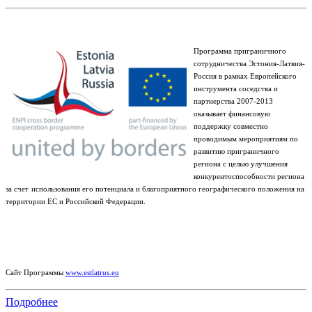
Программа приграничного
сотрудничества Эстония-Латвия-
Россия в рамках Европейского
инструмента соседства и
партнерства 2007-2013
оказывает финансовую
поддержку совместно
проводимым мероприятиям по
развитию приграничного
региона с целью улучшения
конкурентоспособности региона
за счет
использования его потенциала и благоприятного географического положения на
территории ЕС и Российской Федерации.
Сайт Программы
www.estlatrus.eu
Подробнее