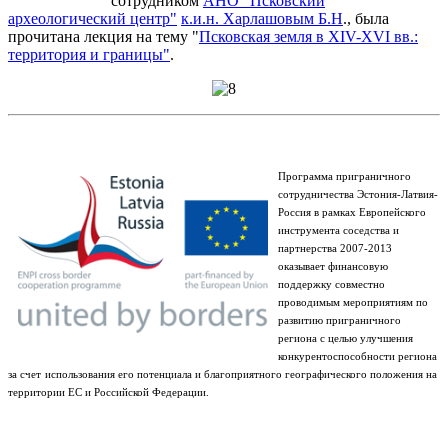
сотрудником
АНО "Псковский
археологический центр"
к.и.н. Харлашовым Б.Н
., была
прочитана лекция на тему "
Псковская земля в XIV-XVI вв.:
территория и границы"
.
Программа приграничного
сотрудничества Эстония-Латвия-
Россия в рамках Европейского
инструмента соседства и
партнерства 2007-2013
оказывает финансовую
поддержку совместно
проводимым мероприятиям по
развитию приграничного
региона с целью улучшения
конкурентоспособности региона
за счет
использования его потенциала и благоприятного географического положения на
территории ЕС и Российской Федерации.