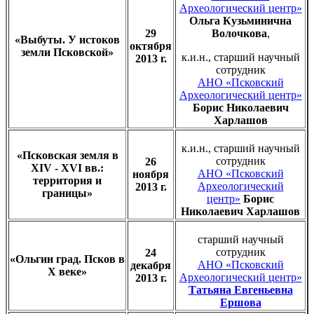
Археологический центр»
Ольга Кузьминична
29
Волочкова
,
«Выбуты. У истоков
октября
земли Псковской»
к.и.н., старший научный
2013 г.
сотрудник
АНО «Псковский
Археологический центр»
Борис Николаевич
Харлашов
к.и.н., старший научный
«Псковская земля в
сотрудник
26
XIV - XVI вв.:
АНО «Псковский
ноября
территория и
Археологический
2013 г.
границы»
центр»
Борис
Николаевич Харлашов
старший научный
сотрудник
24
«Ольгин град. Псков в
АНО «Псковский
декабря
X веке»
Археологический центр»
2013 г.
Татьяна Евгеньевна
Ершова