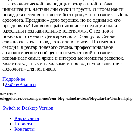
археологической экспедиции, оторванной от благ
цивилизации, настали дни скуки и грусти. И чтобы найти
повод для веселия и радости был придуман праздник – День
археолога. Праздник – дело хорошее, но не одним же его
праздновать? Так во все работающие экспедиции были
разосланы поздравительные телеграммы. С тех пор и
повелось - отмечать День археолога 15 августа. Сейчас
сложно сказать – правда это или вымысел. Но именно
сегодня, в разгар полевого сезона, профессиональное
археологическое сообщество отмечает свой праздник:
вспоминает самые яркие и интересные моменты раскопок,
хвалится удачными находками и проводит «посвящение в
археологи» для новичков.
Подробнее
1
2
3
4
5
6
»
В конец
able: urm in
eologpskov.ru/docs/components/com_blog_calendar/views/blogcalendar/view.html.php
Switch to Desktop Version
Карта сайта
Новости
Контакты