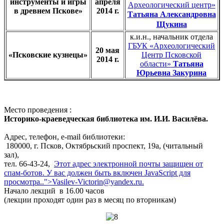
инструменты и игры
апреля
Археологический центр»
в древнем Пскове»
2014 г.
Татьяна Александровна
Щукина
к.и.н., начальник отдела
ГБУК «Археологический
20 мая
«Псковские кузнецы»
Центр Псковской
2014 г.
области»
Татьяна
Юрьевна Закурина
Место проведения :
Историко-краеведческая библиотека им. И.И. Василёва.
Адрес, телефон, e-mail библиотеки:
180000, г. Псков, Октябрьский проспект, 19а, (читальный
зал),
тел. 66-43-24,
Этот адрес электронной почты защищен от
спам-ботов. У вас должен быть включен JavaScript для
просмотра.
.">
Vasilev-Victorin@yandex.ru
.
Начало лекций в 16.00 часов
(лекции проходят один раз в месяц по вторникам)