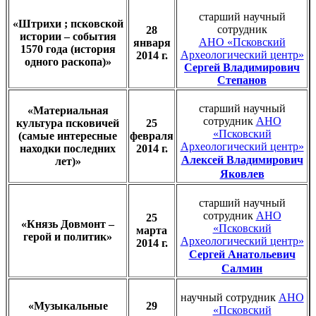
старший научный
«Штрихи ; псковской
сотрудник
28
истории – события
АНО «Псковский
января
1570 года (история
Археологический центр»
2014 г.
одного раскопа)»
Сергей Владимирович
Степанов
старший научный
«Материальная
сотрудник
АНО
культура псковичей
25
«Псковский
(самые интересные
февраля
Археологический центр»
находки последних
2014 г.
Алексей Владимирович
лет)»
Яковлев
старший научный
сотрудник
АНО
25
«Князь Довмонт –
«Псковский
марта
герой и политик»
Археологический центр»
2014 г.
Сергей Анатольевич
Салмин
научный сотрудник
АНО
«Музыкальные
29
«Псковский