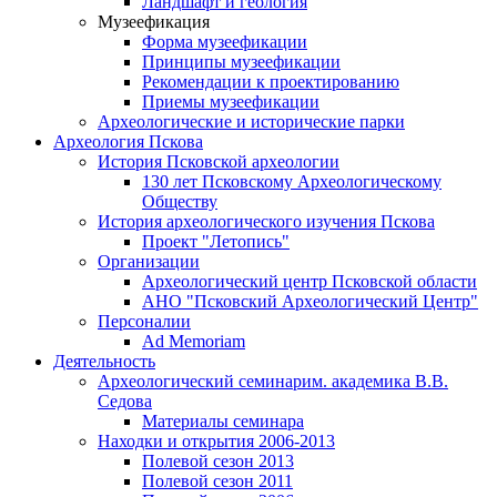
Ландшафт и геология
Музеефикация
Форма музеефикации
Принципы музеефикации
Рекомендации к проектированию
Приемы музеефикации
Археологические и исторические парки
Археология Пскова
История Псковской археологии
130 лет Псковскому Археологическому
Обществу
История археологического изучения Пскова
Проект "Летопись"
Организации
Археологический центр Псковской области
АНО "Псковский Археологический Центр"
Персоналии
Ad Memoriam
Деятельность
Археологический семинар
им. академика В.В.
Седова
Материалы семинара
Находки и открытия 2006-2013
Полевой сезон 2013
Полевой сезон 2011