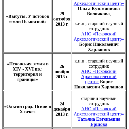
Археологический центр»
Ольга Кузьминична
29
Волочкова
,
«Выбуты. У истоков
октября
земли Псковской»
к.и.н., старший научный
2013 г.
сотрудник
АНО «Псковский
Археологический центр»
Борис Николаевич
Харлашов
к.и.н., старший научный
«Псковская земля в
сотрудник
26
XIV - XVI вв.:
АНО «Псковский
ноября
территория и
Археологический
2013 г.
границы»
центр»
Борис
Николаевич Харлашов
старший научный
сотрудник
24
«Ольгин град. Псков в
АНО «Псковский
декабря
X веке»
Археологический центр»
2013 г.
Татьяна Евгеньевна
Ершова