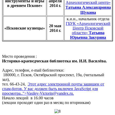
инструменты и игры
апреля
Археологический центр»
в древнем Пскове»
2014 г.
Татьяна Александровна
Щукина
к.и.н., начальник отдела
ГБУК «Археологический
20 мая
«Псковские кузнецы»
Центр Псковской
2014 г.
области»
Татьяна
Юрьевна Закурина
Место проведения :
Историко-краеведческая библиотека им. И.И. Василёва.
Адрес, телефон, e-mail библиотеки:
180000, г. Псков, Октябрьский проспект, 19а, (читальный
зал),
тел. 66-43-24,
Этот адрес электронной почты защищен от
спам-ботов. У вас должен быть включен JavaScript для
просмотра.
.">
Vasilev-Victorin@yandex.ru
.
Начало лекций в 16.00 часов
(лекции проходят один раз в месяц по вторникам)