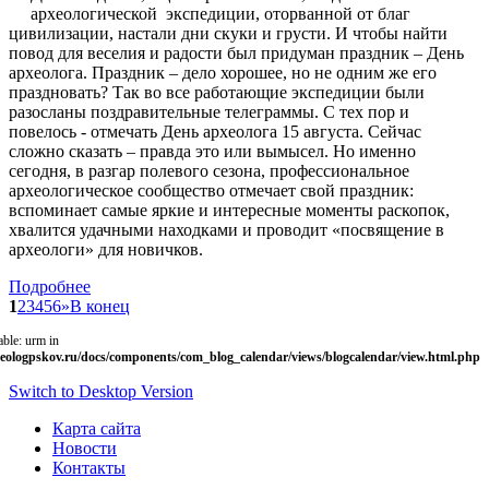
археологической экспедиции, оторванной от благ
цивилизации, настали дни скуки и грусти. И чтобы найти
повод для веселия и радости был придуман праздник – День
археолога. Праздник – дело хорошее, но не одним же его
праздновать? Так во все работающие экспедиции были
разосланы поздравительные телеграммы. С тех пор и
повелось - отмечать День археолога 15 августа. Сейчас
сложно сказать – правда это или вымысел. Но именно
сегодня, в разгар полевого сезона, профессиональное
археологическое сообщество отмечает свой праздник:
вспоминает самые яркие и интересные моменты раскопок,
хвалится удачными находками и проводит «посвящение в
археологи» для новичков.
Подробнее
1
2
3
4
5
6
»
В конец
able: urm in
eologpskov.ru/docs/components/com_blog_calendar/views/blogcalendar/view.html.php
Switch to Desktop Version
Карта сайта
Новости
Контакты