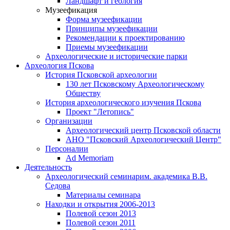
Ландшафт и геология
Музеефикация
Форма музеефикации
Принципы музеефикации
Рекомендации к проектированию
Приемы музеефикации
Археологические и исторические парки
Археология Пскова
История Псковской археологии
130 лет Псковскому Археологическому
Обществу
История археологического изучения Пскова
Проект "Летопись"
Организации
Археологический центр Псковской области
АНО "Псковский Археологический Центр"
Персоналии
Ad Memoriam
Деятельность
Археологический семинар
им. академика В.В.
Седова
Материалы семинара
Находки и открытия 2006-2013
Полевой сезон 2013
Полевой сезон 2011