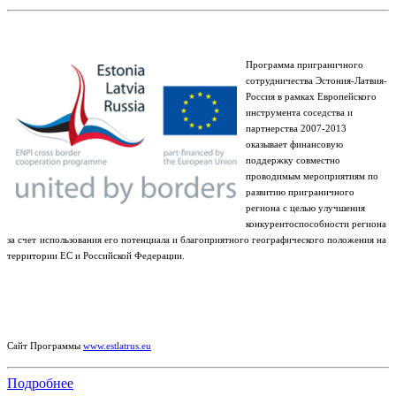
Программа приграничного
сотрудничества Эстония-Латвия-
Россия в рамках Европейского
инструмента соседства и
партнерства 2007-2013
оказывает финансовую
поддержку совместно
проводимым мероприятиям по
развитию приграничного
региона с целью улучшения
конкурентоспособности региона
за счет
использования его потенциала и благоприятного географического положения на
территории ЕС и Российской Федерации.
Сайт Программы
www.estlatrus.eu
Подробнее