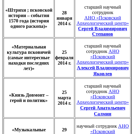
старший научный
«Штрихи ; псковской
сотрудник
28
истории – события
АНО «Псковский
января
1570 года (история
Археологический центр»
2014 г.
одного раскопа)»
Сергей Владимирович
Степанов
старший научный
«Материальная
сотрудник
АНО
культура псковичей
25
«Псковский
(самые интересные
февраля
Археологический центр»
находки последних
2014 г.
Алексей Владимирович
лет)»
Яковлев
старший научный
сотрудник
АНО
25
«Князь Довмонт –
«Псковский
марта
герой и политик»
Археологический центр»
2014 г.
Сергей Анатольевич
Салмин
научный сотрудник
АНО
«Музыкальные
29
«Псковский