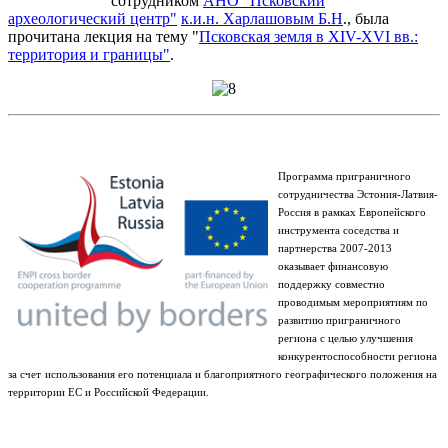
сотрудником
АНО "Псковский
археологический центр"
к.и.н. Харлашовым Б.Н
., была
прочитана лекция на тему "
Псковская земля в XIV-XVI вв.:
территория и границы"
.
Программа приграничного
сотрудничества Эстония-Латвия-
Россия в рамках Европейского
инструмента соседства и
партнерства 2007-2013
оказывает финансовую
поддержку совместно
проводимым мероприятиям по
развитию приграничного
региона с целью улучшения
конкурентоспособности региона
за счет
использования его потенциала и благоприятного географического положения на
территории ЕС и Российской Федерации.