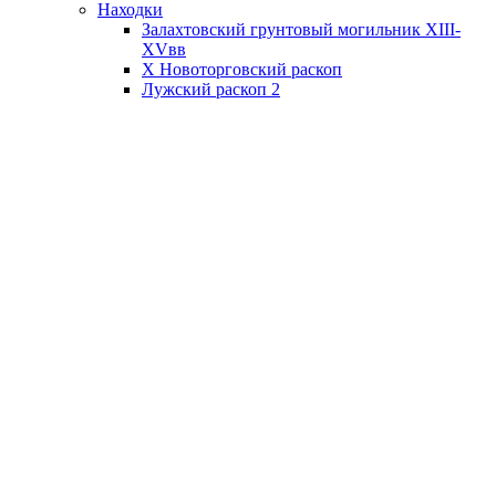
Находки
Залахтовский грунтовый могильник XIII-
XVвв
X Новоторговский раскоп
Лужский раскоп 2