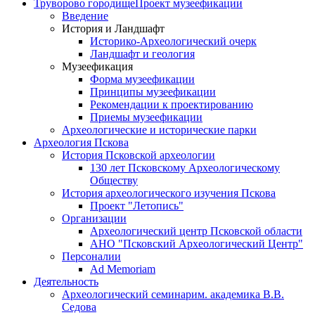
Труворово городище
Проект музеефикации
Введение
История и Ландшафт
Историко-Археологический очерк
Ландшафт и геология
Музеефикация
Форма музеефикации
Принципы музеефикации
Рекомендации к проектированию
Приемы музеефикации
Археологические и исторические парки
Археология Пскова
История Псковской археологии
130 лет Псковскому Археологическому
Обществу
История археологического изучения Пскова
Проект "Летопись"
Организации
Археологический центр Псковской области
АНО "Псковский Археологический Центр"
Персоналии
Ad Memoriam
Деятельность
Археологический семинар
им. академика В.В.
Седова