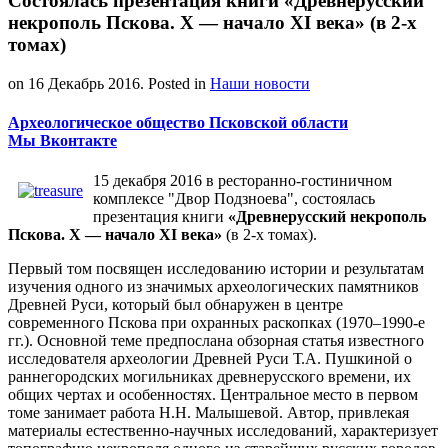
Состоялась презентация книги «Древнерусский
некрополь Пскова. X — начало XI века» (в 2-х
томах)
on
16 Декабрь 2016
. Posted in
Наши новости
Археологическое общество Псковской области
Мы Вконтакте
15 декабря 2016 в ресторанно-гостиничном
комплексе "Двор Подзноева", состоялась
презентация книги
«Древнерусский некрополь
Пскова. X — начало XI века»
(в 2-х томах).
Первый том посвящен исследованию истории и результатам
изучения одного из значимых археологических памятников
Древней Руси, который был обнаружен в центре
современного Пскова при охранных раскопках (1970–1990-е
гг.). Основной теме предпослана обзорная статья известного
исследователя археологии Древней Руси Т.А. Пушкиной о
раннегородских могильниках древнерусского времени, их
общих чертах и особенностях. Центральное место в первом
томе занимает работа Н.Н. Малышевой. Автор, привлекая
материалы естественно-научных исследований, характеризует