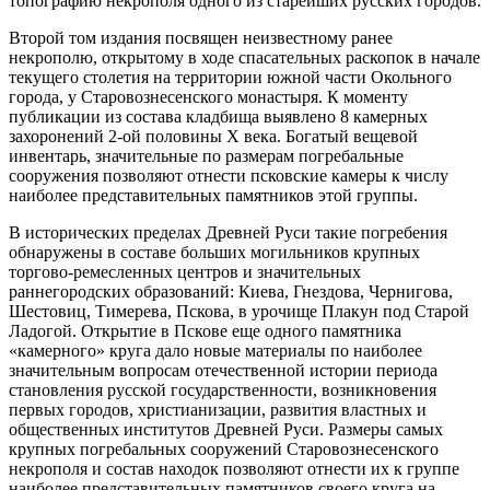
топографию некрополя одного из старейших русских городов.
Второй том издания посвящен неизвестному ранее
некрополю, открытому в ходе спасательных раскопок в начале
текущего столетия на территории южной части Окольного
города, у Старовознесенского монастыря. К моменту
публикации из состава кладбища выявлено 8 камерных
захоронений 2-ой половины Х века. Богатый вещевой
инвентарь, значительные по размерам погребальные
сооружения позволяют отнести псковские камеры к числу
наиболее представительных памятников этой группы.
В исторических пределах Древней Руси такие погребения
обнаружены в составе больших могильников крупных
торгово-ремесленных центров и значительных
раннегородских образований: Киева, Гнездова, Чернигова,
Шестовиц, Тимерева, Пскова, в урочище Плакун под Старой
Ладогой. Открытие в Пскове еще одного памятника
«камерного» круга дало новые материалы по наиболее
значительным вопросам отечественной истории периода
становления русской государственности, возникновения
первых городов, христианизации, развития властных и
общественных институтов Древней Руси. Размеры самых
крупных погребальных сооружений Старовознесенского
некрополя и состав находок позволяют отнести их к группе
наиболее представительных памятников своего круга на