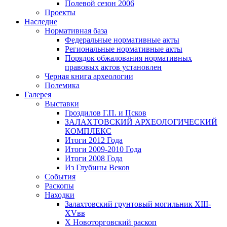
Полевой сезон 2006
Проекты
Наследие
Нормативная база
Федеральные нормативные акты
Региональные нормативные акты
Порядок обжалования нормативных
правовых актов установлен
Черная книга археологии
Полемика
Галерея
Выставки
Гроздилов Г.П. и Псков
ЗАЛАХТОВСКИЙ АРХЕОЛОГИЧЕСКИЙ
КОМПЛЕКС
Итоги 2012 Года
Итоги 2009-2010 Года
Итоги 2008 Года
Из Глубины Веков
События
Раскопы
Находки
Залахтовский грунтовый могильник XIII-
XVвв
X Новоторговский раскоп