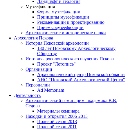
Ландшафт и геология
Музеефикация
Форма музеефикации
Принципы музеефикации
Рекомендации к проектированию
Приемы музеефикации
Археологические и исторические парки
Археология Пскова
История Псковской археологии
130 лет Псковскому Археологическому
Обществу
История археологического изучения Пскова
Проект "Летопись"
Организации
Археологический центр Псковской области
АНО "Псковский Археологический Центр"
Персоналии
Ad Memoriam
Деятельность
Археологический семинар
им. академика В.В.
Седова
Материалы семинара
Находки и открытия 2006-2013
Полевой сезон 2013
Полевой сезон 2011