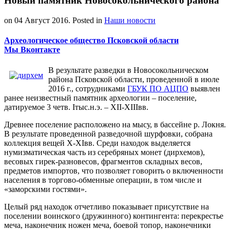
Новый памятник Новосокольнического района
on
04 Август 2016
. Posted in
Наши новости
Археологическое общество Псковской области
Мы Вконтакте
В результате разведки в Новосокольническом
района Псковской области, проведенной в июле
2016 г., сотрудниками
ГБУК ПО АЦПО
выявлен
ранее неизвестный памятник археологии – поселение,
датируемое 3 четв. Iтыс.н.э. – XII-XIIIвв.
Древнее поселение расположено на мысу, в бассейне р. Локня.
В результате проведенной разведочной шурфовки, собрана
коллекция вещей X-XIвв. Среди находок выделяется
нумизматическая часть из серебряных монет (дирхемов),
весовых гирек-разновесов, фрагментов складных весов,
предметов импортов, что позволяет говорить о включенности
населения в торгово-обменные операции, в том числе и
«заморскими гостями».
Целый ряд находок отчетливо показывает присутствие на
поселении воинского (дружинного) контингента: перекрестье
меча, наконечник ножен меча, боевой топор, наконечники