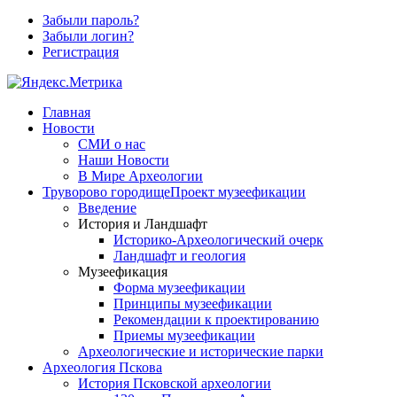
Забыли пароль?
Забыли логин?
Регистрация
Главная
Новости
СМИ о нас
Наши Новости
В Мире Археологии
Труворово городище
Проект музеефикации
Введение
История и Ландшафт
Историко-Археологический очерк
Ландшафт и геология
Музеефикация
Форма музеефикации
Принципы музеефикации
Рекомендации к проектированию
Приемы музеефикации
Археологические и исторические парки
Археология Пскова
История Псковской археологии