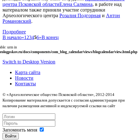
центра Псковской области
Елена Салмина
, в работе над
материалом также приняли участие сотрудники
Археологического центра
Розалия Подгорная
и
Антон
Романовский
.
Подробнее
В начало
«
1
2
3
4
5
6
»
В конец
able: urm in
eologpskov.ru/docs/components/com_blog_calendar/views/blogcalendar/view.html.php
Switch to Desktop Version
Карта сайта
Новости
Контакты
© «Археологическое общество Псковской области», 2012-2014
Копирование материалов допускается с согласия администрации при
наличии размещения активной и индексируемой ссылки на сайт
Запомнить меня
Войти