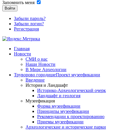
Запомнить меня
Войти
Забыли пароль?
Забыли логин?
Регистрация
Главная
Новости
СМИ о нас
Наши Новости
В Мире Археологии
Труворово городище
Проект музеефикации
Введение
История и Ландшафт
Историко-Археологический очерк
Ландшафт и геология
Музеефикация
Форма музеефикации
Принципы музеефикации
Рекомендации к проектированию
Приемы музеефикации
Археологические и исторические парки