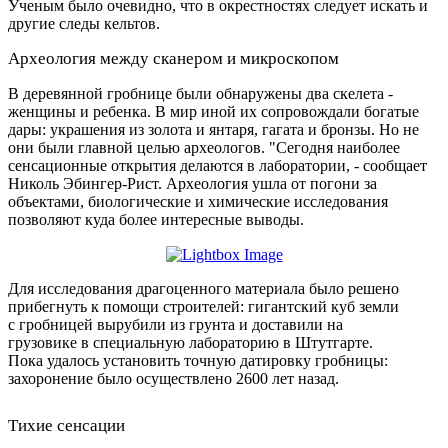
Ученым было очевидно, что в окрестностях следует искать и
другие следы кельтов.
Археология между сканером и микроскопом
В деревянной гробнице были обнаружены два скелета -
женщины и ребенка. В мир иной их сопровождали богатые
дары: украшения из золота и янтаря, гагата и бронзы. Но не
они были главной целью археологов. "Сегодня наиболее
сенсационные открытия делаются в лаборатории, - сообщает
Николь Эбингер-Рист. Археология ушла от погони за
объектами, биологические и химические исследования
позволяют куда более интересные выводы.
Для исследования драгоценного материала было решено
прибегнуть к помощи строителей: гигантский куб земли
с гробницей вырубили из грунта и доставили на
грузовике в специальную лабораторию в Штутгарте.
Пока удалось установить точную датировку гробницы:
захоронение было осуществлено 2600 лет назад.
Тихие сенсации