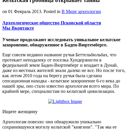
Кельтская гробница открывает тайны
on
01 Февраль 2013
. Posted in
В Мире археологии
Археологическое общество Псковской области
Мы Вконтакте
Ученые продолжают исследовать уникальное кельтское
захоронение, обнаруженное в Баден-Вюртемберге.
Еще совсем недавно название ручья Беттельбюльбах, что
протекает неподалеку от поселка Хундерзинген в
федеральной земле Баден-Вюртемберг и впадает в Дунай,
даже из местных жителей знали далеко не все. Но после того,
как летом 2010 года на берегу ручья была сделана
сенсационная находка - кельтское захоронение 6-го века до
нашей эры, оно стало известно археологам всего мира. По
крайней мере, специалистам по кельтской цивилизации.
Ищите женщину
Археологам повезло: они обнаружили уникально
сохранившуюся могилу кельтской "княгини". "Так мы ее