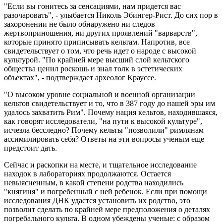
"Если вы гонитесь за сенсациями, нам придется вас
разочаровать", - улыбается Николь Эбингер-Рист. До сих пор в
захоронении не было обнаружено ни следов
жертвоприношения, ни других проявлений "варварств",
которые принято приписывать кельтам. Напротив, все
свидетельствует о том, что речь идет о народе с высокой
культурой. "По крайней мере высший слой кельтского
общества ценил роскошь и знал толк в эстетических
объектах", - подтверждает археолог Крауссе.
"О высоком уровне социальной и военной организации
кельтов свидетельствует и то, что в 387 году до нашей эры им
удалось захватить Рим". Почему нация кельтов, находившаяся,
как говорят исследователи, "на пути к высокой культуре",
исчезла бесследно? Почему кельты "позволили" римлянам
ассимилировать себя? Ответы на эти вопросы ученым еще
предстоит дать.
Сейчас и раскопки на месте, и тщательное исследование
находок в лабораториях продолжаются. Остается
невыясненным, в какой степени родства находились
"княгиня" и погребенный с ней ребенок. Если при помощи
исследования ДНК удастся установить их родство, это
позволит сделать по крайней мере предположения о деталях
погребального культа. В одном убеждены ученые: с образом