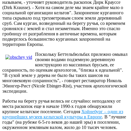
называем, - уточняет руководитель раскопок Дирк Крауссе
(Dirk Krausse). - Хотя на самом деле мы знаем крайне мало о
социальной организации кельтов". Захоронение курганного
типа скрывало под трехметровым слоем земли деревянный
сруб. Сам курган, возведенный на берегу ручья, со временем
сровнялся с землей и стал незаметным. Именно это спасло
гробницу от разграбления в античные времена, которым
подверглось большинство курганных захоронений на
территории Европы.
Поскольку Беттельбюльбах прилежно омывал
своими водами подземную деревянную
конструкцию из массивных брусьев, ее
сохранность, по оценкам археологов, "близка к идеальной".
"В сухой земле у дерева не было бы таких шансов на
многовековую сохранность", - говорит реставратор Николь
Эбингер-Рист (Nicole Ebinger-Rist), участник археологической
экспедиции.
Работы на берегу ручья велись не случайно: неподалеку от
места раскопок еще в начале 1990-х годов обнаружили
крупное кельтское поселение. Сегодня
Хойнебург – один из
крупнейших музеев кельтской культуры в Европе
. В "лучшие
годы" (на рубеже 6-5-го веков до нашей эры) в поселении,
окруженном земляным валом, жило до 10 тысяч человек.