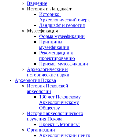
Введение
История и Ландшафт
Историко-
Археологический очерк
Ландшафт и геология
Музеефикация
Форма музеефикации
Принципы
музеефикации
Рекомендации к
проектированию
Приемы музеефикации
Археологические и
исторические парки
Археология Пскова
История Псковской
археологии
130 лет Псковскому
Археологическому
Обществу
История археологического
изучения Пскова
Проект "Летопись"
Организации
Археологический центр