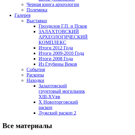
Черная книга археологии
Полемика
Галерея
Выставки
Гроздилов Г.П. и Псков
ЗАЛАХТОВСКИЙ
АРХЕОЛОГИЧЕСКИЙ
КОМПЛЕКС
Итоги 2012 Года
Итоги 2009-2010 Года
Итоги 2008 Года
Из Глубины Веков
События
Раскопы
Находки
Залахтовский
грунтовый могильник
XIII-XVвв
X Новоторговский
раскоп
Лужский раскоп 2
Все материалы