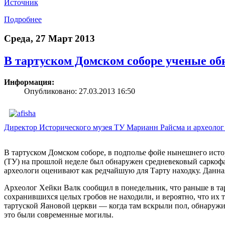
Источник
Подробнее
Среда, 27 Март 2013
В тартуском Домском соборе ученые о
Информация:
Опубликовано: 27.03.2013 16:50
Директор Исторического музея ТУ Марианн Райсма и археолог
В тартуском Домском соборе, в подполье фойе нынешнего исто
(ТУ) на прошлой неделе был обнаружен средневековый саркоф
археологи оценивают как редчайшую для Тарту находку. Данна
Археолог Хейки Валк сообщил в понедельник, что раньше в та
сохранившихся целых гробов не находили, и вероятно, что их 
тартуской Яановой церкви — когда там вскрыли пол, обнаруж
это были современные могилы.