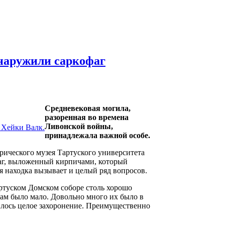
бнаружили саркофаг
Средневековая могила,
разоренная во времена
Ливонской войны,
 Хейки Валк.
принадлежала важной особе.
рического музея Тартуского университета
аг, выложенный кирпичами, который
я находка вызывает и целый ряд вопросов.
ртуском Домском соборе столь хорошо
там было мало. Довольно много их было в
илось целое захоронение. Преимущественно