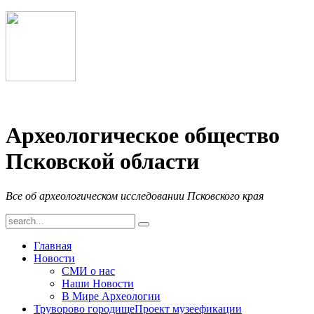
Археологическое общество
Псковской области
Все об археологическом исследовании Псковского края
Главная
Новости
СМИ о нас
Наши Новости
В Мире Археологии
Труворово городище
Проект музеефикации