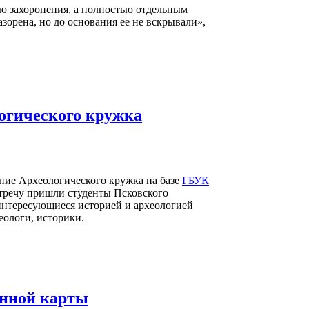
тью захоронения, а полностью отдельным
зорена, но до основания ее не вскрывали»,
логического кружка
дание Археологического кружка на базе
ГБУК
стречу пришли студенты Псковского
 интересующиеся историей и археологией
еологи, историки.
онной карты