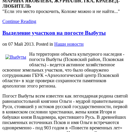
МАРИНА ЯКОВЛЕВА, ЖУРНАЛИСТКА, КРАЕВЕД-
ЛЮБИТЕЛЬ
Если это место проскочить, Коложе можно и не найти...
Continue Reading
Выделение участков на погосте Выбуты
on
07 Май 2013
. Posted in
Наши новости
На территории объекта культурного наследия -
погоста Выбуты (Псковский район, Псковская
область) - ведется активное хозяйственное
освоение земельных участков, что было обнаружено
сотрудниками ГБУК «Археологический центр Псковской
области» в ходе проверки сохранности памятников
археологии этого региона.
Погост Выбуты всем известен как легендарная родина святой
равноапостольной княгини Ольги - мудрой правительницы
Руси, стоявшей у истоков русской государственности, первой
в княжеском сословии христианки, жены князя Игоря и
бабушки князя Владимира, крестившего Русь. В древнейших
письменных источниках Псков и имя Ольги встречаются
одновременно - под 903 годом в «Повести временных лет»