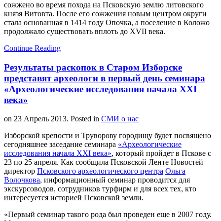
сожжено во время похода на Псковскую землю литовского
князя Витовта. После его сожжения новым центром округи
стала основанная в 1414 году Опочка, а поселение в Коложо
продолжало существовать вплоть до XVII века.
Continue Reading
Результаты раскопок в Старом Изборске
представят археологи в первый день семинара
«Археологические исследования начала XXI
века»
on
23 Апрель 2013
. Posted in
СМИ о нас
Изборской крепости и Труворову городищу будет посвящено
сегодняшнее заседание семинара
«Археологические
исследования начала XXI века»
, который пройдет в Пскове с
23 по 25 апреля. Как сообщила Псковской Ленте Новостей
директор
Псковского археологического центра
Ольга
Волочкова
, информационный семинар проводится для
экскурсоводов, сотрудников турфирм и для всех тех, кто
интересуется историей Псковской земли.
«Первый семинар такого рода был проведен еще в 2007 году.