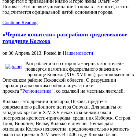
говорится о приведении князю Игорю жены Ольги «от
Пскова». Это первое упоминание Пскова в летописи, и этот
год считается официальной датой основания города.
Continue Reading
«Черные копатели» разграбили средневековое
городище Коложо
on
30 Апрель 2013
. Posted in
Наши новости
Разграблению со стороны «черных копателей»
подвергся памятник федерального значения -
городище Коложо (XIV-XVII вв.), расположенное в
Опочецком районе Псковской области. О разрушении
городища археологам сообщили участники
проекта
"Регионавтика"
, со ссылкой на местных жителей.
Коложо - это древний пригород Пскова, предтеча
современного районного центра Опочки. Для защиты от
западных врагов в XIV-XV веках псковичами были
построены крепости-пригороды, среди них Изборск, Остров,
Гдов, Воронич, Велье, Коложо и другие. Точная дата
основания Коложо неизвестна, предположительно крепость
была построена в XIV веке. В 1406 году Коложо было