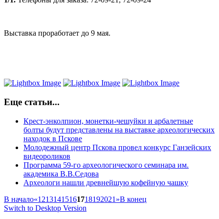
Выставка проработает до 9 мая.
Еще статьи...
Крест-энколпион, монетки-чешуйки и арбалетные
болты будут представлены на выставке археологических
находок в Пскове
Молодежный центр Пскова провел конкурс Ганзейских
видеороликов
Программа 59-го археологического семинара им.
академика В.В.Седова
Археологи нашли древнейшую кофейную чашку
В начало
«
12
13
14
15
16
17
18
19
20
21
»
В конец
Switch to Desktop Version