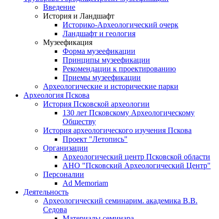
Введение
История и Ландшафт
Историко-Археологический очерк
Ландшафт и геология
Музеефикация
Форма музеефикации
Принципы музеефикации
Рекомендации к проектированию
Приемы музеефикации
Археологические и исторические парки
Археология Пскова
История Псковской археологии
130 лет Псковскому Археологическому
Обществу
История археологического изучения Пскова
Проект "Летопись"
Организации
Археологический центр Псковской области
АНО "Псковский Археологический Центр"
Персоналии
Ad Memoriam
Деятельность
Археологический семинар
им. академика В.В.
Седова
Материалы семинара