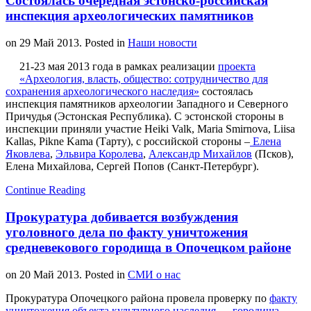
Состоялась очередная эстонско-российская
инспекция археологических памятников
on
29 Май 2013
. Posted in
Наши новости
21-23 мая 2013 года в рамках реализации
проекта
«Археология, власть, общество: сотрудничество для
сохранения археологического наследия»
состоялась
инспекция памятников археологии Западного и Северного
Причудья (Эстонская Республика). С эстонской стороны в
инспекции приняли участие Heiki Valk, Maria Smirnova, Liisa
Kallas, Pikne Kama (Тарту), с российской стороны –
Елена
Яковлева
,
Эльвира Королева
,
Александр Михайлов
(Псков),
Елена Михайлова, Сергей Попов (Санкт-Петербург).
Continue Reading
Прокуратура добивается возбуждения
уголовного дела по факту уничтожения
средневекового городища в Опочецком районе
on
20 Май 2013
. Posted in
СМИ о нас
Прокуратура Опочецкого района провела проверку по
факту
уничтожения объекта культурного наследия — городища