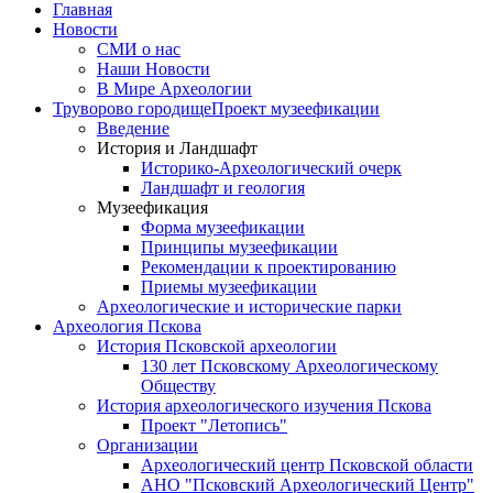
Главная
Новости
СМИ о нас
Наши Новости
В Мире Археологии
Труворово городище
Проект музеефикации
Введение
История и Ландшафт
Историко-Археологический очерк
Ландшафт и геология
Музеефикация
Форма музеефикации
Принципы музеефикации
Рекомендации к проектированию
Приемы музеефикации
Археологические и исторические парки
Археология Пскова
История Псковской археологии
130 лет Псковскому Археологическому
Обществу
История археологического изучения Пскова
Проект "Летопись"
Организации
Археологический центр Псковской области
АНО "Псковский Археологический Центр"