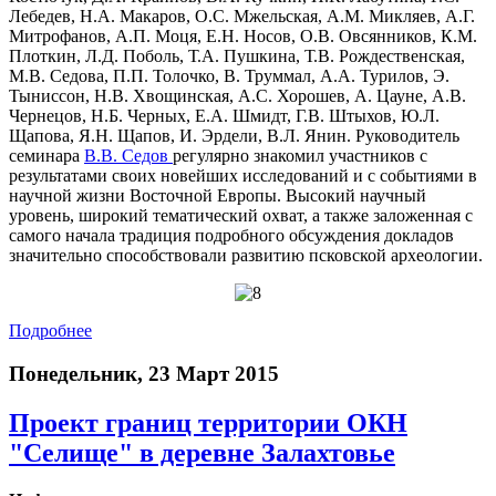
Лебедев, Н.А. Макаров, О.С. Мжельская, А.М. Микляев, А.Г.
Митрофанов, А.П. Моця, Е.Н. Носов, О.В. Овсянников, К.М.
Плоткин, Л.Д. Поболь, Т.А. Пушкина, Т.В. Рождественская,
М.В. Седова, П.П. Толочко, В. Труммал, А.А. Турилов, Э.
Тыниссон, Н.В. Хвощинская, А.С. Хорошев, А. Цауне, А.В.
Чернецов, Н.Б. Черных, Е.А. Шмидт, Г.В. Штыхов, Ю.Л.
Щапова, Я.Н. Щапов, И. Эрдели, В.Л. Янин. Руководитель
семинара
В.В. Седов
регулярно знакомил участников с
результатами своих новейших исследований и с событиями в
научной жизни Восточной Европы. Высокий научный
уровень, широкий тематический охват, а также заложенная с
самого начала традиция подробного обсуждения докладов
значительно способствовали развитию псковской археологии.
Подробнее
Понедельник, 23 Март 2015
Проект границ территории ОКН
"Селище" в деревне Залахтовье