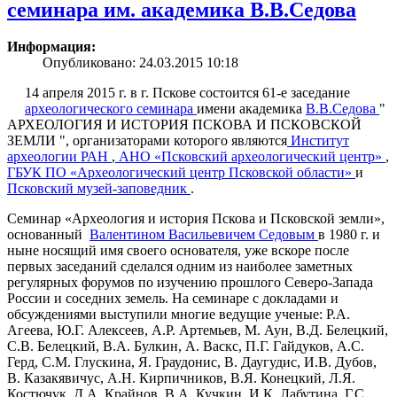
семинара им. академика В.В.Седова
Информация:
Опубликовано: 24.03.2015 10:18
14 апреля 2015 г. в г. Пскове состоится 61-е заседание
археологического семинара
имени академика
В.В.Седова
"
АРХЕОЛОГИЯ И ИСТОРИЯ ПСКОВА И ПСКОВСКОЙ
ЗЕМЛИ ", организаторами которого являются
Институт
археологии РАН
,
АНО «Псковский археологический центр»
,
ГБУК ПО «Археологический центр Псковской области»
и
Псковский музей-заповедник
.
Семинар «Археология и история Пскова и Псковской земли»,
основанный
Валентином Васильевичем Седовым
в 1980 г. и
ныне носящий имя своего основателя, уже вскоре после
первых заседаний сделался одним из наиболее заметных
регулярных форумов по изучению прошлого Северо-Запада
России и соседних земель. На семинаре с докладами и
обсуждениями выступили многие ведущие ученые: Р.А.
Агеева, Ю.Г. Алексеев, А.Р. Артемьев, М. Аун, В.Д. Белецкий,
С.В. Белецкий, В.А. Булкин, А. Васкс, П.Г. Гайдуков, А.С.
Герд, С.М. Глускина, Я. Граудонис, В. Даугудис, И.В. Дубов,
В. Казакявичус, А.Н. Кирпичников, В.Я. Конецкий, Л.Я.
Костючук, Д.А. Крайнов, В.А. Кучкин, И.К. Лабутина, Г.С.