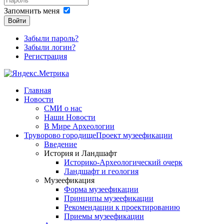
Запомнить меня
Войти
Забыли пароль?
Забыли логин?
Регистрация
Главная
Новости
СМИ о нас
Наши Новости
В Мире Археологии
Труворово городище
Проект музеефикации
Введение
История и Ландшафт
Историко-Археологический очерк
Ландшафт и геология
Музеефикация
Форма музеефикации
Принципы музеефикации
Рекомендации к проектированию
Приемы музеефикации