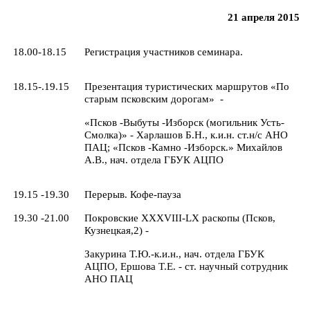
21
апреля 2015
18.00-18.15
Регистрация участников семинара.
18.15-.19.15
Презентация туристических маршрутов «По
старым псковским дорогам» -
«Псков -Выбуты -Изборск (могильник Усть-
Смолка)» - Харлашов Б.Н., к.и.н. ст.н/с АНО
ПАЦ; «Псков -Камно -Изборск.» Михайлов
А.В., нач. отдела ГБУК АЦПО
19.15 -19.30
Перерыв. Кофе-пауза
19.30 -21.00
Покровские
XXXVIII
-
LX
раскопы (Псков,
Кузнецкая,2) -
Закурина Т.Ю.-к.и.н., нач. отдела ГБУК
АЦПО, Ершова Т.Е. - ст. научный сотрудник
АНО ПАЦ