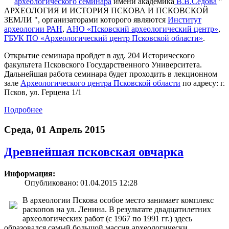
археологического семинара
имени академика
В.В.Седова
"
АРХЕОЛОГИЯ И ИСТОРИЯ ПСКОВА И ПСКОВСКОЙ
ЗЕМЛИ ", организаторами которого являются
Институт
археологии РАН
,
АНО «Псковский археологический центр»
,
ГБУК ПО «Археологический центр Псковской области»
.
Открытие семинара пройдет в ауд. 204 Исторического
факультета Псковского Государственного Университета.
Дальнейшая работа семинара будет проходить в лекционном
зале
Археологического центра Псковской области
по адресу: г.
Псков, ул. Герцена 1/1
Подробнее
Среда, 01 Апрель 2015
Древнейшая псковская овчарка
Информация:
Опубликовано: 01.04.2015 12:28
В археологии Пскова особое место занимает комплекс
раскопов на ул. Ленина. В результате двадцатилетних
археологических работ (с 1967 по 1991 гг.) здесь
образовался самый большой массив археологически