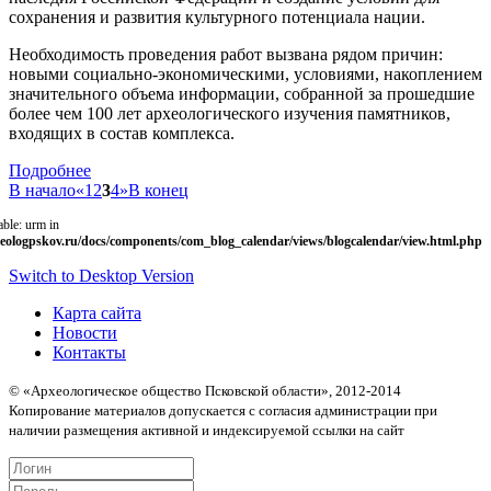
сохранения и развития культурного потенциала нации.
Необходимость проведения работ вызвана рядом причин:
новыми социально-экономическими, условиями, накоплением
значительного объема информации, собранной за прошедшие
более чем 100 лет археологического изучения памятников,
входящих в состав комплекса.
Подробнее
В начало
«
1
2
3
4
»
В конец
able: urm in
eologpskov.ru/docs/components/com_blog_calendar/views/blogcalendar/view.html.php
Switch to Desktop Version
Карта сайта
Новости
Контакты
© «Археологическое общество Псковской области», 2012-2014
Копирование материалов допускается с согласия администрации при
наличии размещения активной и индексируемой ссылки на сайт