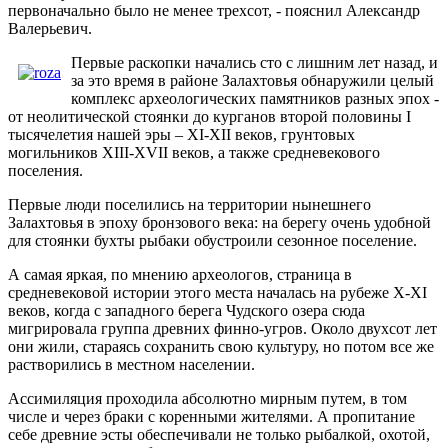
первоначально было не менее трехсот, - пояснил Александр
Валерьевич.
Первые раскопки начались сто с лишним лет назад, и
за это время в районе Залахтовья обнаружили целый
комплекс археологических памятников разных эпох -
от неолитической стоянки до курганов второй половины I
тысячелетия нашей эры – XI-XII веков, грунтовых
могильников XIII-XVII веков, а также средневекового
поселения.
Первые люди поселились на территории нынешнего
Залахтовья в эпоху бронзового века: на берегу очень удобной
для стоянки бухты рыбаки обустроили сезонное поселение.
А самая яркая, по мнению археологов, страница в
средневековой истории этого места началась на рубеже X-XI
веков, когда с западного берега Чудского озера сюда
мигрировала группа древних финно-угров. Около двухсот лет
они жили, стараясь сохранить свою культуру, но потом все же
растворились в местном населении.
Ассимиляция проходила абсолютно мирным путем, в том
числе и через браки с коренными жителями. А пропитание
себе древние эсты обеспечивали не только рыбалкой, охотой,