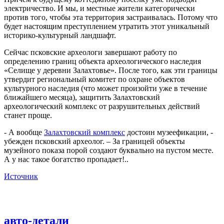
электричество. И мы, и местные жители категорически
против того, чтобы эта территория застраивалась. Потому что
будет настоящим преступлением утратить этот уникальный
историко-культурный ландшафт.
Сейчас псковские археологи завершают работу по
определению границ объекта археологического наследия
«Селище у деревни Залахтовье». После того, как эти границы
утвердит региональный комитет по охране объектов
культурного наследия (что может произойти уже в течение
ближайшего месяца), защитить Залахтовский
археологический комплекс от разрушительных действий
станет проще.
- А вообще
Залахтовский комплекс
достоин музеефикации, -
убежден псковский археолог. – За границей объекты
музейного показа порой создают буквально на пустом месте.
А у нас такое богатство пропадает!..
Источник
авто-детали