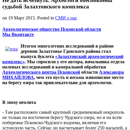
Не дать исчезнуть. Археологи обеспокоены
судьбой Залахтовского комплекса
on
19 Март 2015
. Posted in
СМИ о нас
Археологическое общество Псковской области
Мы Вконтакте
Итогом многолетних исследований в районе
деревни Залахтовье Гдовского района стал
выпуск буклета
«Залахтовский археологический
комплекс»
. Мы спросили у его автора, начальника отдела
полевых исследований и камеральной обработки
Археологического центра Псковской
области
Александра
МИХАЙЛОВА
, чем это пусть и весьма живописное место
на берегу озера так привлекательно для археологов.
В эпоху неолита
- Там расположен самый крупный средневековый некрополь
не только на восточном берегу Чудского озера, но и на всем
побережье Псковско-Чудского водоема, включая его
эстонскую часть. Сейчас он насчитывает более 250 насыпей, а