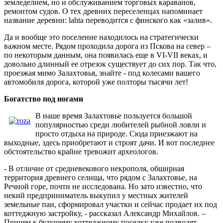
земледелием, но и обслуживанием торговых караванов,
ремонтом судов. О тех древних переселенцах напоминает
название деревни: lahta переводится с финского как «залив».
Да и вообще это поселение находилось на стратегически
важном месте. Рядом проходила дорога из Пскова на север –
по некоторым данным, она появилась еще в VI-VII веках, и
довольно длинный ее отрезок существует до сих пор. Так что,
проезжая мимо Залахтовья, знайте - под колесами вашего
автомобиля дорога, которой уже полторы тысячи лет!
Богатство под ногами
В наше время Залахтовье пользуется большой
популярностью среди любителей рыбной ловли и
просто отдыха на природе. Сюда приезжают на
выходные, здесь приобретают и строят дачи. И вот последнее
обстоятельство крайне тревожит археологов.
- В отличие от средневекового некрополя, обширная
территория древнего селища, что рядом с Залахтовье, на
Речной горе, почти не исследована. Но зато известно, что
некий предприниматель выкупил у местных жителей
земельные паи, сформировал участки и сейчас продает их под
коттеджную застройку, - рассказал Александр Михайлов. –
Причем к будущему коттеджному поселку уже подводят