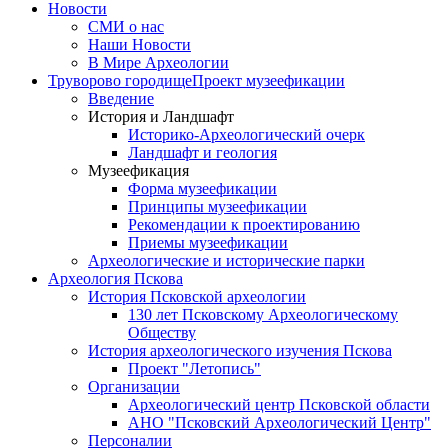
Новости
СМИ о нас
Наши Новости
В Мире Археологии
Труворово городище
Проект музеефикации
Введение
История и Ландшафт
Историко-Археологический очерк
Ландшафт и геология
Музеефикация
Форма музеефикации
Принципы музеефикации
Рекомендации к проектированию
Приемы музеефикации
Археологические и исторические парки
Археология Пскова
История Псковской археологии
130 лет Псковскому Археологическому
Обществу
История археологического изучения Пскова
Проект "Летопись"
Организации
Археологический центр Псковской области
АНО "Псковский Археологический Центр"
Персоналии