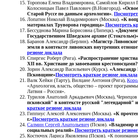
Торопова Елена Владимировна, Самойлов Кирилл Г
Колосницын Павел Павлович (В.Новгород).
«Освое
Старой Руссе по данным археологии»
.
Посмотрет
Лопатин Николай Владимирович (Москва).
«К вопр
материалах Труворова городища»
.
Посмотреть кр
Бессуднова Марина Борисовна (Липецк).
«Докумен
Государственном Шведском архиве (Стокгольм)
Баранов Александр (Берлин).
«Магистр Ливонского
земля в контексте ливонских внутренних отноше
резюме доклада
Спиргис Роберт (Рига).
«Распространение христиа
XII вв. Христиане до завоевания крестоносцами?
Зорин Александр Васильевич (Курск).
«Александр
Псковщине»
Посмотреть краткое резюме доклада
Валк Хейки (Тарту), Вилцане Антония (Рига),
Коро
«Археология, власть, общество – проект программ
Латвия – Россия».
Турилов Анатолий Аркадьевич (Москва), Чернецо
псковский" в контексте русской "легендарной" 
краткое резюме доклада
Гиппиус Алексей Алексеевич (Москва).
«К прочте
г.»
Посмотреть краткое резюме доклада
Салмин Сергей Анатольевич
(Псков).
«Владимир и
социальных реалий»
.
Посмотреть краткое резюме
Костючук Лариса Яковлевна (Псков). «К пониманию 