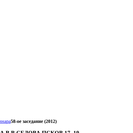
инара
58-ое заседание (2012)
 В.В.СЕДОВА ПСКОВ 17–19