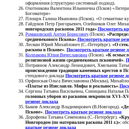
оформления (структурно системный подход).
Охотникова Валентина Ильинична (Псков) «Литерат
Богоматери»
Площук Галина Ивановна (Псков). «О семантике ку
Гайдуков Петр Григорьевич, Олейников Олег Миха
новгородских раскопок 2011 года»
.
Посмотреть кр
Романовский Антон Борисович
(Псков).
«Распреде
средневекового Пскова»
.
Посмотреть краткое рез
Лесман Юрий Михайлович (С.-Петербург).
«О стек
раскопа в Пскове»
.
Посмотреть краткое резюме 
Колпакова Юлия Вячеславовна
(Псков).
«К осмысле
религиозной жизни средневековых псковичей»
.
П
Потравнов Александр Леонидович, Хмельник Татья
происхождении традиции каменных крестов в Пс
стендового доклада
Посмотреть краткое резюме д
Орфинская Ольга Вячеславовна (Москва), Михайлов
«Платье из Изяславля. Мифы и реальность»
.
Посм
Сергина Татьяна Васильевна, Синицына Наталья Па
головных уборов из раскопок некрополя XVI–XVI
резюме доклада
Быков Александр Владимирович (В.Новгород).
«Де
Пскове»
.
Посмотреть краткое резюме доклада
Дорофеева Татьяна Семеновна (С.-Петербург).
«Кру
Новгородом (по материалам раскопа 2011 г.)»
: об
краткое резюме доклада