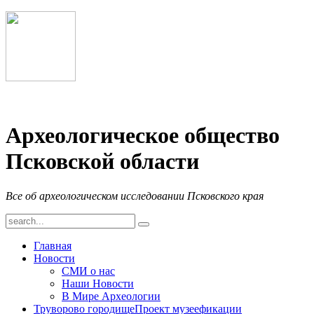
Археологическое общество
Псковской области
Все об археологическом исследовании Псковского края
Главная
Новости
СМИ о нас
Наши Новости
В Мире Археологии
Труворово городище
Проект музеефикации