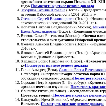
древнейшем заселении окраин Пскова в XII–XIII
году»
.
Посмотреть краткое резюме доклада
Закурина Татьяна Юрьевна
(Псков). «Предваритель
изучения Изборской крепости (2001–2011 гг.)».
Степанов Сергей Владимирович
(Псков). «Никольск
археологических исследований 2010–2011 гг.)».
Лопатин Николай Владимирович (Москва),
Михайл
Елена Александровна
(Псков). «Концепция музееф
Вязкова Ольга Евгеньевна (Москва).
«Оценка влия
строительство и эксплуатацию Изборской крепос
Яковлев Алексей Владимирович (Псков). «Результа
2010 гг.».
Яковлев Алексей Владимирович (Псков). «Археолог
Косьмы и Дамиана с Примостья».
Харлашов Борис Николаевич (Псков).
«Археологиче
г.»
Посмотреть краткое резюме доклада
Галик Альфред (Вена),
Салмина Елена Вячеславовн
Петербург).
«О первой находке остатков карпа в 
обсуждение стендового доклада
Посмотреть кратко
Сорокин Петр Егорович (С.-Петербург).
«Крепость
археологического изучения»
.
Посмотреть краткое
Йонайтис Ритис (Вильнюс).
«Исследования на терр
Проверка теорий»
.
Посмотреть краткое резюме д
Каплунайте Ирма (Вильнюс).
«Археологические ис
Вильнюсе»
.
Посмотреть краткое резюме доклада