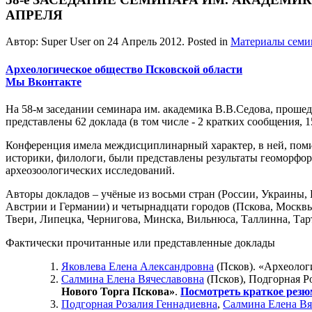
АПРЕЛЯ
Автор: Super User on
24 Апрель 2012
. Posted in
Материалы семи
Археологическое общество Псковской области
Мы Вконтакте
На 58-м заседании семинара им. академика В.В.Седова, прошед
представлены 62 доклада (в том числе - 2 кратких сообщения, 1
Конференция имела междисциплинарный характер, в ней, поми
историки, филологи, были представлены результаты геоморфор
археозоологических исследований.
Авторы докладов – учёные из восьми стран (России, Украины,
Австрии и Германии) и четырнадцати городов (Пскова, Москвы
Твери, Липецка, Чернигова, Минска, Вильнюса, Таллинна, Тарт
Фактически прочитанные или представленные доклады
Яковлева Елена Александровна
(Псков). «Археологи
Салмина Елена Вячеславовна
(Псков), Подгорная Р
Нового Торга Пскова»
.
Посмотреть краткое резю
Подгорная Розалия Геннадиевна
,
Салмина Елена Вя