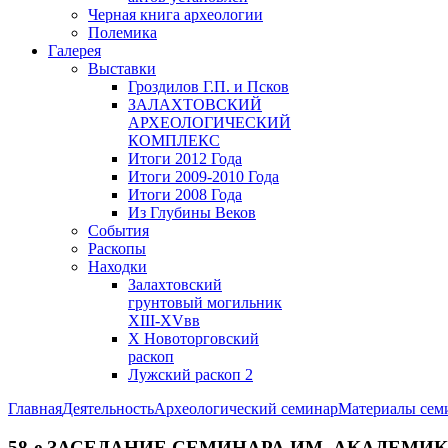
Черная книга археологии
Полемика
Галерея
Выставки
Гроздилов Г.П. и Псков
ЗАЛАХТОВСКИЙ
АРХЕОЛОГИЧЕСКИЙ
КОМПЛЕКС
Итоги 2012 Года
Итоги 2009-2010 Года
Итоги 2008 Года
Из Глубины Веков
События
Раскопы
Находки
Залахтовский
грунтовый могильник
XIII-XVвв
X Новоторговский
раскоп
Лужский раскоп 2
Главная
Деятельность
Археологический семинар
Материалы сем
58-е ЗАСЕДАНИЕ СЕМИНАРА ИМ. АКАДЕМИКА