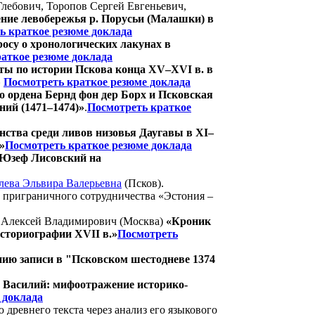
лебович, Торопов Сергей Евгеньевич,
ние левобережья р. Порусьи (Малашки) в
ь краткое резюме доклада
осу о хронологических лакунах в
аткое резюме доклада
ты по истории Пскова конца XV–XVI в. в
»
Посмотреть краткое резюме доклада
 ордена Бернд фон дер Борх и Псковская
ний (1471–1474)»
.
Посмотреть краткое
нства среди ливов низовья Даугавы в XI–
»
Посмотреть краткое резюме доклада
 Юзеф Лисовский на
лева Эльвира Валерьевна
(Псков).
ы приграничного сотрудничества «Эстония –
в Алексей Владимирович (Москва)
«Кроник
историографии XVII в.»
Посмотреть
нию записи в "Псковском шестодневе 1374
 Василий: мифоотражение историко-
 доклада
древнего текста через анализ его языкового