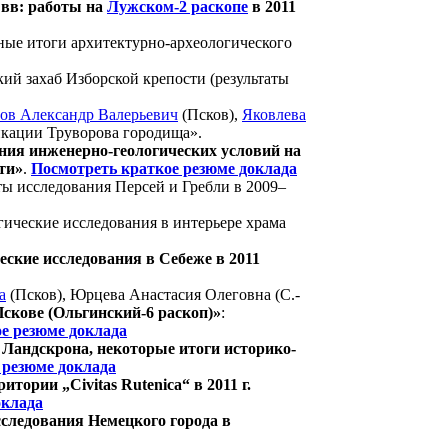
 вв: работы на
Лужском-2 раскопе
в 2011
ные итоги архитектурно-археологического
ий захаб Изборской крепости (результаты
ов Александр Валерьевич
(Псков),
Яковлева
икации Труворова городища».
ния инженерно-геологических условий на
ти»
.
Посмотреть краткое резюме доклада
ты исследования Персей и Гребли в 2009–
ические исследования в интерьере храма
ские исследования в Себеже в 2011
а
(Псков), Юрцева Анастасия Олеговна (С.-
Пскове (Ольгинский-6 раскоп)»
:
е резюме доклада
 Ландскрона, некоторые итоги историко-
 резюме доклада
итории „Civitas Rutenica“ в 2011 г.
оклада
следования Немецкого города в