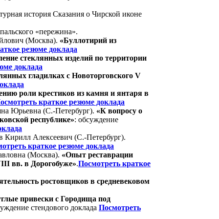
урная история Сказания о Чирской иконе
пальского «пережина».
йлович (Москва).
«Буллотирий из
аткое резюме доклада
ление стеклянных изделий по территории
юме доклада
лянных гладилках с Новоторговского V
доклада
нию роли крестиков из камня и янтаря в
осмотреть краткое резюме доклада
на Юрьевна (С.-Петербург).
«К вопросу о
ковской республике»
: обсуждение
оклада
 Кирилл Алексеевич (С.-Петербург).
отреть краткое резюме доклада
вловна (Москва).
«Опыт реставрации
II вв. в Дорогобуже»
.
Посмотреть краткое
ятельность ростовщиков в средневековом
глые привески с Городища под
суждение стендового доклада
Посмотреть