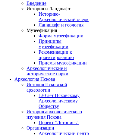
Введение
История и Ландшафт
Историко-
Археологический очерк
Ландшафт и геология
Музеефикация
Форма музеефикации
Принципы
музеефикации
Рекомендации к
проектированию
Приемы музеефикации
Археологические и
исторические парки
Археология Пскова
История Псковской
археологии
130 лет Псковскому
Археологическому
Обществу
История археологического
изучения Пскова
Проект "Летопись"
Организации
Археологический центр