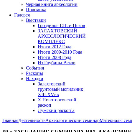
Черная книга археологии
Полемика
Галерея
Выставки
Гроздилов Г.П. и Псков
ЗАЛАХТОВСКИЙ
АРХЕОЛОГИЧЕСКИЙ
КОМПЛЕКС
Итоги 2012 Года
Итоги 2009-2010 Года
Итоги 2008 Года
Из Глубины Веков
События
Раскопы
Находки
Залахтовский
грунтовый могильник
XIII-XVвв
X Новоторговский
раскоп
Лужский раскоп 2
Главная
Деятельность
Археологический семинар
Материалы сем
59-е ЗАСЕДАНИЕ СЕМИНАРА ИМ. АКАДЕМИКА