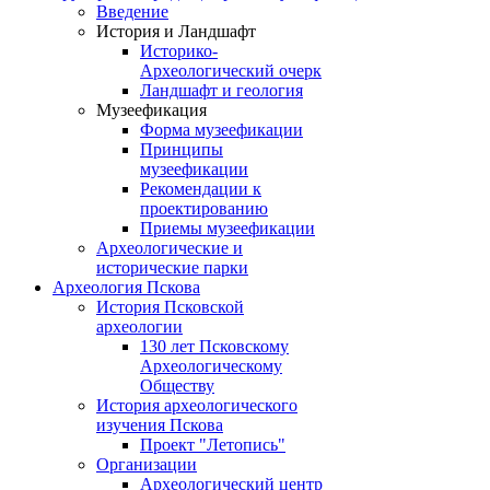
Введение
История и Ландшафт
Историко-
Археологический очерк
Ландшафт и геология
Музеефикация
Форма музеефикации
Принципы
музеефикации
Рекомендации к
проектированию
Приемы музеефикации
Археологические и
исторические парки
Археология Пскова
История Псковской
археологии
130 лет Псковскому
Археологическому
Обществу
История археологического
изучения Пскова
Проект "Летопись"
Организации
Археологический центр