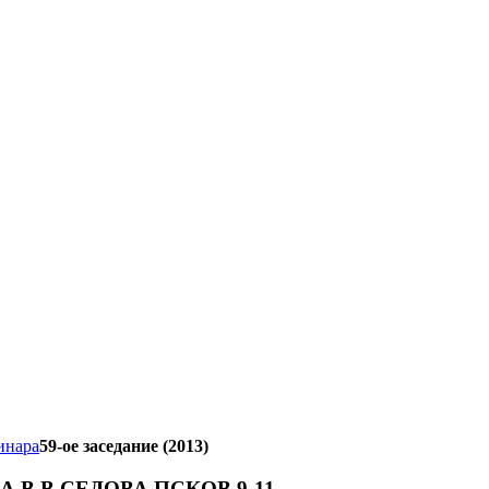
инара
59-ое заседание (2013)
 В.В.СЕДОВА ПСКОВ 9-11