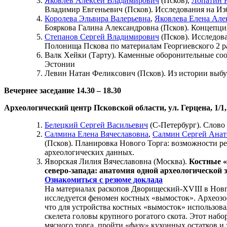
Яковлев Алексей Владимирович
(Псков),
Лопатин 
Владимир Евгеньевич (Псков). Исследования на Изб
Королева Эльвира Валерьевна
,
Яковлева Елена Але
Бояркова Галина Александровна (Псков). Концепц
Степанов Сергей Владимирович
(Псков). Исследов
Полонища Пскова по материалам Георгиевского 2 ра
Валк Хейки (Тарту). Каменные оборонительные соо
Эстонии
Левин Натан Феликсович (Псков). Из истории выбу
Вечернее заседание 14.30 – 18.30
Археологический центр Псковской области, ул. Герцена, 1/1,
Белецкий Сергей Васильевич
(С-Петербург). Слов
Салмина Елена Вячеславовна
,
Салмин Сергей Анат
(Псков). Планировка Нового Торга: возможности р
археологических данных.
Яворская Лилия Вячеславовна (Москва).
Костные «
северо-запада: анатомия одной археологической 
Ознакомиться с резюме доклада
На материалах раскопов Дворищеский-XVIII в Новг
исследуется феномен костных «вымосток». Археозо
что для устройства костных «вымосток» использов
скелета головы крупного рогатого скота. Этот набор
мясного торга, пройти «фазу» кухонных остатков и