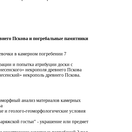
евнего Пскова и погребальные памятники
евочки в камерном погребении 7
рации и попытка атрибуции доски с
несенского» некрополя древнего Пскова
несенский» некрополь древнего Пскова.
иоморфный анализ материалов камерных
ва
е и геолого-геоморфологические условия
варяжской гостьи" - украшение или предмет