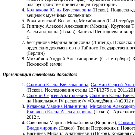
благоустройстве прилегающей территории.
Колпакова Юлия Вячеславовна
(Псков). Подвески-д
вещевых музейных коллекциях
Рожнятовский Всеволод Михайлович (С.-Петербург
Гиппиус Алексей Алексеевич (Москва), Круглова Т
Александровна (Псков). Запись Шестоднева и вопро
г.
Бессуднова Марина Борисовна (Липецк). Псковско-л
орденских документов из Тайного Государственного
(Берлин)
Михайлов Андрей Александрович (С.-Петербург). 
Псковской земли
Презентация стендовых докладов:
Салмина Елена Вячеславовна
,
Салмин Сергей Анат
(Псков). Исследования стены 1374/1375 г. в 2011/201
Салмин Сергей Анатольевич
,
Салмина Елена Вячес
на Никольском IV раскопе (у «Солодёжни») в2012 г.
Кулакова Марина Ильинична
,
Михайлов Александр
Яковлева Елена Александровна
(Псков). Археологи
2012 г.
Савенкова Марина Михайловна (Воронеж),
Салмин
Владимирович
(Псков). Ткани Петровских и Новот
Васильев Михаил Анатольевич (Псков). Кожаная сум