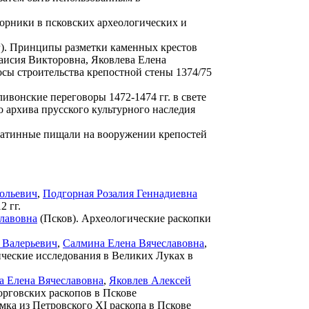
орники в псковских археологических и
). Принципы разметки каменных крестов
аисия Викторовна, Яковлева Елена
сы строительства крепостной стены 1374/75
ивонские переговоры 1472-1474 гг. в свете
 архива прусского культурного наследия
Затинные пищали на вооружении крепостей
ольевич
,
Подгорная Розалия Геннадиевна
2 гг.
лавовна
(Псков). Археологические раскопки
 Валерьевич
,
Салмина Елена Вячеславовна
,
ческие исследования в Великих Луках в
а Елена Вячеславовна
,
Яковлев Алексей
орговских раскопов в Пскове
ка из Петровского XI раскопа в Пскове