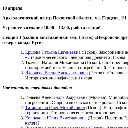
10 апреля
Археологический центр Псковской области, ул. Герцена, 1\1
Утреннее заседание 10.00 – 13.00, работа секций
.
Секция 1 (малый выставочный зал, 1 этаж) «Некрополь др
северо-запада Руси»
Ершова Татьяна Евгеньевна
(Псков). Захоронение д
«Старовознесенского» некрополя древнего Пскова
Ткачева Наталия Михайловна (Псков). Опыт рестав
полихромией из камерного погребения 6 «Старовоз
Яковлева Елена Александровна
(Псков). «Старовоз
Историко-топографический очерк
Презентация стендовых докладов
Гольева Александра Амурьевна (Москва). Микроб
погребений «Старовознесенского» некрополя Пско
Татарников Олег Михайлович
(Псков). Ландшафтны
территории «Старовознесенского» некрополя
Колпакова Юлия Вячеславовна
(Псков). Перстень "
культа?