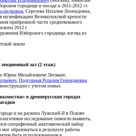
Николай Владимирович
(Москва), Никитин
орском городище и посаде в 2011-2012 гг.
ксандровна
, Сергеева Наталия Леонидовна,
ия музеефикации Великолукской крепости
ания прибрежной части средневекового
скопа 2012 г
ружения Изборского городища: взгляд из
тской земли
 лекционный зал (2 этаж)
о о Юрии Михайловиче Лесмане.
ольевич
,
Подгорная Розалия Геннадиевна
еконструкции с учетом новых
вымостки» в древнерусских городах
загадки
ороде и на раскопа Лужский-II в Пскове
ологичекое исследование помогло выявить,
ался специфичный анатомический набор
 мог образоваться в результате работы
 затем быть использованным в