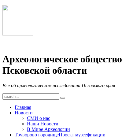
Археологическое общество
Псковской области
Все об археологическом исследовании Псковского края
Главная
Новости
СМИ о нас
Наши Новости
В Мире Археологии
Труворово городище
Проект музеефикации