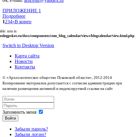
04, e-mail:
arhcentr@yandex.ru
ПРИЛОЖЕНИЕ 1
Подробнее
1
2
3
4
»
В конец
able: urm in
eologpskov.ru/docs/components/com_blog_calendar/views/blogcalendar/view.html.php
Switch to Desktop Version
Карта сайта
Новости
Контакты
© «Археологическое общество Псковской области», 2012-2014
Копирование материалов допускается с согласия администрации при
наличии размещения активной и индексируемой ссылки на сайт
Запомнить меня
Войти
Забыли пароль?
Забыли логин?