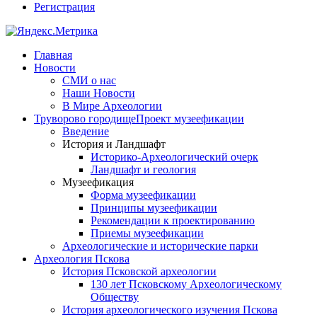
Регистрация
Главная
Новости
СМИ о нас
Наши Новости
В Мире Археологии
Труворово городище
Проект музеефикации
Введение
История и Ландшафт
Историко-Археологический очерк
Ландшафт и геология
Музеефикация
Форма музеефикации
Принципы музеефикации
Рекомендации к проектированию
Приемы музеефикации
Археологические и исторические парки
Археология Пскова
История Псковской археологии
130 лет Псковскому Археологическому
Обществу
История археологического изучения Пскова