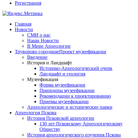
Регистрация
Главная
Новости
СМИ о нас
Наши Новости
В Мире Археологии
Труворово городище
Проект музеефикации
Введение
История и Ландшафт
Историко-Археологический очерк
Ландшафт и геология
Музеефикация
Форма музеефикации
Принципы музеефикации
Рекомендации к проектированию
Приемы музеефикации
Археологические и исторические парки
Археология Пскова
История Псковской археологии
130 лет Псковскому Археологическому
Обществу
История археологического изучения Пскова