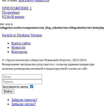
04, e-mail:
arhcentr@yandex.ru
ПРИЛОЖЕНИЕ 1
Подробнее
1
2
3
4
»
В конец
able: urm in
eologpskov.ru/docs/components/com_blog_calendar/views/blogcalendar/view.html.php
Switch to Desktop Version
Карта сайта
Новости
Контакты
© «Археологическое общество Псковской области», 2012-2014
Копирование материалов допускается с согласия администрации при
наличии размещения активной и индексируемой ссылки на сайт
Запомнить меня
Войти
Забыли пароль?
Забыли логин?