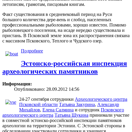
летописям, грамотам, писцовым книгам.
Факт существования в средневековый период на Руси
большого количества дере-вень и слобод, населенных
профессиональными рыболовами, хорошо известен. Помимо
рыболовецкого поселения, на исаде нередко существовала и
пристань. В Псковской земле зона их распространения связана
с массивом Псковского, Теплого и Чудского озер.
Подробнее
Эстонско-российская инспекция
археологических памятников
Информация:
Опубликовано: 28.09.2012 14:56
24-27 сентября сотрудники
Археологического центра
Псковской области
Татьяна Закурина
,
Александр
Михайлов
,
Елена Салмина
и сотрудник
Псковского
археологического центра
Татьяна Щукина
принимали участие
в совместной эстонско-российской инспекции памятников
археологии на территории Эстонии. С Эстонской стороны в
обследовании участвовали сотрудники и учащиеся