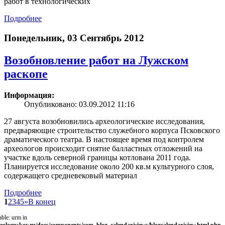
работ в технологических
Подробнее
Понедельник, 03 Сентябрь 2012
Возобновление работ на Лужском
раскопe
Информация:
Опубликовано: 03.09.2012 11:16
27 августа возобновились археологические исследования,
предваряющие строительство служебного корпуса Псковского
драматического театра. В настоящее время под контролем
археологов происходит снятие балластных отложений на
участке вдоль северной границы котлована 2011 года.
Планируется исследование около 200 кв.м культурного слоя,
содержащего средневековый материал
Подробнее
1
2
3
4
5
»
В конец
able: urm in
eologpskov.ru/docs/components/com_blog_calendar/views/blogcalendar/view.html.php