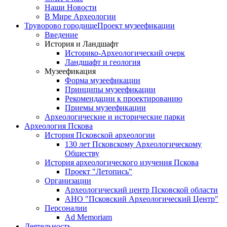
Наши Новости
В Мире Археологии
Труворово городище
Проект музеефикации
Введение
История и Ландшафт
Историко-Археологический очерк
Ландшафт и геология
Музеефикация
Форма музеефикации
Принципы музеефикации
Рекомендации к проектированию
Приемы музеефикации
Археологические и исторические парки
Археология Пскова
История Псковской археологии
130 лет Псковскому Археологическому
Обществу
История археологического изучения Пскова
Проект "Летопись"
Организации
Археологический центр Псковской области
АНО "Псковский Археологический Центр"
Персоналии
Ad Memoriam
Деятельность