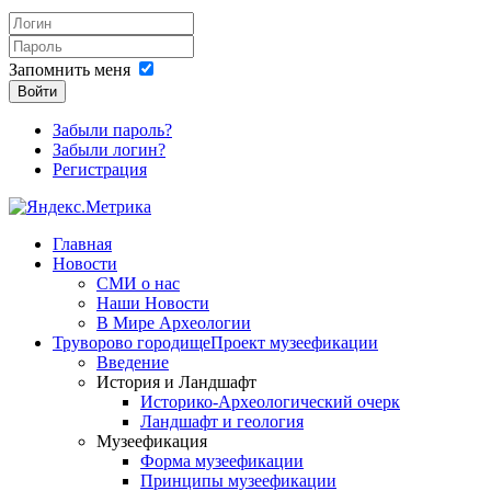
Запомнить меня
Войти
Забыли пароль?
Забыли логин?
Регистрация
Главная
Новости
СМИ о нас
Наши Новости
В Мире Археологии
Труворово городище
Проект музеефикации
Введение
История и Ландшафт
Историко-Археологический очерк
Ландшафт и геология
Музеефикация
Форма музеефикации
Принципы музеефикации