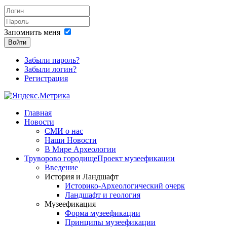
Запомнить меня
Войти
Забыли пароль?
Забыли логин?
Регистрация
Главная
Новости
СМИ о нас
Наши Новости
В Мире Археологии
Труворово городище
Проект музеефикации
Введение
История и Ландшафт
Историко-Археологический очерк
Ландшафт и геология
Музеефикация
Форма музеефикации
Принципы музеефикации