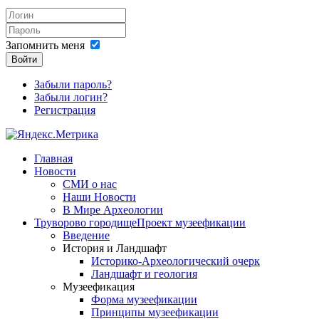
Запомнить меня
Войти
Забыли пароль?
Забыли логин?
Регистрация
Главная
Новости
СМИ о нас
Наши Новости
В Мире Археологии
Труворово городище
Проект музеефикации
Введение
История и Ландшафт
Историко-Археологический очерк
Ландшафт и геология
Музеефикация
Форма музеефикации
Принципы музеефикации