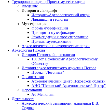
Труворово городище
Проект музеефикации
Введение
История и Ландшафт
Историко-Археологический очерк
Ландшафт и геология
Музеефикация
Форма музеефикации
Принципы музеефикации
Рекомендации к проектированию
Приемы музеефикации
Археологические и исторические парки
Археология Пскова
История Псковской археологии
130 лет Псковскому Археологическому
Обществу
История археологического изучения Пскова
Проект "Летопись"
Организации
Археологический центр Псковской области
АНО "Псковский Археологический Центр"
Персоналии
Ad Memoriam
Деятельность
Археологический семинар
им. академика В.В.
Седова