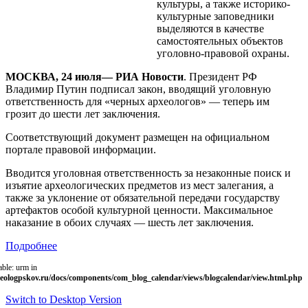
культуры, а также историко-
культурные заповедники
выделяются в качестве
самостоятельных объектов
уголовно-правовой охраны.
МОСКВА, 24 июля— РИА Новости
. Президент РФ
Владимир Путин подписал закон, вводящий уголовную
ответственность для «черных археологов» — теперь им
грозит до шести лет заключения.
Соответствующий документ размещен на официальном
портале правовой информации.
Вводится уголовная ответственность за незаконные поиск и
изъятие археологических предметов из мест залегания, а
также за уклонение от обязательной передачи государству
артефактов особой культурной ценности. Максимальное
наказание в обоих случаях — шесть лет заключения.
Подробнее
able: urm in
eologpskov.ru/docs/components/com_blog_calendar/views/blogcalendar/view.html.php
Switch to Desktop Version