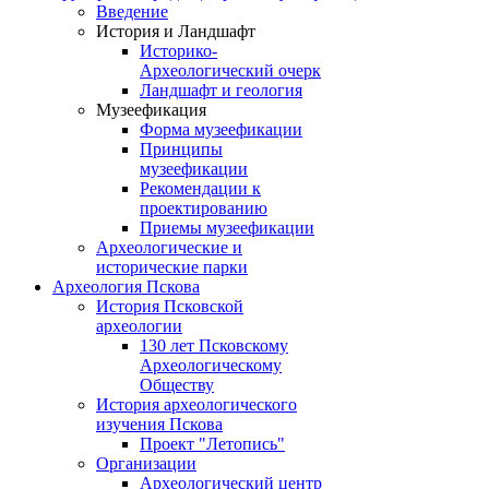
Введение
История и Ландшафт
Историко-
Археологический очерк
Ландшафт и геология
Музеефикация
Форма музеефикации
Принципы
музеефикации
Рекомендации к
проектированию
Приемы музеефикации
Археологические и
исторические парки
Археология Пскова
История Псковской
археологии
130 лет Псковскому
Археологическому
Обществу
История археологического
изучения Пскова
Проект "Летопись"
Организации
Археологический центр