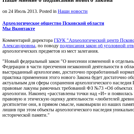
on
24 Июль 2013
. Posted in
Наши новости
Археологическое общество Псковской области
Мы Вконтакте
Комментарий директора
ГБУК "Археологический центр Псковс
Александровны
, по поводу
подписания закон об уголовной от
археологических предметов из мест залегания.
Новый федеральный закон "О внесении изменений в отдельны
Федерации в части пресечения незаконной деятельности в обл
выстраданный археологами, достаточно проработанный нормат
практика применения этого нового Закона будет достаточно о
актуальным для сферы сохранения археологического наследия 
правовые лакуны рамочных требований ФЗ №73 «Об объектах к
археологии. Наконец «расставлены точки над «И» и появилась
правовую и этическую оценку деятельности «любителей древно
десятилетие они, в прямом смысле, наковыряли из наших памя
лишив при этом объекты археологического наследия уникально
исторической памяти.