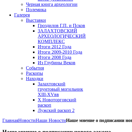
Черная книга археологии
Полемика
Галерея
Выставки
Гроздилов Г.П. и Псков
ЗАЛАХТОВСКИЙ
АРХЕОЛОГИЧЕСКИЙ
КОМПЛЕКС
Итоги 2012 Года
Итоги 2009-2010 Года
Итоги 2008 Года
Из Глубины Веков
События
Раскопы
Находки
Залахтовский
грунтовый могильник
XIII-XVвв
X Новоторговский
раскоп
Лужский раскоп 2
Главная
Новости
Наши Новости
Наше мнение о подписании нов
Наше мнение о подписании нового закона