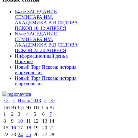
64-ое ЗАСЕДАНИЕ
СЕМИНАРА ИМ.
АКАДЕМИКА В.В.СЕДОВА
ПСКОВ 10-12 АПРЕЛЯ
60-ое ЗАСЕДАНИЕ
СЕМИНАРА ИМ.
АКАДЕМИКА В.В.СЕДОВА
ПСКОВ 22-24 АПРЕЛЯ
Информационный день в
Порхове
Новый Торг Пскова: история
и археология
Новый Торг Пскова: история
и археология
<<
<
Июль 2013
>
>>
Пн
Вт
Ср
Чт
Пт
Сб
Вс
1
2
3
4
5
6
7
8
9
10
11
12
13
14
15
16
17
18
19
20
21
22
23
24
25
26
27
28