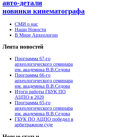
авто-детали
новинки кинематографа
СМИ о нас
Наши Новости
В Мире Археологии
Лента новостей
Программа 67-го
археологического семинара
им. академика В.В.Седова
Программа 66-го
археологического семинара
им. академика В.В.Седова
Итоги работы ГБУК ПО
АЦПО в 2020
Программа 65-го
археологического семинара
им. академика В.В.Седова
ГБУК ПО АЦПО победил в
арбитражном суде
Новые статьи