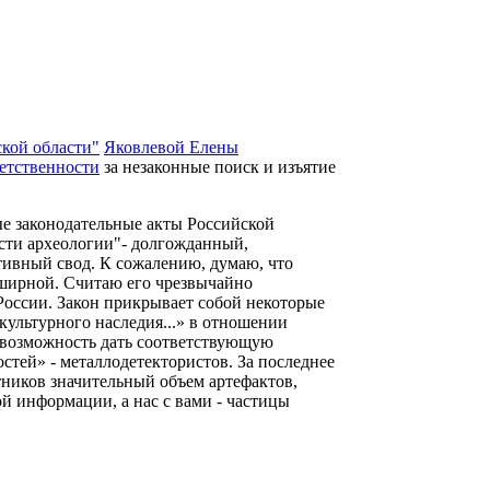
кой области"
Яковлевой Елены
ветственности
за незаконные поиск и изъятие
е законодательные акты Российской
асти археологии"- долгожданный,
ивный свод. К сожалению, думаю, что
бширной. Считаю его чрезвычайно
России. Закон прикрывает собой некоторые
ультурного наследия...» в отношении
 возможность дать соответствующую
стей» - металлодетектористов. За последнее
тников значительный объем артефактов,
й информации, а нас с вами - частицы