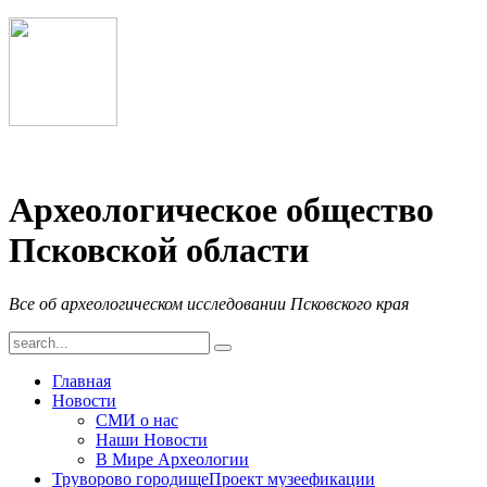
Археологическое общество
Псковской области
Все об археологическом исследовании Псковского края
Главная
Новости
СМИ о нас
Наши Новости
В Мире Археологии
Труворово городище
Проект музеефикации