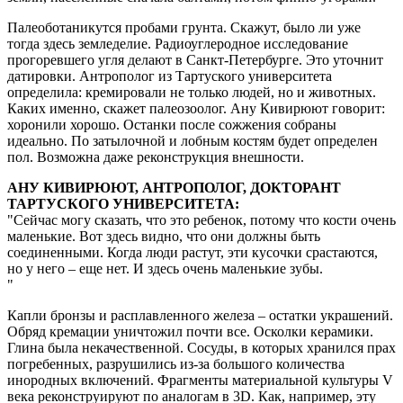
Палеоботаникутся пробами грунта. Скажут, было ли уже
тогда здесь земледелие. Радиоуглеродное исследование
прогоревшего угля делают в Санкт-Петербурге. Это уточнит
датировки. Антрополог из Тартуского университета
определила: кремировали не только людей, но и животных.
Каких именно, скажет палеозоолог. Ану Кивирюют говорит:
хоронили хорошо. Останки после сожжения собраны
идеально. По затылочной и лобным костям будет определен
пол. Возможна даже реконструкция внешности.
АНУ КИВИРЮЮТ, АНТРОПОЛОГ, ДОКТОРАНТ
ТАРТУСКОГО УНИВЕРСИТЕТА:
Сейчас могу сказать, что это ребенок, потому что кости очень
маленькие. Вот здесь видно, что они должны быть
соединенными. Когда люди растут, эти кусочки срастаются,
но у него – еще нет. И здесь очень маленькие зубы.
Капли бронзы и расплавленного железа – остатки украшений.
Обряд кремации уничтожил почти все. Осколки керамики.
Глина была некачественной. Сосуды, в которых хранился прах
погребенных, разрушились из-за большого количества
инородных включений. Фрагменты материальной культуры V
века реконструируют по аналогам в 3D. Как, например, эту