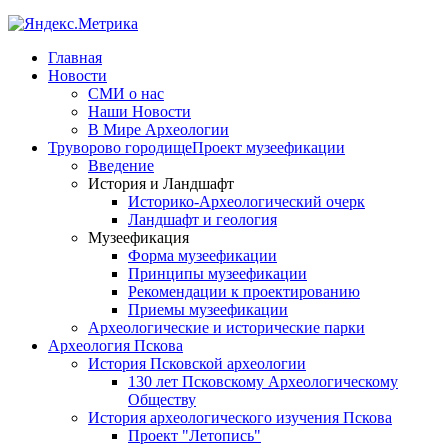
Главная
Новости
СМИ о нас
Наши Новости
В Мире Археологии
Труворово городище
Проект музеефикации
Введение
История и Ландшафт
Историко-Археологический очерк
Ландшафт и геология
Музеефикация
Форма музеефикации
Принципы музеефикации
Рекомендации к проектированию
Приемы музеефикации
Археологические и исторические парки
Археология Пскова
История Псковской археологии
130 лет Псковскому Археологическому
Обществу
История археологического изучения Пскова
Проект "Летопись"