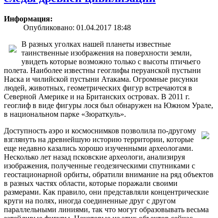
Информация:
Опубликовано: 01.04.2017 18:48
В разных уголках нашей планеты известные
таинственные изображения на поверхности земли,
увидеть которые возможно только с высоты птичьего
полета. Наиболее известны геоглифы перуанской пустыни
Наска и чилийской пустыни Атакама. Огромные рисунки
людей, животных, геометрических фигур встречаются в
Северной Америке и на Британских островах. В 2011 г.
геоглиф в виде фигуры лося был обнаружен на Южном Урале,
в национальном парке «Зюраткуль».
Доступность аэро и космоснимков позволила по-другому
взглянуть на древнейшую историю территории, которые
еще недавно казались хорошо изученными археологами.
Несколько лет назад псковские археологи, анализируя
изображения, полученные геодезическими спутниками с
геостационарной орбиты, обратили внимание на ряд объектов
в разных частях области, которые поражали своими
размерами. Как правило, они представляли концентрические
круги на полях, иногда соединенные друг с другом
параллельными линиями, так что могут образовывать весьма