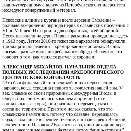
радио-углеродному анализу из Петербургского университета
исследуют обнаруженный материал.
Псковские длинные курганы возле деревни Смоленка –
родовые захоронения периода первых славянских поселений с
VI по VIII век. Их строили для избранных, всей общиной.
Песок насыпали на дерн. Первые раскопки проводились здесь
в 1913 году. Летом 2016-го псковские археологи обнаружили
тринадцать погребений – кремированные останки. Из них
восемь – разные виды погребального обряда. Вероятно, это
говорит о том, как менялся ритуал захоронени
АЛЕКСАНДР МИХАЙЛОВ, НАЧАЛЬНИК ОТДЕЛА
ПОЛЕВЫХ ИССЛЕДОВАНИЙ АРХЕОЛОГИЧЕСКОГО
ЦЕНТРА ПСКОВСКОЙ ОБЛАСТИ:
Это был финальный этап великой эпохи переселения
народов, когда середина первого тысячелетия нашей эры, V
век, славяне со своей прародины, с междуречья Вислы и
Одера, под гнетом целого комплекса причин (это и
социальные факторы), они начинают перемещаться на
соседние территории. При этом нельзя сказать, что это
славянские памятники, потому что славяне, перемещаясь
сюда, в том числе в среднее течение, в низовья реки Великой,
в окрестности Псковско-Чудского озера, они проходили через
земли, населенные сначала балтами, потом финно-угорами.