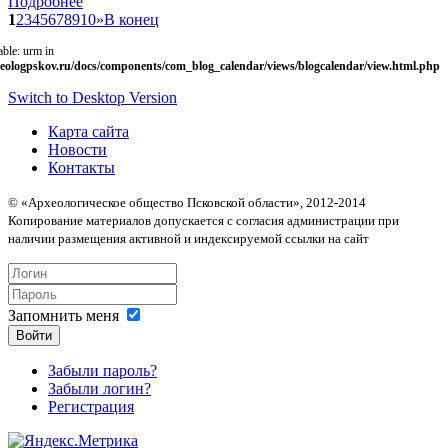
Подробнее
1
2
3
4
5
6
7
8
9
10
»
В конец
able: urm in
eologpskov.ru/docs/components/com_blog_calendar/views/blogcalendar/view.html.php
Switch to Desktop Version
Карта сайта
Новости
Контакты
© «Археологическое общество Псковской области», 2012-2014
Копирование материалов допускается с согласия администрации при
наличии размещения активной и индексируемой ссылки на сайт
Запомнить меня
Войти
Забыли пароль?
Забыли логин?
Регистрация