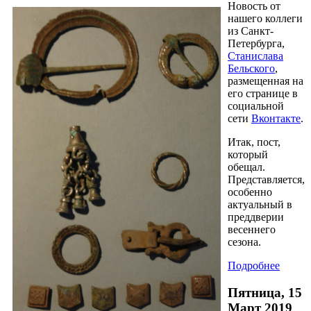
Новость от
нашего коллеги
из Санкт-
Петербурга,
Станислава
Бельского
,
размещенная на
его странице в
социальной
сети
Вконтакте
.
Итак, пост,
который
обещал.
Представляется,
особенно
актуальный в
преддверии
весеннего
сезона.
Подробнее
Пятница, 15
Март 2019