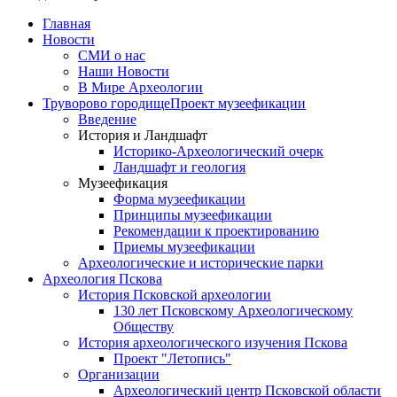
Главная
Новости
СМИ о нас
Наши Новости
В Мире Археологии
Труворово городище
Проект музеефикации
Введение
История и Ландшафт
Историко-Археологический очерк
Ландшафт и геология
Музеефикация
Форма музеефикации
Принципы музеефикации
Рекомендации к проектированию
Приемы музеефикации
Археологические и исторические парки
Археология Пскова
История Псковской археологии
130 лет Псковскому Археологическому
Обществу
История археологического изучения Пскова
Проект "Летопись"
Организации
Археологический центр Псковской области