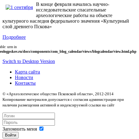
В конце февраля начались научно-
исследовательские спасательные
археологические работы на объекте
культурного наследия федерального значения «Культурный
слой древнего Пскова»
Подробнее
able: urm in
eologpskov.ru/docs/components/com_blog_calendar/views/blogcalendar/view.html.php
Switch to Desktop Version
Карта сайта
Новости
Контакты
© «Археологическое общество Псковской области», 2012-2014
Копирование материалов допускается с согласия администрации при
наличии размещения активной и индексируемой ссылки на сайт
Запомнить меня
Войти