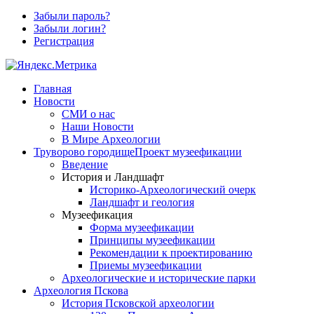
Забыли пароль?
Забыли логин?
Регистрация
Главная
Новости
СМИ о нас
Наши Новости
В Мире Археологии
Труворово городище
Проект музеефикации
Введение
История и Ландшафт
Историко-Археологический очерк
Ландшафт и геология
Музеефикация
Форма музеефикации
Принципы музеефикации
Рекомендации к проектированию
Приемы музеефикации
Археологические и исторические парки
Археология Пскова
История Псковской археологии