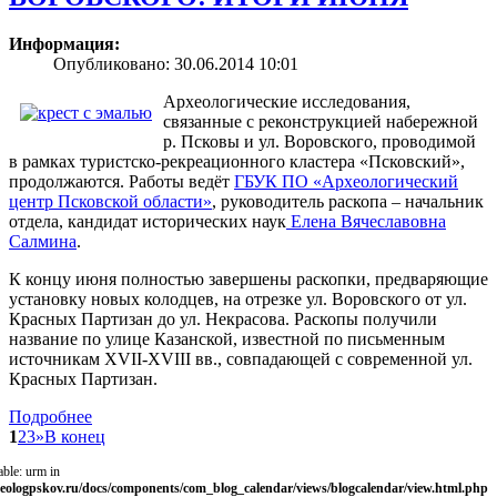
Информация:
Опубликовано: 30.06.2014 10:01
Археологические исследования,
связанные с реконструкцией набережной
р. Псковы и ул. Воровского, проводимой
в рамках туристско-рекреационного кластера «Псковский»,
продолжаются. Работы ведёт
ГБУК ПО «Археологический
центр Псковской области»
, руководитель раскопа – начальник
отдела, кандидат исторических наук
Елена Вячеславовна
Салмина
.
К концу июня полностью завершены раскопки, предваряющие
установку новых колодцев, на отрезке ул. Воровского от ул.
Красных Партизан до ул. Некрасова. Раскопы получили
название по улице Казанской, известной по письменным
источникам XVII-XVIII вв., совпадающей с современной ул.
Красных Партизан.
Подробнее
1
2
3
»
В конец
able: urm in
eologpskov.ru/docs/components/com_blog_calendar/views/blogcalendar/view.html.php