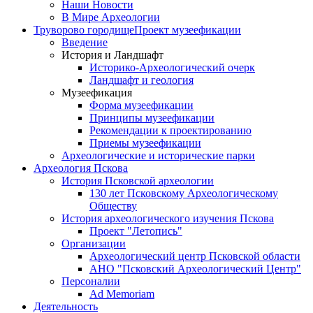
Наши Новости
В Мире Археологии
Труворово городище
Проект музеефикации
Введение
История и Ландшафт
Историко-Археологический очерк
Ландшафт и геология
Музеефикация
Форма музеефикации
Принципы музеефикации
Рекомендации к проектированию
Приемы музеефикации
Археологические и исторические парки
Археология Пскова
История Псковской археологии
130 лет Псковскому Археологическому
Обществу
История археологического изучения Пскова
Проект "Летопись"
Организации
Археологический центр Псковской области
АНО "Псковский Археологический Центр"
Персоналии
Ad Memoriam
Деятельность