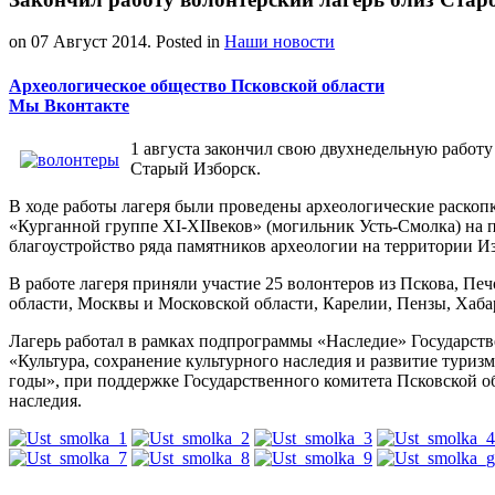
on
07 Август 2014
. Posted in
Наши новости
Археологическое общество Псковской области
Мы Вконтакте
1 августа закончил свою двухнедельную работ
Старый Изборск.
В ходе работы лагеря были проведены археологические раскопк
«Курганной группе XI-XIIвеков» (могильник Усть-Смолка) на п
благоустройство ряда памятников археологии на территории И
В работе лагеря приняли участие 25 волонтеров из Пскова, Пе
области, Москвы и Московской области, Карелии, Пензы, Хаба
Лагерь работал в рамках подпрограммы «Наследие» Государст
«Культура, сохранение культурного наследия и развитие туризм
годы», при поддержке Государственного комитета Псковской об
наследия.