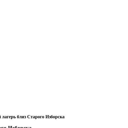
 лагерь близ Старого Изборска
ого Изборска