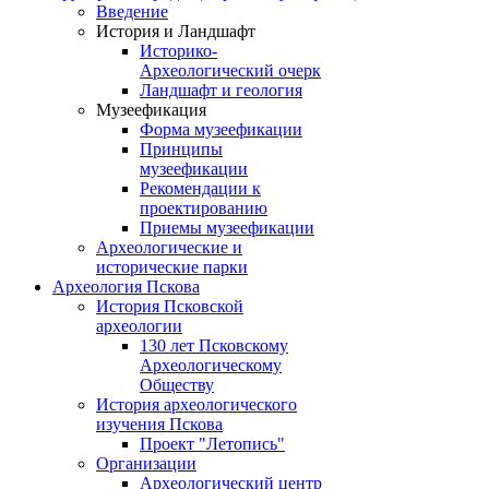
Введение
История и Ландшафт
Историко-
Археологический очерк
Ландшафт и геология
Музеефикация
Форма музеефикации
Принципы
музеефикации
Рекомендации к
проектированию
Приемы музеефикации
Археологические и
исторические парки
Археология Пскова
История Псковской
археологии
130 лет Псковскому
Археологическому
Обществу
История археологического
изучения Пскова
Проект "Летопись"
Организации
Археологический центр