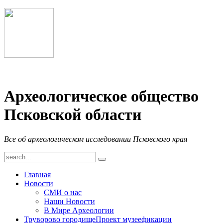
Археологическое общество
Псковской области
Все об археологическом исследовании Псковского края
Главная
Новости
СМИ о нас
Наши Новости
В Мире Археологии
Труворово городище
Проект музеефикации