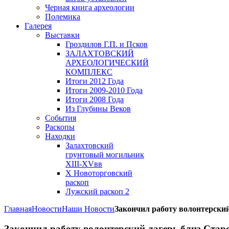
Черная книга археологии
Полемика
Галерея
Выставки
Гроздилов Г.П. и Псков
ЗАЛАХТОВСКИЙ
АРХЕОЛОГИЧЕСКИЙ
КОМПЛЕКС
Итоги 2012 Года
Итоги 2009-2010 Года
Итоги 2008 Года
Из Глубины Веков
События
Раскопы
Находки
Залахтовский
грунтовый могильник
XIII-XVвв
X Новоторговский
раскоп
Лужский раскоп 2
Главная
Новости
Наши Новости
Закончил работу волонтерский
Закончил работу волонтерский лагерь близ Стар