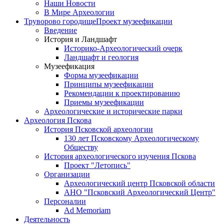
Наши Новости
В Мире Археологии
Труворово городище
Проект музеефикации
Введение
История и Ландшафт
Историко-Археологический очерк
Ландшафт и геология
Музеефикация
Форма музеефикации
Принципы музеефикации
Рекомендации к проектированию
Приемы музеефикации
Археологические и исторические парки
Археология Пскова
История Псковской археологии
130 лет Псковскому Археологическому
Обществу
История археологического изучения Пскова
Проект "Летопись"
Организации
Археологический центр Псковской области
АНО "Псковский Археологический Центр"
Персоналии
Ad Memoriam
Деятельность