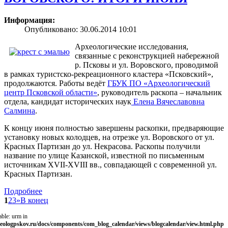
Информация:
Опубликовано: 30.06.2014 10:01
Археологические исследования,
связанные с реконструкцией набережной
р. Псковы и ул. Воровского, проводимой
в рамках туристско-рекреационного кластера «Псковский»,
продолжаются. Работы ведёт
ГБУК ПО «Археологический
центр Псковской области»
, руководитель раскопа – начальник
отдела, кандидат исторических наук
Елена Вячеславовна
Салмина
.
К концу июня полностью завершены раскопки, предваряющие
установку новых колодцев, на отрезке ул. Воровского от ул.
Красных Партизан до ул. Некрасова. Раскопы получили
название по улице Казанской, известной по письменным
источникам XVII-XVIII вв., совпадающей с современной ул.
Красных Партизан.
Подробнее
1
2
3
»
В конец
able: urm in
eologpskov.ru/docs/components/com_blog_calendar/views/blogcalendar/view.html.php