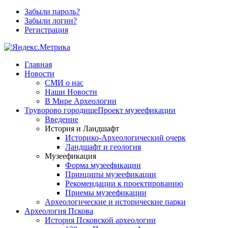
Забыли пароль?
Забыли логин?
Регистрация
Главная
Новости
СМИ о нас
Наши Новости
В Мире Археологии
Труворово городище
Проект музеефикации
Введение
История и Ландшафт
Историко-Археологический очерк
Ландшафт и геология
Музеефикация
Форма музеефикации
Принципы музеефикации
Рекомендации к проектированию
Приемы музеефикации
Археологические и исторические парки
Археология Пскова
История Псковской археологии