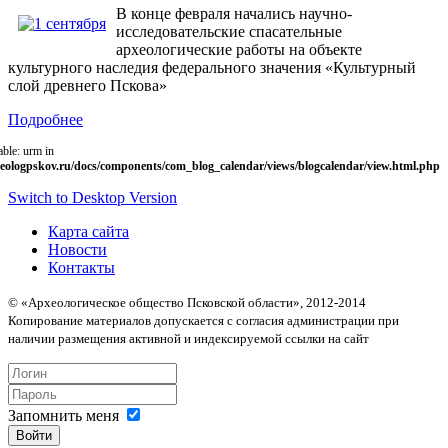
В конце февраля начались научно-
исследовательские спасательные
археологические работы на объекте
культурного наследия федерального значения «Культурный
слой древнего Пскова»
Подробнее
able: urm in
eologpskov.ru/docs/components/com_blog_calendar/views/blogcalendar/view.html.php
Switch to Desktop Version
Карта сайта
Новости
Контакты
© «Археологическое общество Псковской области», 2012-2014
Копирование материалов допускается с согласия администрации при
наличии размещения активной и индексируемой ссылки на сайт
Запомнить меня
Войти