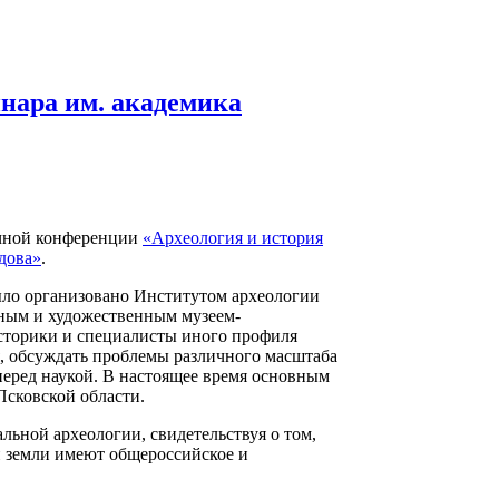
инара им. академика
аучной конференции
«Археология и история
дова»
.
было организовано Институтом археологии
ным и художественным музеем-
историки и специалисты иного профиля
, обсуждать проблемы различного масштаба
перед наукой. В настоящее время основным
Псковской области.
льной археологии, свидетельствуя о том,
й земли имеют общероссийское и