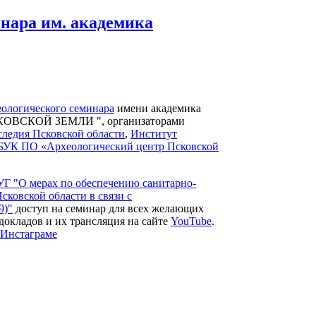
инара им. академика
ологического семинара
имени академика
ВСКОЙ ЗЕМЛИ ", организаторами
следия Псковской области
,
Институт
БУК ПО «Археологический центр Псковской
УГ "О мерах по обеспечению санитарно-
сковской области в связи с
9)"
доступ на семинар для всех желающих
докладов и их трансляция на сайте
YouTube
.
Инстаграме