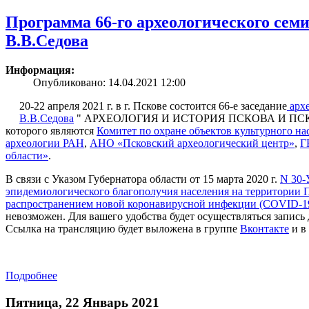
Программа 66-го археологического сем
В.В.Седова
Информация:
Опубликовано: 14.04.2021 12:00
20-22 апреля 2021 г. в г. Пскове состоится 66-е заседание
архе
В.В.Седова
" АРХЕОЛОГИЯ И ИСТОРИЯ ПСКОВА И ПСКО
которого являются
Комитет по охране объектов культурного на
археологии РАН
,
АНО «Псковский археологический центр»
,
Г
области»
.
В связи с Указом Губернатора области от 15 марта 2020 г.
N 30-
эпидемиологического благополучия населения на территории П
распространением новой коронавирусной инфекции (COVID-1
невозможен. Для вашего удобства будет осуществляться запись 
Ссылка на трансляцию будет выложена в группе
Вконтакте
и в
Подробнее
Пятница, 22 Январь 2021