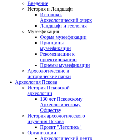
Введение
История и Ландшафт
Историко-
Археологический очерк
Ландшафт и геология
Музеефикация
Форма музеефикации
Принципы
музеефикации
Рекомендации к
проектированию
Приемы музеефикации
Археологические и
исторические парки
Археология Пскова
История Псковской
археологии
130 лет Псковскому
Археологическому
Обществу
История археологического
изучения Пскова
Проект "Летопись"
Организации
Археологический центр