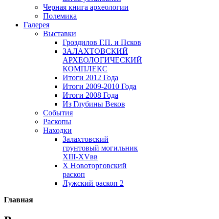
Черная книга археологии
Полемика
Галерея
Выставки
Гроздилов Г.П. и Псков
ЗАЛАХТОВСКИЙ
АРХЕОЛОГИЧЕСКИЙ
КОМПЛЕКС
Итоги 2012 Года
Итоги 2009-2010 Года
Итоги 2008 Года
Из Глубины Веков
События
Раскопы
Находки
Залахтовский
грунтовый могильник
XIII-XVвв
X Новоторговский
раскоп
Лужский раскоп 2
Главная