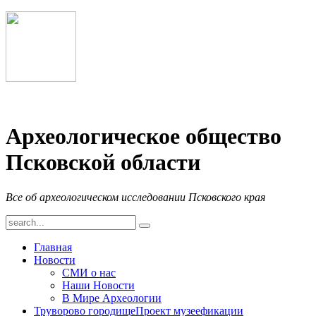
Археологическое общество
Псковской области
Все об археологическом исследовании Псковского края
Главная
Новости
СМИ о нас
Наши Новости
В Мире Археологии
Труворово городище
Проект музеефикации