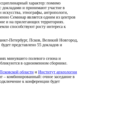
исциплинарный характер: помимо
с докладами и принимают участие в
 искусства, этнографы, антропологи,
менно Семинар является одним из центров
оне и на прилегающих территориях.
емли способствуют росту интереса к
анкт-Петербург, Псков, Великий Новгород,
 будет представлено 55 докладов и
иях минувшего полевого сезона и
публикуются в одноименном сборнике.
Псковской области
и
Институт археологии
ат – комбинированный: очное заседание в
одключение к конференции будет