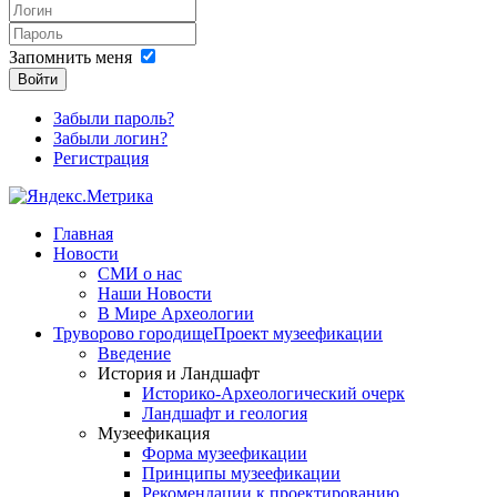
Запомнить меня
Войти
Забыли пароль?
Забыли логин?
Регистрация
Главная
Новости
СМИ о нас
Наши Новости
В Мире Археологии
Труворово городище
Проект музеефикации
Введение
История и Ландшафт
Историко-Археологический очерк
Ландшафт и геология
Музеефикация
Форма музеефикации
Принципы музеефикации
Рекомендации к проектированию