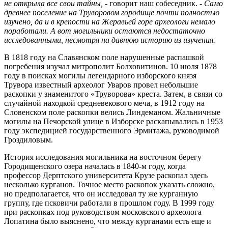
не открыла все свои тайны,
- говорит наш собеседник.
- Само
древнее поселение на Труворовом городище почти полностью
изучено, да и в крепости на Жеравьей горе археологи немало
поработали. А вот могильники остаются недостаточно
исследованными, несмотря на давнюю историю из изучения.
В 1818 году на Славянском поле нарушенные распашкой
погребения изучал митрополит Болховитинов. 10 июля 1878
году в поисках могилы легендарного изборского князя
Трувора известный археолог Уваров провел небольшие
раскопки у знаменитого «Труворова» креста. Затем, в связи со
случайной находкой средневекового меча, в 1912 году на
Словенском поле раскопки велись Линдеманом. Жальничные
могилы на Печорской улице в Изборске раскапывались в 1953
году экспедицией государственного Эрмитажа, руководимой
Гроздиловым.
История исследования могильника на восточном берегу
Городищенского озера началась в 1840-м году, когда
профессор Дерптского университета Крузе раскопал здесь
несколько курганов. Точное место раскопок указать сложно,
но предполагается, что он исследовал ту же курганную
группу, где псковичи работали в прошлом году. В 1999 году
при раскопках под руководством московского археолога
Лопатина было выяснено, что между курганами есть еще и