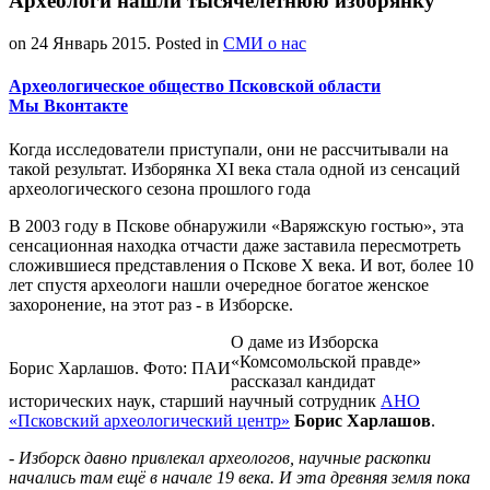
Археологи нашли тысячелетнюю изборянку
on
24 Январь 2015
. Posted in
СМИ о нас
Археологическое общество Псковской области
Мы Вконтакте
Когда исследователи приступали, они не рассчитывали на
такой результат. Изборянка XI века стала одной из сенсаций
археологического сезона прошлого года
В 2003 году в Пскове обнаружили «Варяжскую гостью», эта
сенсационная находка отчасти даже заставила пересмотреть
сложившиеся представления о Пскове X века. И вот, более 10
лет спустя археологи нашли очередное богатое женское
захоронение, на этот раз - в Изборске.
О даме из Изборска
«Комсомольской правде»
Борис Харлашов. Фото: ПАИ
рассказал кандидат
исторических наук, старший научный сотрудник
АНО
«Псковский археологический центр»
Борис Харлашов
.
- Изборск давно привлекал археологов, научные раскопки
начались там ещё в начале 19 века. И эта древняя земля пока