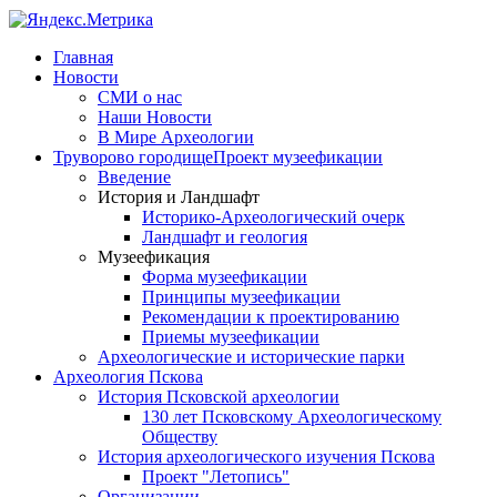
Главная
Новости
СМИ о нас
Наши Новости
В Мире Археологии
Труворово городище
Проект музеефикации
Введение
История и Ландшафт
Историко-Археологический очерк
Ландшафт и геология
Музеефикация
Форма музеефикации
Принципы музеефикации
Рекомендации к проектированию
Приемы музеефикации
Археологические и исторические парки
Археология Пскова
История Псковской археологии
130 лет Псковскому Археологическому
Обществу
История археологического изучения Пскова
Проект "Летопись"
Организации