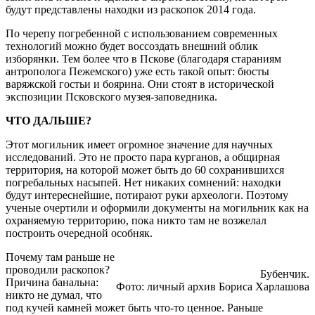
будут представлены находки из раскопок 2014 года.
По черепу погребенной с использованием современных
технологий можно будет воссоздать внешний облик
изборянки. Тем более что в Пскове (благодаря стараниям
антрополога Пежемского) уже есть такой опыт: бюсты
варяжской гостьи и боярина. Они стоят в исторической
экспозиции Псковского музея-заповедника.
ЧТО ДАЛЬШЕ?
Этот могильник имеет огромное значение для научных
исследований. Это не просто пара курганов, а общирная
территория, на которой может быть до 60 сохранившихся
погребальных насыпей. Нет никаких сомнений: находки
будут интереснейшие, потирают руки археологи. Поэтому
ученые очертили и оформили документы на могильник как на
охраняемую территорию, пока никто там не возжелал
построить очередной особняк.
Почему там раньше не
проводили раскопок?
Бубенчик.
Причина банальна:
Фото: личный архив Бориса Харлашова
никто не думал, что
под кучей камней может быть что-то ценное. Раньше