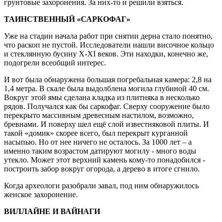
грунтовые захоронения. За них-то и решили взяться.
ТАИНСТВЕННЫЙ «САРКОФАГ»
Уже на стадии начала работ при снятии дерна стало понятно,
что раскоп не пустой. Исследователи нашли височное кольцо
и стеклянную бусину X-XI веков. Эти находки, конечно же,
подогрели всеобщий интерес.
И вот была обнаружена большая погребальная камера: 2,8 на
1,4 метра. В скале была выдолблена могила глубиной 40 см.
Вокруг этой ямы сделана кладка из плитняка в несколько
рядов. Получался как бы саркофаг. Сверху сооружение было
перекрыто массивным древесным настилом, возможно,
бревнами. И поверху шел ещё слой известняковой плиты. И
такой «домик» скорее всего, был перекрыт курганной
насыпью. Но от нее ничего не осталось. За 1000 лет – а
именно таким возрастом датируют могилу - много воды
утекло. Может этот верхний камень кому-то понадобился -
построить забор вокруг огорода, а дерево в итоге сгнило.
Когда археологи разобрали завал, под ним обнаружилось
женское захоронение.
ВИЛЛАЙНЕ И ВАЙНАГИ