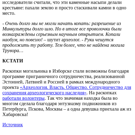
исследователи считали, что эти каменные насыпи делали
крестьяне: пахали землю и просто стаскивали камни в одно
место.
- Очень долго мы не могли начать копать: разрешение из
Минкультуры долго шло. Но в итоге все проволочки были
вознаграждены серьезным научным открытием. Копали
наобум, но повезло!
– шутит археолог.
- Руки чешутся
продолжить ту работу. Тем более, что не найдена могила
Трувора…
КСТАТИ
Раскопки могильника в Изборске стали возможны благодаря
программе приграничного сотрудничества, реализованной
Эстонией, Латвией и Россией в рамках международного
проекта
«Археология. Власть. Общество. Сотрудничество для
сохранения археологического наследия»
. На раскопках
работали волонтеры
. Так что значимая находка была во
многом сделала благодаря энтузиазму подвижников из
Петербурга, Пскова, Москвы – а одна девушка приехала аж из
Хабаровска!
Источник