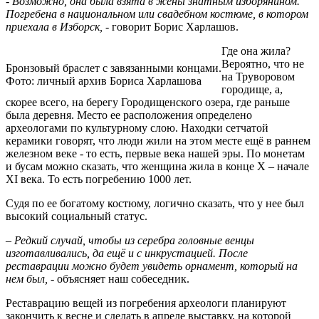
- Возможно, она была взята в жены знатным изборянином.
Погребена в национальном или свадебном костюме, в котором
приехала в Изборск,
- говорит Борис Харлашов.
Где она жила?
Вероятно, что не
Бронзовый браслет с завязанными концами.
на Труворовом
Фото: личный архив Бориса Харлашова
городище, а,
скорее всего, на берегу Городищенского озера, где раньше
была деревня. Место ее расположения определено
археологами по культурному слою. Находки сетчатой
керамики говорят, что люди жили на этом месте ещё в раннем
железном веке - то есть, первые века нашей эры. По монетам
и бусам можно сказать, что женщина жила в конце X – начале
XI века. То есть погребению 1000 лет.
Судя по ее богатому костюму, логично сказать, что у нее был
высокий социальный статус.
– Редкий случай, чтобы из серебра головные венцы
изготавливались, да ещё и с инкрустацией. После
реставрации можно будет увидеть орнамент, который на
нем был,
- объясняет наш собеседник.
Реставрацию вещей из погребения археологи планируют
закончить к весне и сделать в апреле выставку, на которой