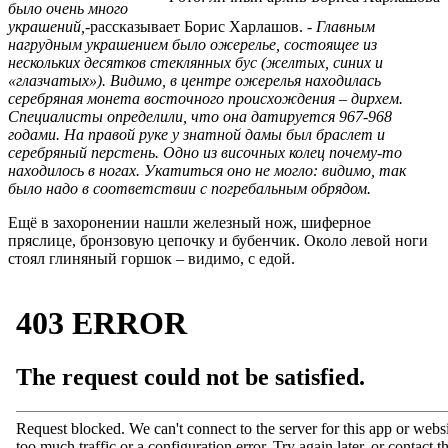
было очень много
украшений,
-рассказывает Борис Харлашов.
- Главным
нагрудным украшением было ожерелье, состоящее из
нескольких десятков стеклянных бус (желтых, синих и
«глазчатых»). Видимо, в центре ожерелья находилась
серебряная монета восточного происхождения – дирхем.
Специалисты определили, что она датируется 967-968
годами. На правой руке у знатной дамы был браслет и
серебряный перстень. Одно из височных колец почему-то
находилось в ногах. Укатиться оно не могло: видимо, так
было надо в соответствии с погребальным обрядом.
Ещё в захоронении нашли железный нож, шиферное
пряслице, бронзовую цепочку и бубенчик. Около левой ноги
стоял глиняный горшок – видимо, с едой.