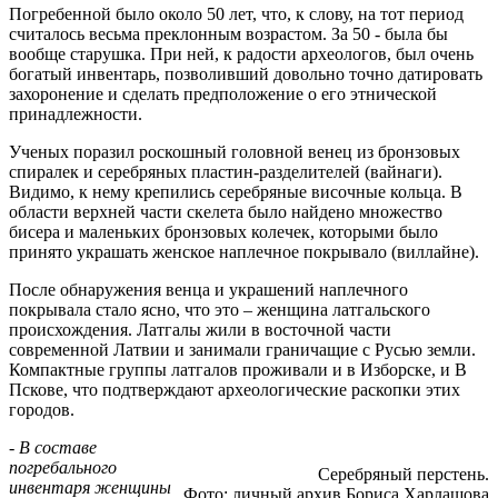
Погребенной было около 50 лет, что, к слову, на тот период
считалось весьма преклонным возрастом. За 50 - была бы
вообще старушка. При ней, к радости археологов, был очень
богатый инвентарь, позволивший довольно точно датировать
захоронение и сделать предположение о его этнической
принадлежности.
Ученых поразил роскошный головной венец из бронзовых
спиралек и серебряных пластин-разделителей (вайнаги).
Видимо, к нему крепились серебряные височные кольца. В
области верхней части скелета было найдено множество
бисера и маленьких бронзовых колечек, которыми было
принято украшать женское наплечное покрывало (виллайне).
После обнаружения венца и украшений наплечного
покрывала стало ясно, что это – женщина латгальского
происхождения. Латгалы жили в восточной части
современной Латвии и занимали граничащие с Русью земли.
Компактные группы латгалов проживали и в Изборске, и В
Пскове, что подтверждают археологические раскопки этих
городов.
- В составе
погребального
Серебряный перстень.
инвентаря женщины
Фото: личный архив Бориса Харлашова